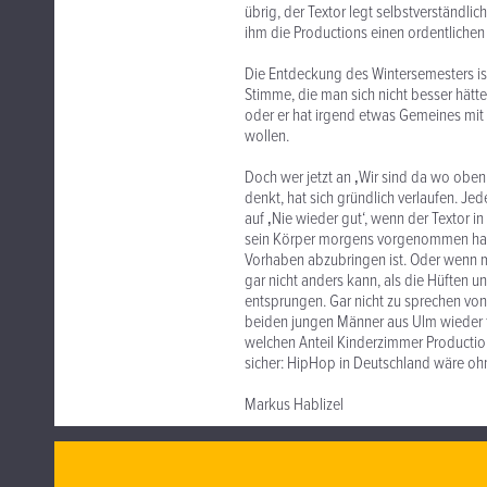
übrig, der Textor legt selbstverständ
ihm die Productions einen ordentlich
Die Entdeckung des Wintersemesters ist
Stimme, die man sich nicht besser hätte
oder er hat irgend etwas Gemeines mit 
wollen.
Doch wer jetzt an ‚Wir sind da wo oben i
denkt, hat sich gründlich verlaufen. J
auf ‚Nie wieder gut‘, wenn der Textor 
sein Körper morgens vorgenommen hat,
Vorhaben abzubringen ist. Oder wenn m
gar nicht anders kann, als die Hüften u
entsprungen. Gar nicht zu sprechen von 
beiden jungen Männer aus Ulm wieder f
welchen Anteil Kinderzimmer Production
sicher: HipHop in Deutschland wäre 
Markus Hablizel