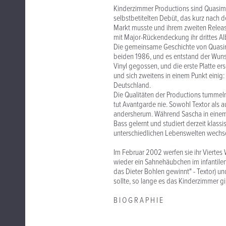
Kinderzimmer Productions sind Quasim
selbstbetitelten Debüt, das kurz nach 
Markt musste und ihrem zweiten Release
mit Major-Rückendeckung ihr drittes Al
Die gemeinsame Geschichte von Quasim
beiden 1986, und es entstand der Wunsc
Vinyl gegossen, und die erste Platte e
und sich zweitens in einem Punkt eini
Deutschland.
Die Qualitäten der Productions tummeln 
tut Avantgarde nie. Sowohl Textor als
andersherum. Während Sascha in einem T
Bass gelernt und studiert derzeit klass
unterschiedlichen Lebenswelten wechse
Im Februar 2002 werfen sie ihr Vierte
wieder ein Sahnehäubchen im infantilen
das Dieter Bohlen gewinnt" - Textor) u
sollte, so lange es das Kinderzimmer gi
B I O G R A P H I E