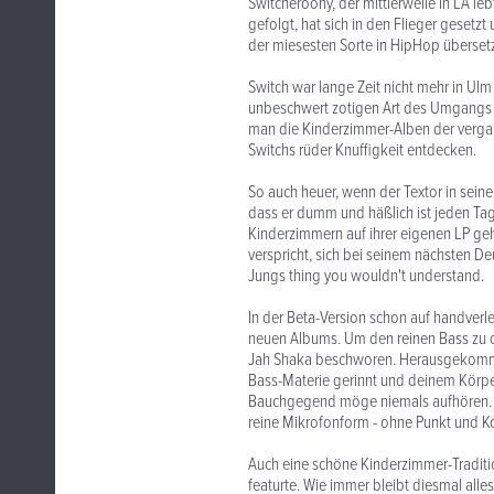
Switcheroony, der mittlerweile in LA l
gefolgt, hat sich in den Flieger gesetz
der miesesten Sorte in HipHop übersetz
Switch war lange Zeit nicht mehr in Ulm
unbeschwert zotigen Art des Umgangs 
man die Kinderzimmer-Alben der vergan
Switchs rüder Knuffigkeit entdecken.
So auch heuer, wenn der Textor in seine
dass er dumm und häßlich ist jeden Tag
Kinderzimmern auf ihrer eigenen LP gehö
verspricht, sich bei seinem nächsten De
Jungs thing you wouldn't understand.
In der Beta-Version schon auf handver
neuen Albums. Um den reinen Bass zu d
Jah Shaka beschworen. Herausgekommen 
Bass-Materie gerinnt und deinem Körper
Bauchgegend möge niemals aufhören. D
reine Mikrofonform - ohne Punkt und 
Auch eine schöne Kinderzimmer-Traditio
featurte. Wie immer bleibt diesmal alle