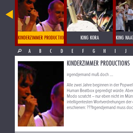
DUB & RIDDIM SOCIETY
KINDERZIMMER PRODUCTIONS
KING KORA
KING NAA
A
B
C
D
E
F
G
H
I
J
KINDERZIMMER PRODUCTIONS
irgendjemand muß doch ....
Alle zwei Jahre beginnen in der Popwelt
Human Beatbox gepredigt würde. Aber ha
Modo scratcht – nur eben nicht im Müns
intelligentesten Wortverdrehungen der d
erschienen: ???Irgendjemand muss doch“