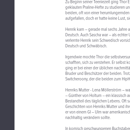
Zu Beginn seiner Teeniezeit ging Thor E
geklauten Praline-Hefte zu studieren 
beiden, oft von einer herumlungernden 
aufgefallen, doch er hatte keine Lust, 
Henrik kam – gerade mal sechs Jahre a
Deutsch. Auch Sascha war – als echter
verlernte Henrik sein Schwedisch vorsic
Deutsch und Schwäbisch.
Irgendwie mochte Thor die selbstversun
schafften, sich zu verstehen. Er selbst
ging er bei einer der üblichen nachmit
Bruder und Beschützer der beiden. Trotz 
Switcheroony, der die beiden zum HipH
Henriks Mutter - Lena Möllerström – wa
– Günther von Holtum – ein klassisch a
Bestandteil des täglichen Lebens. Oft 
Geschichten von Henriks Mutter und ihr
er von einem GI – Ulm war amerikanis
nachhaltig verändern sollte.
In komisch geschwungenen Buchstaben 