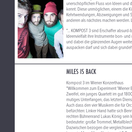
unerschöpflichen Fluss von Ideen und d
kennt. Diese unmöglichen, einem die K
Kehrtwendungen, Abzweigungen und Stop
anderen als nächstes machen werden. Las
"... KOMPOST 3 sind Erschaffer absurd-b
Ideenvielfalt ihre Instrumente bon- und
und dabei die glänzenden Augen weitet
auspacken darf und sich dabei grundehrl
MILES IS BACK
Kompost 3 im Wiener Konzerthaus
"Willkommen zum Experiment 'Wiener B
Zweifel, ein junges Quartett im gut 18
mutiges Unterfangen, das letzten Diens
Auch dass den vier Musikern die für Or
befürchten: Linker Hand hatte sich Ben
rechten Bühnenrand Lukas König sein 
bedeutete: große Trommel, Metallblech
Dazwischen bezogen die vergleichsweis