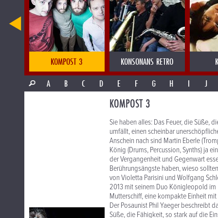
OLD
KOMPOST 3
KONSONANS RETRO
A
B
C
D
E
F
G
H
I
J
KOMPOST 3
Sie haben alles: Das Feuer, die Süße, di
umfällt, einen scheinbar unerschöpflic
Anschein nach sind Martin Eberle (Trom
König (Drums, Percussion, Synths) ja e
der Vergangenheit und Gegenwart essen
Berührungsängste haben, wieso sollten
von Violetta Parisini und Wolfgang Schl
2013 mit seinem Duo Königleopold im br
Mutterschiff, eine kompakte Einheit mit 
Der Posaunist Phil Yaeger beschreibt das
Süße, die Fähigkeit, so stark auf die Ei