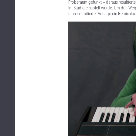
Proberaum gefunkt – daraus resultierte
im Studio einspielt wurde. Um den Weg 
man in limitierter Auflage ein Remixal