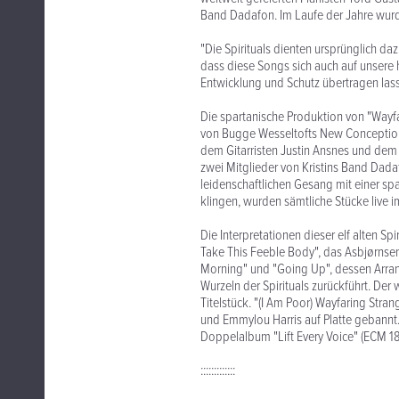
Band Dadafon. Im Laufe der Jahre wurd
"Die Spirituals dienten ursprünglich dazu
dass diese Songs sich auch auf unsere 
Entwicklung und Schutz übertragen lass
Die spartanische Produktion von "Wayfa
von Bugge Wesseltofts New Conception o
dem Gitarristen Justin Ansnes und dem
zwei Mitglieder von Kristins Band Dada
leidenschaftlichen Gesang mit einer sp
klingen, wurden sämtliche Stücke live
Die Interpretationen dieser elf alten 
Take This Feeble Body", das Asbjørnsen 
Morning" und "Going Up", dessen Arran
Wurzeln der Spirituals zurückführt. De
Titelstück. "(I Am Poor) Wayfaring Str
und Emmylou Harris auf Platte gebannt.
Doppelalbum "Lift Every Voice" (ECM 18
:::::::::::::