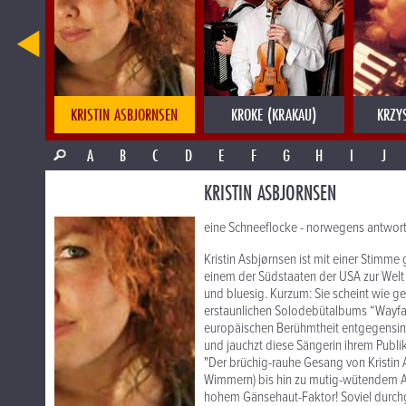
KRISTIN ASBJORNSEN
KROKE (KRAKAU)
KRZY
A
B
C
D
E
F
G
H
I
J
KRISTIN ASBJORNSEN
eine Schneeflocke - norwegens antwort 
Kristin Asbjørnsen ist mit einer Stimme 
einem der Südstaaten der USA zur Welt ge
und bluesig. Kurzum: Sie scheint wie gesc
erstaunlichen Solodebütalbums “Wayfari
europäischen Berühmtheit entgegensingt 
und jauchzt diese Sängerin ihrem Publ
"Der brüchig-rauhe Gesang von Kristin 
Wimmern) bis hin zu mutig-wütendem A
hohem Gänsehaut-Faktor! Soviel durchg