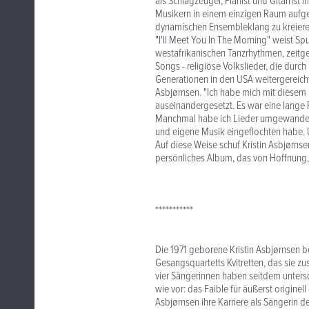
als Schlagzeuger, Pianist und Gitarrist 
Musikern in einem einzigen Raum aufg
dynamischen Ensembleklang zu kreiere
"I'll Meet You In The Morning" weist 
westafrikanischen Tanzrhythmen, zeitg
Songs - religiöse Volkslieder, die durc
Generationen in den USA weitergereicht
Asbjørnsen. "Ich habe mich mit diesem 
auseinandergesetzt. Es war eine lange 
Manchmal habe ich Lieder umgewandelt,
und eigene Musik eingeflochten habe. U
Auf diese Weise schuf Kristin Asbjørnsen
persönliches Album, das von Hoffnung,
***********
Die 1971 geborene Kristin Asbjørnsen be
Gesangsquartetts Kvitretten, das sie zu
vier Sängerinnen haben seitdem untersc
wie vor: das Faible für äußerst originel
Asbjørnsen ihre Karriere als Sängerin 