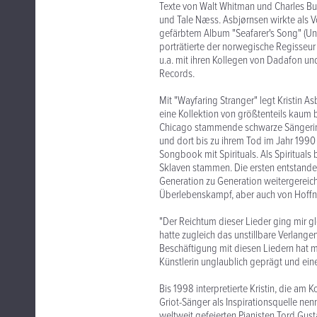
Texte von Walt Whitman und Charles B
und Tale Næss. Asbjørnsen wirkte als V
gefärbtem Album "Seafarer's Song" (Uni
porträtierte der norwegische Regisseu
u.a. mit ihren Kollegen von Dadafon un
Records.
Mit "Wayfaring Stranger" legt Kristin A
eine Kollektion von größtenteils kaum 
Chicago stammende schwarze Sängerin
und dort bis zu ihrem Tod im Jahr 1990
Songbook mit Spirituals. Als Spirituals
Sklaven stammen. Die ersten entstande
Generation zu Generation weitergereich
Überlebenskampf, aber auch von Hoffn
"Der Reichtum dieser Lieder ging mir gle
hatte zugleich das unstillbare Verlang
Beschäftigung mit diesen Liedern hat m
Künstlerin unglaublich geprägt und ein
Bis 1998 interpretierte Kristin, die am
Griot-Sänger als Inspirationsquelle nen
weltweit gefeierten Pianisten Tord Gusta