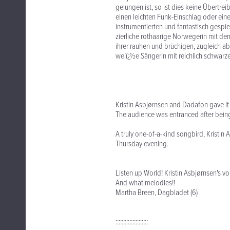
gelungen ist, so ist dies keine Übertre
einen leichten Funk-Einschlag oder eine
instrumentierten und fantastisch gespie
zierliche rothaarige Norwegerin mit d
ihrer rauhen und brüchigen, zugleich a
weiï¿½e Sängerin mit reichlich schwarz
Kristin Asbjørnsen and Dadafon gave it
The audience was entranced after being
A truly one-of-a-kind songbird, Kristin
Thursday evening.
Listen up World! Kristin Asbjørnsen's voi
And what melodies!!
Martha Breen, Dagbladet (6)
:::::::::::::::::::::