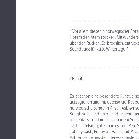
------------------------------------------------
" Vor allem dieser in norwegischer Spr
Hörern den Atem stocken. Mit wundersc
über den Rücken. Zerbrechlich, entrückt 
Soundtrack für kalte Wintertage "
-------------------------------------------------------
PRESSE
Es ist schon eine besondere Kunst, eine
aufzugreifen und mit ebenso viel Respek
norwegische Sängerin Kristin Asbjørnse
Songbook" rundum beeindruckend gemeis
bestenfalls - und nur nach langem Such
ist der Titelsong, den auch schon Pete
Johnny Cash, Emmylou Harris und Mich
Asbjørnsen eines der interessantesten,