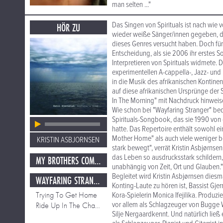
man selten ..."
Das Singen von Spirituals ist nach wie
HÖR ZU
wieder weiße Sänger/innen gegeben, die
dieses Genres versucht haben. Doch für
Entscheidung, als sie 2006 ihr erstes 
Interpretieren von Spirituals widmete. 
experimentellen A-cappella-, Jazz- un
in die Musik des afrikanischen Kontine
auf diese afrikanischen Ursprünge der S
In The Morning" mit Nachdruck hinweis
Wie schon bei "Wayfaring Stranger" be
Spirituals-Songbook, das sie 1990 vo
hatte. Das Repertoire enthält sowohl e
Mother Home" als auch viele weniger be
KRISTIN ASBJORNSEN
stark bewegt", verrät Kristin Asbjørnse
das Leben so ausdrucksstark schildern,
MY BROTHERS COMEBACK L HARBOUR
unabhängig von Zeit, Ort und Glauben."
Begleitet wird Kristin Asbjørnsen diesm
WAYFARING STRANGER
Konting-Laute zu hören ist, Bassist Gje
Trying To Get Home
Kora-Spielerin Monica Ifejilika. Produ
vor allem als Schlagzeuger von Bugge W
Ride Up In The Chariot
Silje Nergaardkennt. Und natürlich ließ