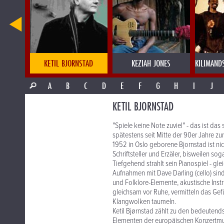
IE
KETIL BJORNSTAD
KEZIAH JONES
KILIMAND
A
B
C
D
E
F
G
H
I
J
KETIL BJORNSTAD
"Spiele keine Note zuviel" - das ist da
spätestens seit Mitte der 90er Jahre 
1952 in Oslo geborene Bjornstad ist ni
Schriftsteller und Erzäler, bisweilen sog
Tiefgehend strahlt sein Pianospiel - g
Aufnahmen mit Dave Darling (cello) sin
und Folklore-Elemente, akustische Inst
gleichsam vor Ruhe, vermitteln das Ge
Klangwolken taumeln.
Ketil Bjørnstad zählt zu den bedeutend
Elementen der europäischen Konzertmus