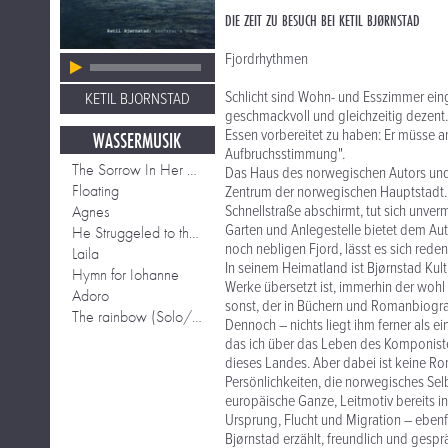
DIE ZEIT ZU BESUCH BEI KETIL BJØRNSTAD
Fjordrhythmen
Schlicht sind Wohn- und Esszimmer ein
KETIL BJORNSTAD
geschmackvoll und gleichzeitig dezent. 
Essen vorbereitet zu haben: Er müsse a
WASSERMUSIK
Aufbruchsstimmung".
The Sorrow In Her Eyes
Das Haus des norwegischen Autors und M
Floating
Zentrum der norwegischen Hauptstadt. 
Agnes
Schnellstraße abschirmt, tut sich unver
Garten und Anlegestelle bietet dem Aut
He Struggeled to the Surface
noch nebligen Fjord, lässt es sich red
Laila
In seinem Heimatland ist Bjørnstad Kult.
Hymn for Iohanne
Werke übersetzt ist, immerhin der woh
Adoro
sonst, der in Büchern und Romanbiograf
The rainbow (Solo/ Piano Version)
Dennoch – nichts liegt ihm ferner als e
das ich über das Leben des Komponiste
dieses Landes. Aber dabei ist keine Ro
Persönlichkeiten, die norwegisches Selb
europäische Ganze, Leitmotiv bereits in 
Ursprung, Flucht und Migration – ebenfa
Bjørnstad erzählt, freundlich und gespr