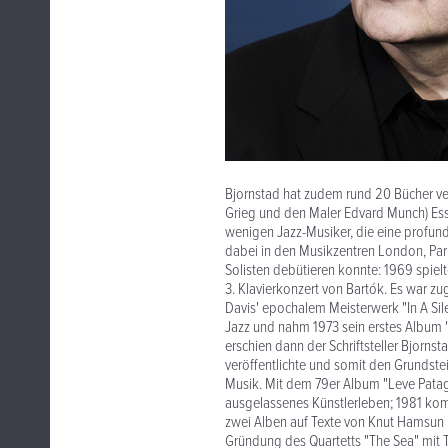
Bjornstad hat zudem rund 20 Bücher v
Grieg und den Maler Edvard Munch) Essa
wenigen Jazz-Musiker, die eine profund
dabei in den Musikzentren London, Pari
Solisten debütieren konnte: 1969 spiel
3. Klavierkonzert von Bartók. Es war zu
Davis' epochalem Meisterwerk "In A Sile
Jazz und nahm 1973 sein erstes Album "
erschien dann der Schriftsteller Bjornst
veröffentlichte und somit den Grundstei
Musik. Mit dem 79er Album "Leve Patag
ausgelassenes Künstlerleben; 1981 komp
zwei Alben auf Texte von Knut Hamsun u
Gründung des Quartetts "The Sea" mit T