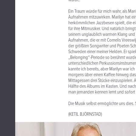
Ein Traum würde für mich wahr, als Mar
Aufnahmen mitzuwirken. Marilyn hat ein
herkömmlichen Jazzbesen spielt, die ei
für ihre Mitmusiker. Und natürlich bringt
seinem unglaublich warmen Klang und se
Aufnahmen, die er mit Cornelis Vreeswi
der größten Songwriter und Poeten Schw
Schweden einer meiner Helden. Er spiel
„Belonging“-Periode so berühmt wurde,
unterschiedlichen Perkussionsinstrument
kannte ich bereits, aber Marilyn war ich
morgens über einen Kaffee hinweg das 
Mittagessen drei Stücke einzuspielen. A
Hälfte des Albums im Kasten. Und nach
man jemanden kennen lernt und sofort 
Die Musik selbst ermöglichte uns dies
(KETIL BJÖRNSTAD)