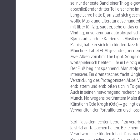
sei nur der erste Band einer Trilogie g
abschließender dritter Teil erscheine i
Lange Jahre hatte Bjørnstad sich gesche
wollte Musik und Literatur auseinanderha
mit über fünfzig, sagt er, sehe er das e
Vinding, unverkennbar autobiografisch
Bjørnstads andere Karriere als Musiker 
Pianist, hatte er sich früh für den Jazz
Münchner Label ECM gelandet, bei dem e
zwei Alben von ihm: The Light. Songs o
wortspielerisch betitelt, Life in Leipzi
Der Fluß beginnt spannend. Man stolpert
intensiver. Ein dramatisches Yacht-Ungl
Verstrickung des Protagonisten Aksel V
entblättern und entblößen sich in Folg
Auch in seinen hervorragend recherchi
Munch, Norwegens berühmtem Maler (Edv
Künstlerin Oda Krogh (Oda) – gelingt e
Verwandten der Portraitierten erschlos
Stoff "aus dem echten Leben" zu verarb
ja strikt an Tatsachen halten. Bei einem 
Verantwortliche für den Inhalt. Das macht
Romanen wie Erlings Fall, Der Tanz de