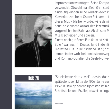
Improvisationsvermögen. Seine Kompos
verwendet. Obwohl man Ketil Bjørnstad 
eindeutig - liegen seine Wurzeln doch i
Klavierkonzert beim Osloer Philharmonis
dieser Musik bleiben würde, wäre da ni
neue, spielerische Ansatz der Jazzmus
vorgezeichneten Bahn ab. Ab diesem Mom
Musik schreiben und spielen.
Einem noch größeren Publikum ist Ketil 
Spiel“ war auch in Deutschland in den Be
Bjørnstad Kult. In Deutschland ist er, o
immerhin der wohl bekannteste norwegi
und Romanbiografien die Seele Norwege
"Spiele keine Note zuviel" - das ist da
HÖR ZU
spätestens seit Mitte der 90er Jahre 
1952 in Oslo geborene Bjornstad ist ni
Schriftsteller und Erzäler, bisweilen sog
*******