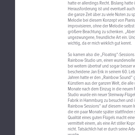
hatte er allerdings Recht. Bislang hatte 
Herausforderung ist und eventuell auch
die ganze Zeit über zu viele Noten zu s
Melodie bei diesem Konzept von Pianist
improvisieren, ohne der Melodie selbst
größere Beachtung zu schenken. „Aber
ungezwungene, freundliche Art ein. Und
wichtig, da er mich wirklich gut kennt.
So kamen also die „Floating“-Sessions
Rainbow-Studio um, einen wundervolle
bei weitem übertraf und sogar besser wa
bescheidene Jan Erik in seinem 60. Leb
Jahren hatte er den „Rainbow Sound“
Künstlern aus der ganzen Welt, die alle
Monate nach dem Einzug in die neuen Rä
Studio wurde ein neuer Steinway-Flügel 
Fabrik in Hammburg zu besuchen und ih
Rainbow Sessions“ auf diesem neuen In
die ein paar Monate später stattfinden 
Qualität eines guten Flügels macht ein
vermittelt einem, als eine Art stiller K
nicht. Tatsächlich hat er durch seine A
wurde.