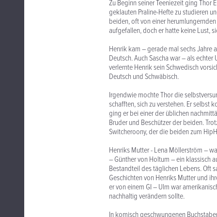
Zu Beginn seiner Teeniezeit ging Thor E
geklauten Praline-Hefte zu studieren 
beiden, oft von einer herumlungernden 
aufgefallen, doch er hatte keine Lust, 
Henrik kam – gerade mal sechs Jahre a
Deutsch. Auch Sascha war – als echter
verlernte Henrik sein Schwedisch vorsic
Deutsch und Schwäbisch.
Irgendwie mochte Thor die selbstversun
schafften, sich zu verstehen. Er selbst
ging er bei einer der üblichen nachmit
Bruder und Beschützer der beiden. Trotz 
Switcheroony, der die beiden zum HipH
Henriks Mutter - Lena Möllerström – wa
– Günther von Holtum – ein klassisch a
Bestandteil des täglichen Lebens. Oft 
Geschichten von Henriks Mutter und ihr
er von einem GI – Ulm war amerikanis
nachhaltig verändern sollte.
In komisch geschwungenen Buchstaben 