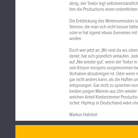
übrig, der Textor legt selbstverständ
ihm die Productions einen ordentlich
Die Entdeckung des Wintersemesters ist
Stimme, die man sich nicht besser hätte
oder er hat irgend etwas Gemeines mit 
wollen.
Doch wer jetzt an ‚Wir sind da wo oben i
denkt, hat sich gründlich verlaufen. J
auf ‚Nie wieder gut‘, wenn der Textor 
sein Körper morgens vorgenommen hat,
Vorhaben abzubringen ist. Oder wenn m
gar nicht anders kann, als die Hüften u
entsprungen. Gar nicht zu sprechen von 
beiden jungen Männer aus Ulm wieder f
welchen Anteil Kinderzimmer Production
sicher: HipHop in Deutschland wäre 
Markus Hablizel