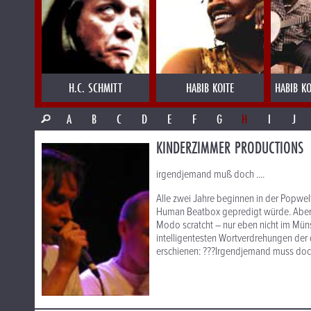
H.C. SCHMITT
HABIB KOITE
HABIB KO
A
B
C
D
E
F
G
H
I
J
KINDERZIMMER PRODUCTIONS
irgendjemand muß doch ....
Alle zwei Jahre beginnen in der Popwelt
Human Beatbox gepredigt würde. Aber ha
Modo scratcht – nur eben nicht im Müns
intelligentesten Wortverdrehungen der d
erschienen: ???Irgendjemand muss doch“