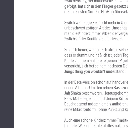
Switcheroony, der mittlerweile in LA l
gefolgt, hat sich in den Flieger gesetz
der miesesten Sorte in HipHop übersetz
Switch war lange Zeit nicht mehr in Ulm
unbeschwert zotigen Art des Umgangs 
man die Kinderzimmer-Alben der vergan
Switchs rüder Knuffigkeit entdecken.
So auch heuer, wenn der Textor in seine
dass er dumm und häßlich ist jeden Tag
Kinderzimmern auf ihrer eigenen LP gehö
verspricht, sich bei seinem nächsten De
Jungs thing you wouldn't understand.
In der Beta-Version schon auf handver
neuen Albums. Um den reinen Bass zu d
Jah Shaka beschworen. Herausgekommen 
Bass-Materie gerinnt und deinem Körper
Bauchgegend möge niemals aufhören. D
reine Mikrofonform - ohne Punkt und 
Auch eine schöne Kinderzimmer-Traditio
featurte. Wie immer bleibt diesmal alle