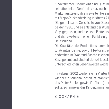
Kinderzimmer Productions sind Quasim
selbstbetitelten Debüt, das kurz nach 
Markt musste und ihrem zweiten Release
mit Major-Rückendeckung ihr drittes Al
Die gemeinsame Geschichte von Quasim
beiden 1986, und es entstand der Wunsc
Vinyl gegossen, und die erste Platte e
und sich zweitens in einem Punkt eini
Deutschland.
Die Qualitäten der Productions tummeln 
tut Avantgarde nie. Sowohl Textor als
andersherum. Während Sascha in einem T
Bass gelernt und studiert derzeit klass
unterschiedlichen Lebenswelten wechse
Im Februar 2002 werfen sie ihr Vierte
wieder ein Sahnehäubchen im infantilen
das Dieter Bohlen gewinnt" - Textor) u
sollte, so lange es das Kinderzimmer gi
B I O G R A P H I E