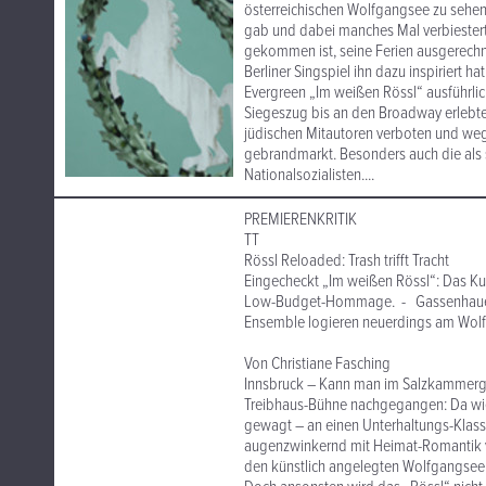
österreichischen Wolfgangsee zu sehe
gab und dabei manches Mal verbiestert-s
gekommen ist, seine Ferien ausgerechne
Berliner Singspiel ihn dazu inspiriert 
Evergreen „Im weißen Rössl“ ausführlic
Siegeszug bis an den Broadway erlebte
jüdischen Mitautoren verboten und weg
gebrandmarkt. Besonders auch die als
Nationalsozialisten....
PREMIERENKRITIK
TT
Rössl Reloaded: Trash trifft Tracht
Eingecheckt „Im weißen Rössl“: Das Kul
Low-Budget-Hommage. - Gassenhauer-G
Ensemble logieren neuerdings am Wol
Von Christiane Fasching
Innsbruck – Kann man im Salzkammergut 
Treibhaus-Bühne nachgegangen: Da wie 
gewagt – an einen Unterhaltungs-Klassi
augenzwinkernd mit Heimat-Romantik ver
den künstlich angelegten Wolfgangsee 