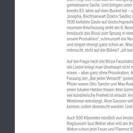
gemeinsame Sache. Und bringen unter G
bereits 83 Jahre auf dem Buckel hat – 
Josepha, Rechtsanwalt Doktor Siedler, F
1930 beliebte Gäste auf deutschsprachi
neuesten Kinofassung steht am 6. Nov
Innsbruck das Rössl zum Sprung in eine 
unsere Produktion“, schmunzelt der Non
und singen strengt ganz schön an. War
mitmischt, nicht auf der Bühne? „Ich kan
Auf die Frage nach der Rössl-Faszinatio
die Lieder kriegt man überhaupt nicht 
mixen – aber ganz ohne Provokation. Aus
Fassung der „Bar jeder Vernunft“ gezei
Pfister waren Otto Sander und Max Raa
einen lokalen Helden freuen: Kein Gering
viel künstlerische Freiheit ist erlaubt: 
Werktreue anbelangt. Aber Gassner will 
kennen, sollen überrascht werden. Und j
Auch 500 Kilometer nördlich von Innsbr
Regisseurin Susi Weber aber erst am An
Weber schon jetzt Feuer und Flamme für 