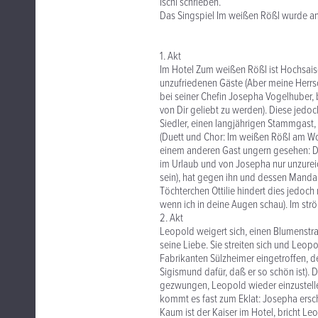
Ischl schrieben.
Das Singspiel Im weißen Rößl wurde am
1. Akt
Im Hotel Zum weißen Rößl ist Hochsaiso
unzufriedenen Gäste (Aber meine Herrsc
bei seiner Chefin Josepha Vogelhuber,
von Dir geliebt zu werden). Diese jedoch 
Siedler, einen langjährigen Stammgast,
(Duett und Chor: Im weißen Rößl am Wol
einem anderen Gast ungern gesehen: Der
im Urlaub und von Josepha nur unzureic
sein), hat gegen ihn und dessen Mandan
Töchterchen Ottilie hindert dies jedoc
wenn ich in deine Augen schau). Im strö
2. Akt
Leopold weigert sich, einen Blumenstra
seine Liebe. Sie streiten sich und Leop
Fabrikanten Sülzheimer eingetroffen, de
Sigismund dafür, daß er so schön ist). 
gezwungen, Leopold wieder einzustelle
kommt es fast zum Eklat: Josepha ersch
Kaum ist der Kaiser im Hotel, bricht Le