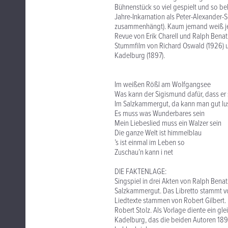
Bühnenstück so viel gespielt und so be
Jahre-Inkarnation als Peter-Alexander-
zusammenhängt). Kaum jemand weiß jedo
Revue von Erik Charell und Ralph Bena
Stummfilm von Richard Oswald (1926) 
Kadelburg (1897).
Im weißen Rößl am Wolfgangsee
Was kann der Sigismund dafür, dass er 
Im Salzkammergut, da kann man gut lus
Es muss was Wunderbares sein
Mein Liebeslied muss ein Walzer sein
Die ganze Welt ist himmelblau
’s ist einmal im Leben so
Zuschau’n kann i net
DIE FAKTENLAGE:
Singspiel in drei Akten von Ralph Bena
Salzkammergut. Das Libretto stammt v
Liedtexte stammen von Robert Gilbert. 
Robert Stolz. Als Vorlage diente ein gl
Kadelburg, das die beiden Autoren 1896