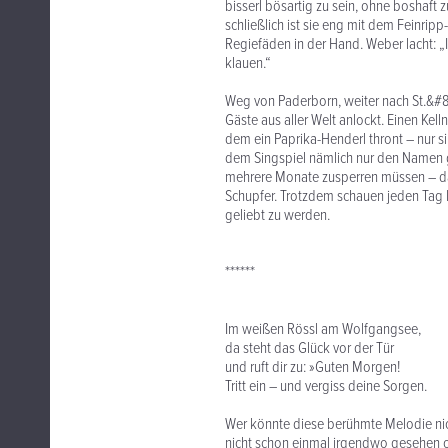
bisserl bösartig zu sein, ohne boshaft z
schließlich ist sie eng mit dem Feinrip
Regiefäden in der Hand. Weber lacht: „I
klauen.“
Weg von Paderborn, weiter nach St.&#
Gäste aus aller Welt anlockt. Einen Kell
dem ein Paprika-Henderl thront – nur si
dem Singspiel nämlich nur den Namen ge
mehrere Monate zusperren müssen – das
Schupfer. Trotzdem schauen jeden Tag 
geliebt zu werden.
******
Im weißen Rössl am Wolfgangsee,
da steht das Glück vor der Tür
und ruft dir zu: »Guten Morgen!
Tritt ein – und vergiss deine Sorgen.
Wer könnte diese berühmte Melodie nic
nicht schon einmal irgendwo gesehen o