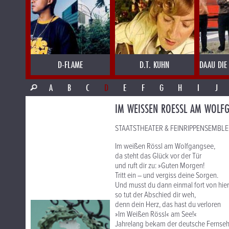
D-FLAME
D.T. KUHN
DAAU DIE
A
B
C
D
E
F
G
H
I
J
IM WEISSEN ROESSL AM WOLF
STAATSTHEATER & FEINRIPPENSEMBLE p
Im weißen Rössl am Wolfgangsee,
da steht das Glück vor der Tür
und ruft dir zu: »Guten Morgen!
Tritt ein – und vergiss deine Sorgen.
Und musst du dann einmal fort von hier
so tut der Abschied dir weh,
denn dein Herz, das hast du verloren
»Im Weißen Rössl« am See!«
Jahrelang bekam der deutsche Fernseh