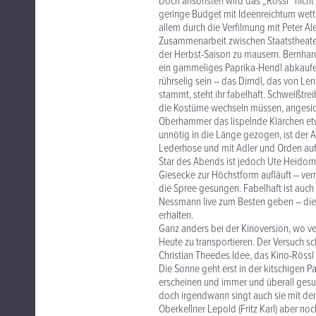
Doch ansonsten wird das „Rössl“ nicht 
geringe Budget mit Ideenreichtum wett
allem durch die Verfilmung mit Peter Al
Zusammenarbeit zwischen Staatstheater
der Herbst-Saison zu mausern. Bernhard
ein gammeliges Paprika-Hendl abkaufen.
rührselig sein – das Dirndl, das von 
stammt, steht ihr fabelhaft. Schweißtr
die Kostüme wechseln müssen, angesich
Oberhammer das lispelnde Klärchen etw
unnötig in die Länge gezogen, ist der Au
Lederhose und mit Adler und Orden auf 
Star des Abends ist jedoch Ute Heidorn,
Giesecke zur Höchstform aufläuft – verr
die Spree gesungen. Fabelhaft ist auch
Nessmann live zum Besten geben – die 
erhalten.
Ganz anders bei der Kinoversion, wo v
Heute zu transportieren. Der Versuch sch
Christian Theedes Idee, das Kino-Rössl
Die Sonne geht erst in der kitschigen
erscheinen und immer und überall gesung
doch irgendwann singt auch sie mit dem g
Oberkellner Lepold (Fritz Karl) aber noc