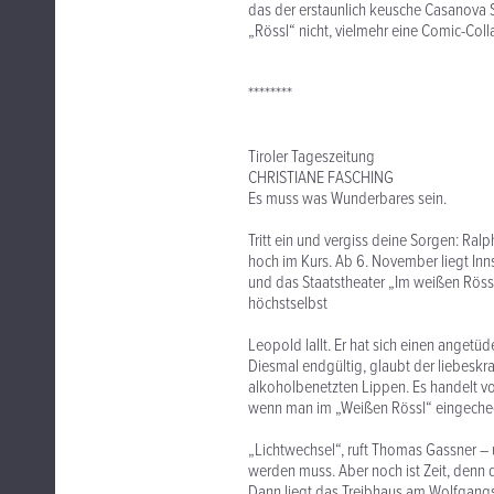
das der erstaunlich keusche Casanova 
„Rössl“ nicht, vielmehr eine Comic-Coll
********
Tiroler Tageszeitung
CHRISTIANE FASCHING
Es muss was Wunderbares sein.
Tritt ein und vergiss deine Sorgen: Ra
hoch im Kurs. Ab 6. November liegt In
und das Staatstheater „Im weißen Rössl“.
höchstselbst
Leopold lallt. Er hat sich einen angetüd
Diesmal endgültig, glaubt der liebeskra
alkoholbenetzten Lippen. Es handelt vo
wenn man im „Weißen Rössl“ eingechec
„Lichtwechsel“, ruft Thomas Gassner – u
werden muss. Aber noch ist Zeit, denn 
Dann liegt das Treibhaus am Wolfgang