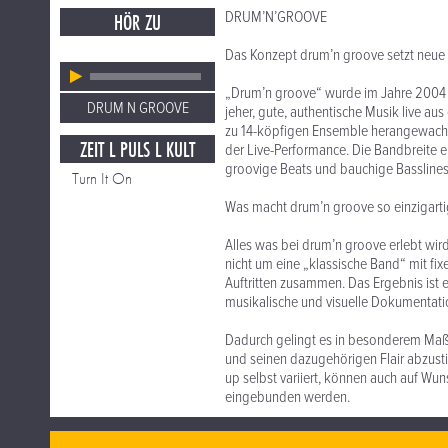
DRUM’N’GROOVE
HÖR ZU
Das Konzept drum’n groove setzt neue
„Drum’n groove“ wurde im Jahre 2004 vo
DRUM N GROOVE
jeher, gute, authentische Musik live a
zu 14-köpfigen Ensemble herangewachs
ZEIT L PULS L KULT
der Live-Performance. Die Bandbreite e
groovige Beats und bauchige Basslines 
Turn It On
Was macht drum’n groove so einzigarti
Alles was bei drum’n groove erlebt wir
nicht um eine „klassische Band“ mit fix
Auftritten zusammen. Das Ergebnis ist 
musikalische und visuelle Dokumentati
Dadurch gelingt es in besonderem Maße,
und seinen dazugehörigen Flair abzust
up selbst variiert, können auch auf Wu
eingebunden werden.