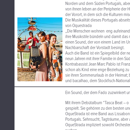
Norden und dem Süden Portugals, aber a
von ihnen leben an der Peripherie der 
der Vorort, in dem sich die Kulturen mis
Die Musikalität dieses Portugals abseits
von Oquestrada
„Die Menschen wohnen eng aufeinander,
ihre Musikstile bündeln und damit das 
einen Sound, der von einem Land im Um
Nachbarschaft der Vorstadt besingt.
Auch die Band ist ein Spiegelbild der 
neun Jahren mit ihrer Familie in den Sü
Kontrabassist Jean Marc Pablo ist Fran
schon als Kind eine enge Beziehung zu
sie ihren Sommerurlaub in der Heimat; 
und bacalhao, dem Stockfisch-National
Ein Sound, der dem Fado zuzwinkert und
Mit ihrem Debütalbum “Tasca Beat – o
gespielt. Sie gehören zu den besten un
OqueStrada ist eine Band aus Lissabon
Portugals. Sehnsucht, Tagträume, aber 
OqueStrada impliziert sowohl Orcheste