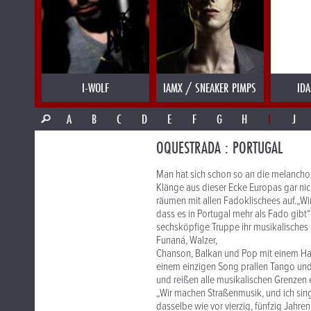
I-WOLF
IAMX / SNEAKER PIMPS
IDA
A
B
C
D
E
F
G
H
I
J
OQUESTRADA : PORTUGAL
Man hat sich schon so an die melancho
Klänge aus dieser Ecke Europas gar ni
räumen mit allen Fadoklischees auf.„Wi
dass es in Portugal mehr als Fado gibt
sechsköpfige Truppe ihr musikalisches 
Funaná, Walzer,
Chanson, Balkan und Pop mit einem Hau
einem einzigen Song prallen Tango und
und reißen alle musikalischen Grenzen e
„Wir machen Straßenmusik, und ich sing
dasselbe wie vor vierzig, fünfzig Jah