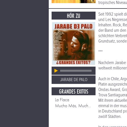
tropisches Niveau
Seit 1992 spielt 
HÖR ZU
und Les Negresses
Inhalten. Rock, R
der Band um den S
schlichten Verbrei
Grundsatz, sonder
***
Nachdem Jarabe de
weltweit millione
Auch in Chile, Arg
JARABE DE PALO
Platin ausgezeic
Ondas Award, Gram
GRANDES EXITOS
Trova Santiaguera
La Flaca
Mit ihrem aktuel
Mucho Más, Mucho Mejor
einmal in der mus
in Deutschland pr
zwölf Städten.