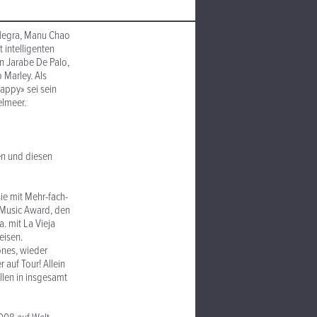
 Negra, Manu Chao
 intelligenten
n Jarabe De Palo,
 Marley. Als
happy» sei sein
elmeer.
en und diesen
sie mit Mehr-fach-
 Music Award, den
. mit La Vieja
eisen.
ones, wieder
 auf Tour! Allein
llen in insgesamt