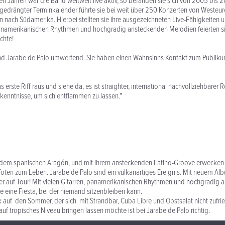
n Jahren war die Band weltweit live aktiv, so befanden sie sich von 2005 bis 2
t gedrängter Terminkalender führte sie bei weit über 250 Konzerten von Westeu
n nach Südamerika. Hierbei stellten sie ihre ausgezeichneten Live-Fähigkeiten u
panamerikanischen Rhythmen und hochgradig ansteckenden Melodien feierten sie
chte!
ind Jarabe de Palo umwerfend. Sie haben einen Wahnsinns Kontakt zum Publiku
 erste Riff raus und siehe da, es ist straighter, international nachvollziehbarer
kenntnisse, um sich entflammen zu lassen."
dem spanischen Aragón, und mit ihrem ansteckenden Latino-Groove erwecken 
Toten zum Leben. Jarabe de Palo sind ein vulkanartiges Ereignis. Mit neuem 
der auf Tour! Mit vielen Gitarren, panamerikanischen Rhythmen und hochgradig
ie eine Fiesta, bei der niemand sitzenbleiben kann.
auf den Sommer, der sich mit Strandbar, Cuba Libre und Obstsalat nicht zufrie
auf tropisches Niveau bringen lassen möchte ist bei Jarabe de Palo richtig.