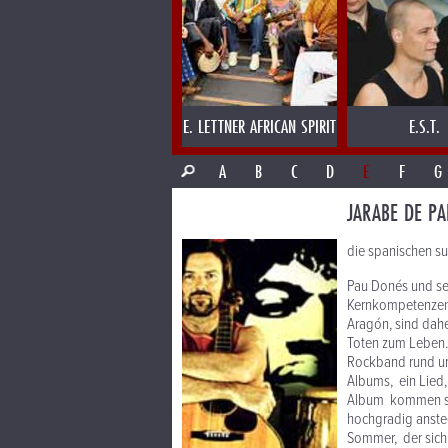
E. LETTNER AFRICAN SPIRIT
E.S.T.
A
B
C
D
E
F
G
JARABE DE PA
die spanischen s
Pau Donés und se
Kernkompetenzen,
Aragón, sind dahe
Toten zum Leben. 
Rockband rund um 
Albums, ein Lied
Album kommen sie 
hochgradig anstec
Sommer, der sich 