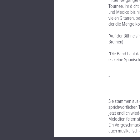
In den vergangene
Tournee. Ihr dich
und Mexiko bis hi
vielen Gitarren, 
der die Menge ko
"Auf der Bühne s
Bremen)
"Die Band haut das
es keine Spanisch
*
Sie stammen aus 
sprichwörtlichen 
jetzt endlich wie
Melodien feiern s
Ein Vorgeschmack 
auch musikalisch 