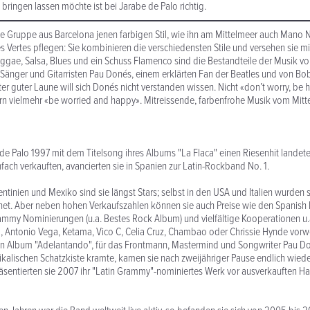
 bringen lassen möchte ist bei Jarabe de Palo richtig.
die Gruppe aus Barcelona jenen farbigen Stil, wie ihn am Mittelmeer auch Mano
 Vertes pflegen: Sie kombinieren die verschiedensten Stile und versehen sie mit
eggae, Salsa, Blues und ein Schuss Flamenco sind die Bestandteile der Musik vo
änger und Gitarristen Pau Donés, einem erklärten Fan der Beatles und von Bob
ter guter Laune will sich Donés nicht verstanden wissen. Nicht «don’t worry, be 
n vielmehr «be worried and happy». Mitreissende, farbenfrohe Musik vom Mitt
 Palo 1997 mit dem Titelsong ihres Albums "La Flaca" einen Riesenhit landet
nfach verkauften, avancierten sie in Spanien zur Latin-Rockband No. 1.
entinien und Mexiko sind sie längst Stars; selbst in den USA und Italien wurden 
hnet. Aber neben hohen Verkaufszahlen können sie auch Preise wie den Spanish
my Nominierungen (u.a. Bestes Rock Album) und vielfältige Kooperationen u.a
, Antonio Vega, Ketama, Vico C, Celia Cruz, Chambao oder Chrissie Hynde vorw
len Album "Adelantando", für das Frontmann, Mastermind und Songwriter Pau D
ikalischen Schatzkiste kramte, kamen sie nach zweijähriger Pause endlich wieder
äsentierten sie 2007 ihr "Latin Grammy"-nominiertes Werk vor ausverkauften Ha