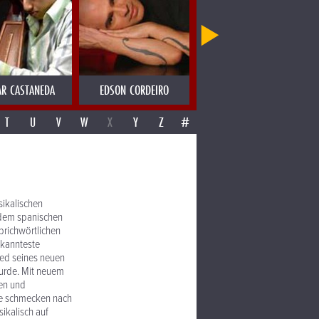
R CASTANEDA
EDSON CORDEIRO
EDWYN COLLINS
T
U
V
W
X
Y
Z
#
sikalischen
 dem spanischen
prichwörtlichen
ekannteste
ied seines neuen
urde. Mit neuem
men und
Sie schmecken nach
ikalisch auf