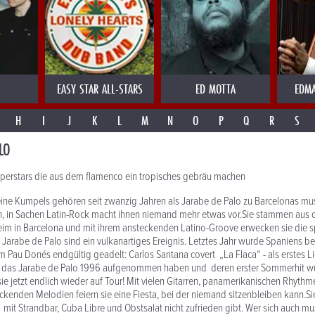
EASY STAR ALL-STARS
ED MOTTA
EDMA
H
I
J
K
L
M
N
O
P
Q
R
S
LO
uperstars die aus dem flamenco ein tropisches gebräu machen
ine Kumpels gehören seit zwanzig Jahren als Jarabe de Palo zu Barcelonas mu
 in Sachen Latin-Rock macht ihnen niemand mehr etwas vor.Sie stammen aus
im in Barcelona und mit ihrem ansteckenden Latino-Groove erwecken sie die s
Jarabe de Palo sind ein vulkanartiges Ereignis. Letztes Jahr wurde Spaniens b
Pau Donés endgültig geadelt: Carlos Santana covert „La Flaca“ - als erstes L
, das Jarabe de Palo 1996 aufgenommen haben und deren erster Sommerhit w
jetzt endlich wieder auf Tour! Mit vielen Gitarren, panamerikanischen Rhyth
kenden Melodien feiern sie eine Fiesta, bei der niemand sitzenbleiben kann.
mit Strandbar, Cuba Libre und Obstsalat nicht zufrieden gibt. Wer sich auch mus