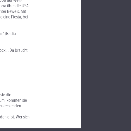
008 auf Welt-
ropa über die USA
nter Beweis. Mit
 eine Fiesta, bei
m." (Radio
 Rock… Da braucht
sie die
Album kommen sie
 ansteckenden
den gibt. Wer sich