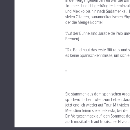
In den vergangenen Jahren war die Band
Tournee. Ihr dicht gedrängter Terminka
und Mexiko bis hin nach Südamerika. Hie
vielen Gitarren, panamerikanischen Rhy
der die Menge kochte!
"Auf der Bühne sind Jarabe de Palo um
Bremen)
"Die Band haut das erste Riff raus und s
es keine Spanischkenntnisse, um sich e
*
Sie stammen aus dem spanischen Aragó
sprichwörtlichen Toten zum Leben. Jar
jetzt endlich wieder auf Tour! Mit vie
Melodien feiern sie eine Fiesta, bei de
Ein Vorgeschmack auf den Sommer, der s
auch musikalisch auf tropisches Niveau 