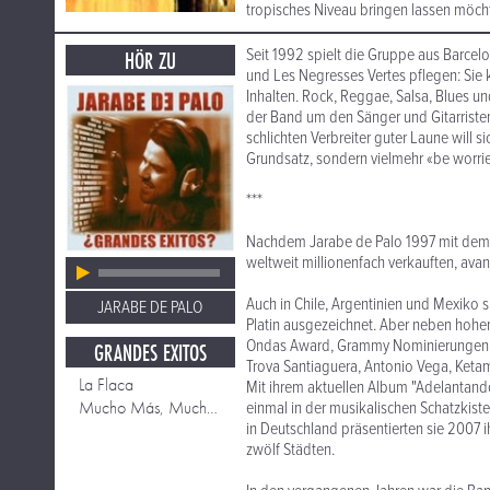
tropisches Niveau bringen lassen möchte
Seit 1992 spielt die Gruppe aus Barcel
HÖR ZU
und Les Negresses Vertes pflegen: Sie k
Inhalten. Rock, Reggae, Salsa, Blues u
der Band um den Sänger und Gitarristen
schlichten Verbreiter guter Laune will s
Grundsatz, sondern vielmehr «be worri
***
Nachdem Jarabe de Palo 1997 mit dem T
weltweit millionenfach verkauften, avan
Auch in Chile, Argentinien und Mexiko si
JARABE DE PALO
Platin ausgezeichnet. Aber neben hohe
Ondas Award, Grammy Nominierungen (u.
GRANDES EXITOS
Trova Santiaguera, Antonio Vega, Keta
La Flaca
Mit ihrem aktuellen Album "Adelantand
Mucho Más, Mucho Mejor
einmal in der musikalischen Schatzkiste
in Deutschland präsentierten sie 2007 
zwölf Städten.