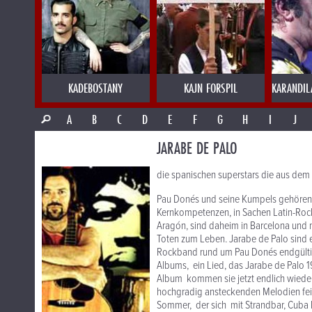
KADEBOSTANY
KAJN FORSPIL
KARANDIL
A
B
C
D
E
F
G
H
I
J
JARABE DE PALO
die spanischen superstars die aus dem
Pau Donés und seine Kumpels gehören s
Kernkompetenzen, in Sachen Latin-Roc
Aragón, sind daheim in Barcelona und 
Toten zum Leben. Jarabe de Palo sind e
Rockband rund um Pau Donés endgültig 
Albums, ein Lied, das Jarabe de Pal
Album kommen sie jetzt endlich wieder
hochgradig ansteckenden Melodien feie
Sommer, der sich mit Strandbar, Cuba Li