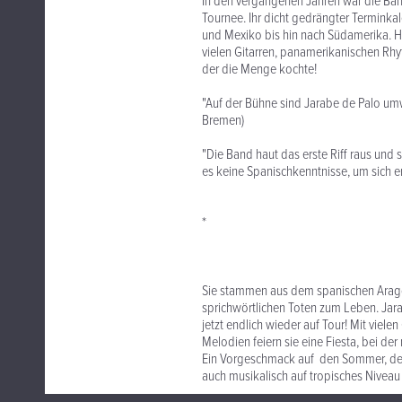
In den vergangenen Jahren war die Band
Tournee. Ihr dicht gedrängter Terminka
und Mexiko bis hin nach Südamerika. Hie
vielen Gitarren, panamerikanischen Rhy
der die Menge kochte!
"Auf der Bühne sind Jarabe de Palo um
Bremen)
"Die Band haut das erste Riff raus und s
es keine Spanischkenntnisse, um sich e
*
Sie stammen aus dem spanischen Aragó
sprichwörtlichen Toten zum Leben. Jar
jetzt endlich wieder auf Tour! Mit vie
Melodien feiern sie eine Fiesta, bei de
Ein Vorgeschmack auf den Sommer, der s
auch musikalisch auf tropisches Niveau 