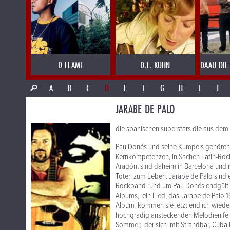
D-FLAME
D.T. KUHN
DAAU DIE
A
B
C
D
E
F
G
H
I
J
JARABE DE PALO
die spanischen superstars die aus dem
Pau Donés und seine Kumpels gehören s
Kernkompetenzen, in Sachen Latin-Roc
Aragón, sind daheim in Barcelona und 
Toten zum Leben. Jarabe de Palo sind e
Rockband rund um Pau Donés endgültig 
Albums, ein Lied, das Jarabe de Pal
Album kommen sie jetzt endlich wieder
hochgradig ansteckenden Melodien feie
Sommer, der sich mit Strandbar, Cuba Li