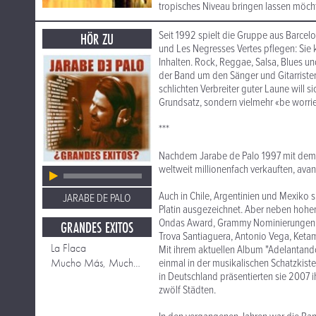
tropisches Niveau bringen lassen möchte
Seit 1992 spielt die Gruppe aus Barcel
HÖR ZU
und Les Negresses Vertes pflegen: Sie k
Inhalten. Rock, Reggae, Salsa, Blues u
der Band um den Sänger und Gitarristen
schlichten Verbreiter guter Laune will s
Grundsatz, sondern vielmehr «be worri
***
Nachdem Jarabe de Palo 1997 mit dem T
weltweit millionenfach verkauften, avan
Auch in Chile, Argentinien und Mexiko si
JARABE DE PALO
Platin ausgezeichnet. Aber neben hohe
Ondas Award, Grammy Nominierungen (u.
GRANDES EXITOS
Trova Santiaguera, Antonio Vega, Keta
La Flaca
Mit ihrem aktuellen Album "Adelantand
Mucho Más, Mucho Mejor
einmal in der musikalischen Schatzkiste
in Deutschland präsentierten sie 2007 
zwölf Städten.