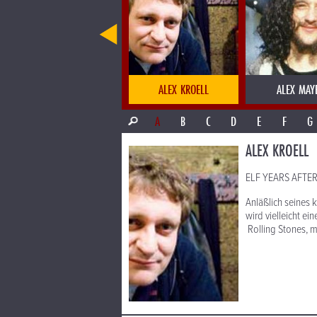
ALESSANDRO BARICCO: NOVECENTO
ALEX KROELL
ALEX MAY
A
B
C
D
E
F
G
ALEX KROELL
ELF YEARS AFTER 
Anläßlich seines 
wird vielleicht ei
Rolling Stones, m