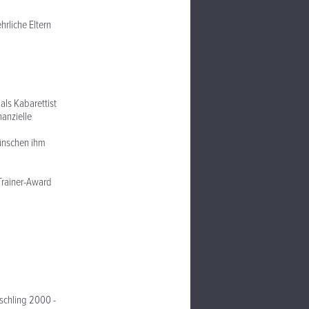
rliche Eltern
als Kabarettist
nanzielle
wünschen ihm
Trainer-Award
ischling 2000 -