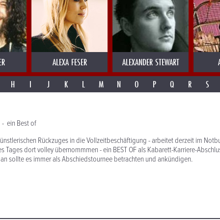
ER
ALEXA FESER
ALEXANDER STEWART
H
I
J
K
L
M
N
O
P
Q
R
S
- ein Best of
künstlerischen Rückzuges in die Vollzeitbeschäftigung - arbeitet derzeit im No
nes Tages dort volley übernommmen - ein BEST OF als Kabarett-Karriere-Abschluss.
an sollte es immer als Abschiedstournee betrachten und ankündigen.