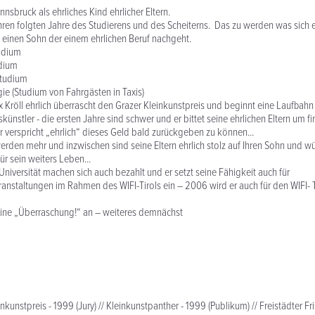
nsbruck als ehrliches Kind ehrlicher Eltern.
ren folgten Jahre des Studierens und des Scheiterns. Das zu werden was sich eh
 einen Sohn der einem ehrlichen Beruf nachgeht.
tudium
dium
tudium
ie (Studium von Fahrgästen in Taxis)
 Kröll ehrlich überrascht den Grazer Kleinkunstpreis und beginnt eine Laufbahn 
ünstler - die ersten Jahre sind schwer und er bittet seine ehrlichen Eltern um fi
r verspricht „ehrlich“ dieses Geld bald zurückgeben zu können...
den mehr und inzwischen sind seine Eltern ehrlich stolz auf Ihren Sohn und 
für sein weiters Leben...
Universität machen sich auch bezahlt und er setzt seine Fähigkeit auch für
anstaltungen im Rahmen des WIFI-Tirols ein – 2006 wird er auch für den WIFI- 
eine „Überraschung!“ an – weiteres demnächst
inkunstpreis - 1999 (Jury) // Kleinkunstpanther - 1999 (Publikum) // Freistädter Fr