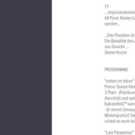
TT
... Improvisatione
Alf Poier. Reden t
werden...
...Das Paradies is
Die Banalität des 
das Gesicht.....
Steirer-Krone
PROGRAMME
"mitten im leben"
Preise: Grazer Kle
2.Platz - (Publiku
Alex Kröll und se
Kabarettist?" kan
- Er nimmt Umwege
Wintersportort Se
schaut es euch do
"Last Paradeiser"