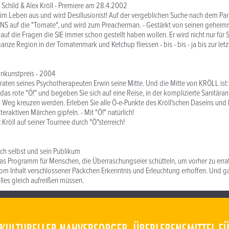
Schild & Alex Kröll - Premiere am 28.4.2002
n im Leben aus und wird Desillusionist! Auf der vergeblichen Suche nach dem Pa
NS auf die "Tomate", und wird zum Preacherman. - Gestärkt von seinen geheim
auf die Fragen die SIE immer schon gestellt haben wollen. Er wird nicht nur für 
anze Region in der Tomatenmark und Ketchup fliessen - bis - bis - ja bis zur letz
inkunstpreis - 2004
Anraten seines Psychotherapeuten Erwin seine Mitte. Und die Mitte von KRÖLL ist:
 das rote "Ö!" und begeben Sie sich auf eine Reise, in der komplizierte Sanitär
n Weg kreuzen werden. Erleben Sie alle Ö-e-Punkte des Kröll'schen Daseins und 
eraktiven Märchen gipfeln. - Mit "Ö!" natürlich!
Kröll auf seiner Tournee durch "Ö"sterreich!
ich selbst und sein Publikum
s Programm für Menschen, die Überraschungseier schütteln, um vorher zu errate
h vom Inhalt verschlossener Päckchen Erkenntnis und Erleuchtung erhoffen. Und 
alles gleich aufreißen müssen.