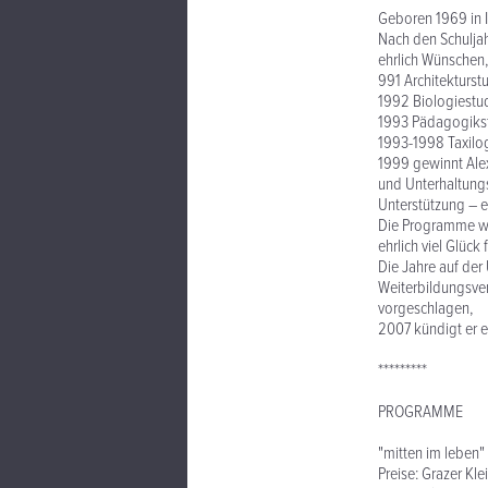
Geboren 1969 in In
Nach den Schuljah
ehrlich Wünschen,
991 Architekturs
1992 Biologiestu
1993 Pädagogiks
1993-1998 Taxilog
1999 gewinnt Alex
und Unterhaltungsk
Unterstützung – e
Die Programme wer
ehrlich viel Glück 
Die Jahre auf der 
Weiterbildungsver
vorgeschlagen,
2007 kündigt er 
*********
PROGRAMME
"mitten im leben"
Preise: Grazer Kle