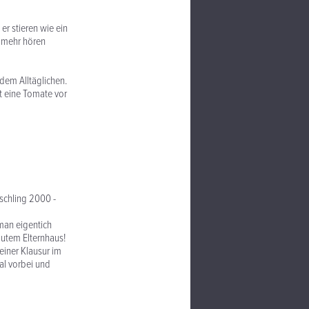
 er stieren wie ein
ch mehr hören
 dem Alltäglichen.
ft eine Tomate vor
ischling 2000 -
 man eigentich
gutem Elternhaus!
einer Klausur im
al vorbei und