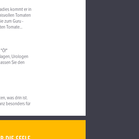
radies kommt er in
nisvollen Tomaten
Sie zum Guru -
ten Tomate...
 "Ö!"
anlagen, Urologen
lassen Sie den
n, was drin ist.
ganz besonders für