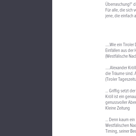
Überraschung!“ da
Für alle, die sic
jene, die einfach 
.....Wie ein Tiro
Einfällen aus der
(Westfälische Nac
.....Alexander Krö
die Träume sind. A
(Tiroler Tageszeit
... Griffig setzt d
Kröll ist ein gen
genussvoller Aben
Kleine Zeitung
... Denn kaum ein
Westfälischen Nac
Timing, seiner Be