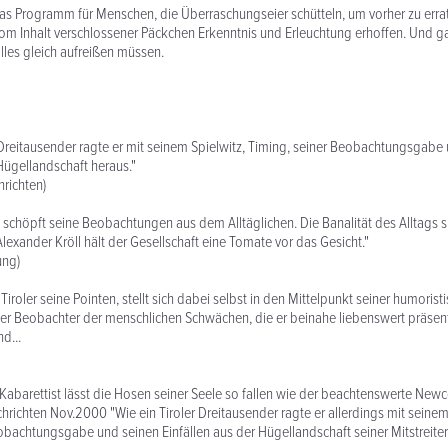
s Programm für Menschen, die Überraschungseier schütteln, um vorher zu errate
h vom Inhalt verschlossener Päckchen Erkenntnis und Erleuchtung erhoffen. Und 
alles gleich aufreißen müssen.
ler Dreitausender ragte er mit seinem Spielwitz, Timing, seiner Beobachtungsgabe
 Hügellandschaft heraus."
hrichten)
ll schöpft seine Beobachtungen aus dem Alltäglichen. Die Banalität des Alltags 
lexander Kröll hält der Gesellschaft eine Tomate vor das Gesicht."
ung)
er Tiroler seine Pointen, stellt sich dabei selbst in den Mittelpunkt seiner humoris
auer Beobachter der menschlichen Schwächen, die er beinahe liebenswert präsenti
d...
 Kabarettist lässt die Hosen seiner Seele so fallen wie der beachtenswerte New
hrichten Nov.2000 "Wie ein Tiroler Dreitausender ragte er allerdings mit seinem
obachtungsgabe und seinen Einfällen aus der Hügellandschaft seiner Mitstreiter