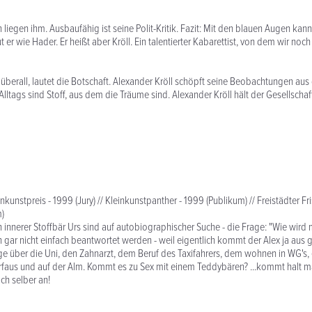
n liegen ihm. Ausbaufähig ist seine Polit-Kritik. Fazit: Mit den blauen Augen kann
ut er wie Hader. Er heißt aber Kröll. Ein talentierter Kabarettist, von dem wir no
t überall, lautet die Botschaft. Alexander Kröll schöpft seine Beobachtungen aus
Alltags sind Stoff, aus dem die Träume sind. Alexander Kröll hält der Gesellscha
inkunstpreis - 1999 (Jury) // Kleinkunstpanther - 1999 (Publikum) // Freistädter Fr
m)
in innerer Stoffbär Urs sind auf autobiographischer Suche - die Frage: "Wie wird
n gar nicht einfach beantwortet werden - weil eigentlich kommt der Alex ja aus 
 über die Uni, den Zahnarzt, dem Beruf des Taxifahrers, dem wohnen in WG's, 
rfaus und auf der Alm. Kommt es zu Sex mit einem Teddybären? ...kommt halt m
ch selber an!