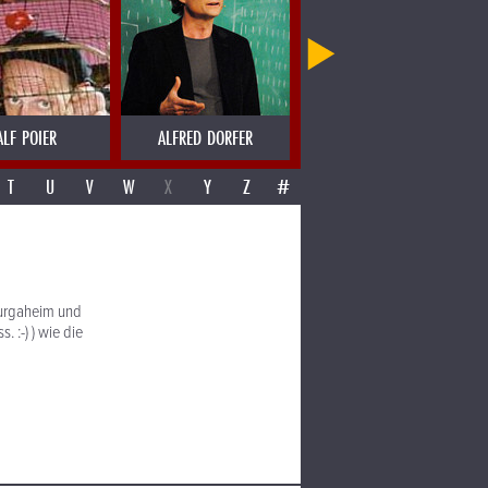
ALF POIER
ALFRED DORFER
ALICE RUSSEL
T
U
V
W
X
Y
Z
#
tburgaheim und
 :-) ) wie die