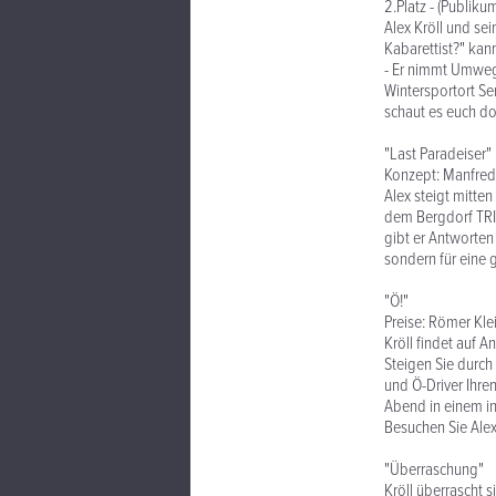
2.Platz - (Publiku
Alex Kröll und se
Kabarettist?" kan
- Er nimmt Umwege
Wintersportort Se
schaut es euch do
"Last Paradeiser"
Konzept: Manfred 
Alex steigt mitte
dem Bergdorf TRI
gibt er Antworten 
sondern für eine g
"Ö!"
Preise: Römer Kle
Kröll findet auf 
Steigen Sie durch
und Ö-Driver Ihre
Abend in einem int
Besuchen Sie Alex 
"Überraschung"
Kröll überrascht s