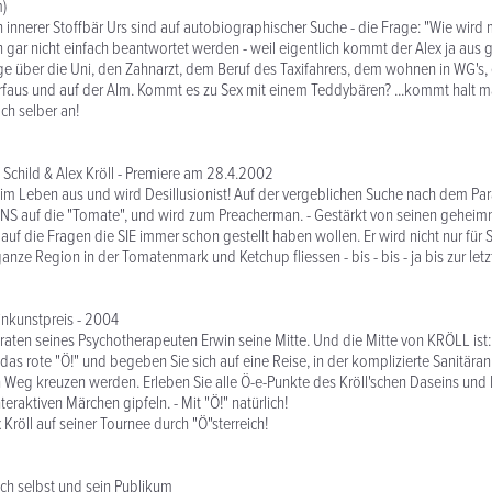
m)
in innerer Stoffbär Urs sind auf autobiographischer Suche - die Frage: "Wie wird
n gar nicht einfach beantwortet werden - weil eigentlich kommt der Alex ja aus 
 über die Uni, den Zahnarzt, dem Beruf des Taxifahrers, dem wohnen in WG's, 
rfaus und auf der Alm. Kommt es zu Sex mit einem Teddybären? ...kommt halt m
ch selber an!
Schild & Alex Kröll - Premiere am 28.4.2002
n im Leben aus und wird Desillusionist! Auf der vergeblichen Suche nach dem Pa
NS auf die "Tomate", und wird zum Preacherman. - Gestärkt von seinen geheim
auf die Fragen die SIE immer schon gestellt haben wollen. Er wird nicht nur für 
anze Region in der Tomatenmark und Ketchup fliessen - bis - bis - ja bis zur letz
inkunstpreis - 2004
Anraten seines Psychotherapeuten Erwin seine Mitte. Und die Mitte von KRÖLL ist:
 das rote "Ö!" und begeben Sie sich auf eine Reise, in der komplizierte Sanitär
n Weg kreuzen werden. Erleben Sie alle Ö-e-Punkte des Kröll'schen Daseins und 
eraktiven Märchen gipfeln. - Mit "Ö!" natürlich!
Kröll auf seiner Tournee durch "Ö"sterreich!
ich selbst und sein Publikum