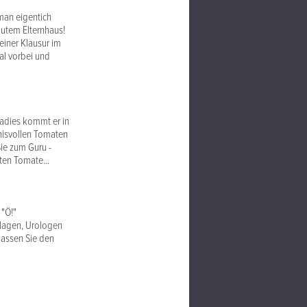
 man eigentich
gutem Elternhaus!
einer Klausur im
al vorbei und
radies kommt er in
nisvollen Tomaten
Sie zum Guru -
ten Tomate...
 "Ö!"
anlagen, Urologen
lassen Sie den