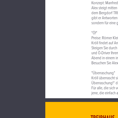
Konzept: Manfred 
Alex steigt mitte
dem Bergdorf TRI
gibt er Antworten 
sondern für eine g
"Ö!"
Preise: Römer Kle
Kröll findet auf 
Steigen Sie durch
und Ö-Driver Ihre
Abend in einem int
Besuchen Sie Alex 
"Überraschung"
Kröll überrascht s
Überraschung!“ da
Für alle, die sic
jene, die einfach 