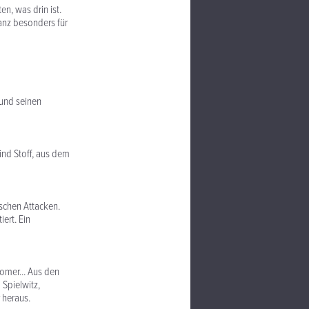
n, was drin ist.
ganz besonders für
 und seinen
sind Stoff, aus dem
tischen Attacken.
ert. Ein
comer... Aus den
 Spielwitz,
 heraus.