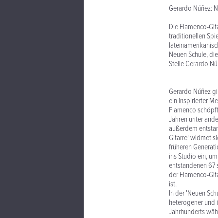
Gerardo Núñez: N
Die Flamenco-Gita
traditionellen Spi
lateinamerikanisc
Neuen Schule, die
Stelle Gerardo Nú
Gerardo Núñez gil
ein inspirierter M
Flamenco schöpft,
Jahren unter and
außerdem entstam
Gitarre' widmet si
früheren Generatio
ins Studio ein, 
entstandenen 67 st
der Flamenco-Gita
ist.
In der 'Neuen Sch
heterogener und i
Jahrhunderts währ