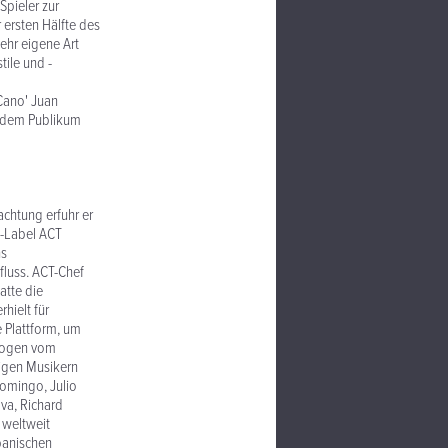
Spieler zur
 ersten Hälfte des
sehr eigene Art
tile und -
'Cano' Juan
r dem Publikum
achtung erfuhr er
z-Label ACT
ns
fluss. ACT-Chef
atte die
hielt für
 Plattform, um
 Bogen vom
nigen Musikern
Domingo, Julio
va, Richard
 weltweit
panischen