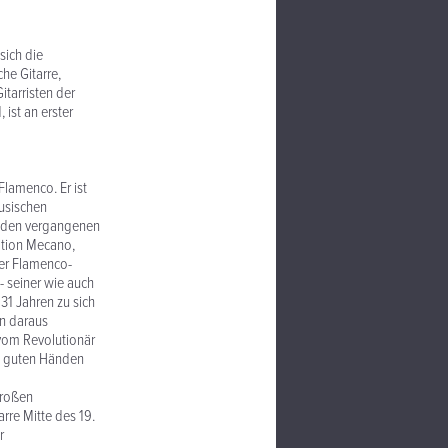
sich die
he Gitarre,
itarristen der
ist an erster
Flamenco. Er ist
lusischen
n den vergangenen
ation Mecano,
er Flamenco-
- seiner wie auch
 31 Jahren zu sich
en daraus
 vom Revolutionär
in guten Händen
großen
rre Mitte des 19.
r