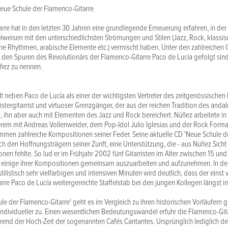
eue Schule der Flamenco-Gitarre
rre hat in den letzten 30 Jahren eine grundlegende Erneuerung erfahren, in der 
elweisen mit den unterschiedlichsten Strömungen und Stilen (Jazz, Rock, klassisc
he Rhythmen, arabische Elemente etc.) vermischt haben. Unter den zahlreichen G
 den Spuren des Revolutionärs der Flamenco-Gitarre Paco de Lucía gefolgt sind, 
ñez zu nennen.
t neben Paco de Lucía als einer der wichtigsten Vertreter des zeitgenössischen 
eistergitarrist und virtuoser Grenzgänger, der aus der reichen Tradition des anda
 ihn aber auch mit Elementen des Jazz und Rock bereichert. Núñez arbeitete i
erem mit Andreas Vollenweider, dem Pop-Idol Julio Iglesias und der Rock Form
men zahlreiche Kompositionen seiner Feder. Seine aktuelle CD 'Neue Schule d
ch den Hoffnungsträgern seiner Zunft, eine Unterstützung, die - aus Núñez Sicht 
nen fehlte. So lud er im Frühjahr 2002 fünf Gitarristen im Alter zwischen 15 und
um einige ihrer Kompositionen gemeinsam auszuarbeiten und aufzunehmen. In d
ilistisch sehr vielfarbigen und intensiven Minuten wird deutlich, dass der einst
rre Paco de Lucía weitergereichte Staffelstab bei den jungen Kollegen längst 
ule der Flamenco-Gitarre' geht es im Vergleich zu ihren historischen Vorläufern 
ndividueller zu. Einen wesentlichen Bedeutungswandel erfuhr die Flamenco-Gita
end der Hoch-Zeit der sogenannten Cafés Cantantes. Ursprünglich lediglich de