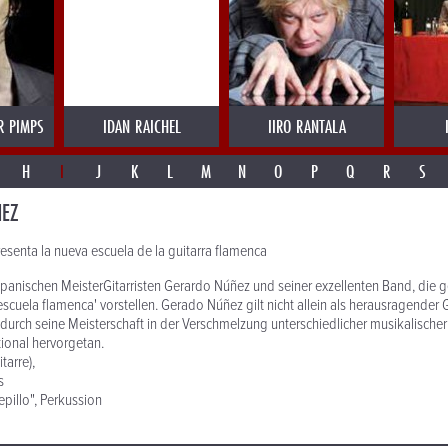
R PIMPS
IDAN RAICHEL
IIRO RANTALA
H
I
J
K
L
M
N
O
P
Q
R
S
EZ
senta la nueva escuela de la guitarra flamenca
panischen MeisterGitarristen Gerardo Núñez und seiner exzellenten Band, die 
scuela flamenca' vorstellen. Gerado Núñez gilt nicht allein als herausragender G
m durch seine Meisterschaft in der Verschmelzung unterschiedlicher musikalisch
ional hervorgetan.
tarre),
s
pillo", Perkussion