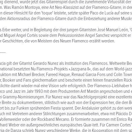
 dienend, wurde jetzt das Gitarrenspiel durch die zunehmende Virtuosität der 
. Was Ramón Montoya, eine Art Neo-Klassizist auf der Flamenco-Gitarre, in der
n dieser Hinsicht für den 'toque' leistete, setzte später Paco de Lucía auf seine 
te den Aktionsradius der Flamenco-Gitarre durch die Einbeziehung anderer Musiks
s Erbe weiter, und in Begleitung der drei jungen Gitarristen José Manuel León, 
nd Miguel Angel Cortés sowie dem Perkussionisten Angel Sanchez verspricht e
r Geschichten, die von Meistern des Neuen Flamenco erzählt werden.
-----
ia gilt der Gitarrist Gerardo Nunez als Institution des Flamencos. Weltweite Be
rnational besetzten Nu Flamenco-Projekts »Jazzpana II«, das auf dem World-jaz
duktion mit Michael Brecker, Fareed Haque, Renaud Garcia-Fons und Colin Tow
r, Booker und Fans gleichermaßen und bescherte einen feinen finanziellen Rück
klichte damit wieder mal eine Vision sehr erfolgreich. Der Flamenco-Liebhaber h
co und Jazz im Jahr 1993 mit dem Produzenten Arif Mardin angeschoben und er
wei Grammy-Nominierungen. Für Nunez war das Nachfolgeprojekt eine exzellente
e Breite zu dokumentieren, stilistisch wie auch von der Expression her, die den
ert bis zur Funken sprühenden Fiesta spannt. Der Andalusier gehört zu den we
uch mit Vertretern anderer Stilrichtungen zusammenarbeiten, etwa mit Plácido 
s Vollenweider oder der Rockband Mecano. Er formierte zusammen mit Enrico Ra
hard Weber ein außergewöhnliches europäisches Quar-tett. Für Carmen Cortes’
a de Danza schrieb Nunez verschiedene Werke, die in Kooperation mit dem s