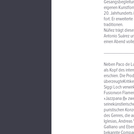
Gesangsbegleitung
eigenen Kunstform
20. Jahrhunderts i
fort. Er erweiter
traditionen.
Núñez trägt diese
Antonio Suárez u
einen Abend volle
-------------------------
Neben Paco de Luc
als Kopf des inte
erschien. Die Pro
überzeugteKritike
Siggi Loch verwir
Fusionvon Flamen
»Jazzpana (I)« z
seinekünstlerisch
puristischen Konz
des Genres, die a
Iglesias, Andrea
Galliano und Eber
bekannte Compani