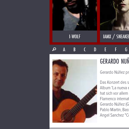
I-WOLF
IAMX / SNEAKE
A
B
C
D
E
F
G
GERARDO NUÑ
Gerardo Núñez pre
Das Konzert des s
Album 'La nueva e
hat sich vor alle
Flamenco internat
Gerardo Núñez (Gi
Pablo Martin, Bas
Angel Sanchez "Ce