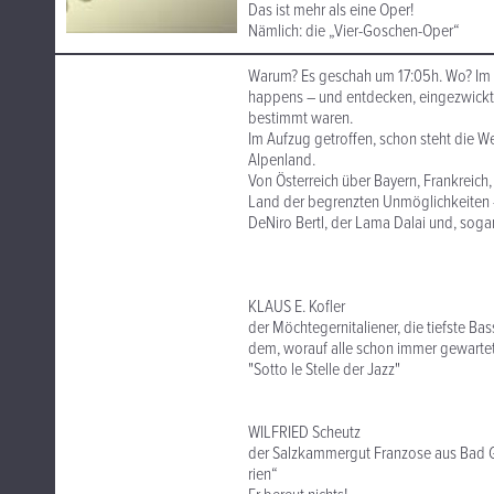
Das ist mehr als eine Oper!
Nämlich: die „Vier-Goschen-Oper“
Warum? Es geschah um 17:05h. Wo? Im An
happens – und entdecken, eingezwickte
bestimmt waren.
Im Aufzug getroffen, schon steht die 
Alpenland.
Von Österreich über Bayern, Frankreich,
Land der begrenzten Unmöglichkeiten – 
DeNiro Bertl, der Lama Dalai und, sogar 
KLAUS E. Kofler
der Möchtegernitaliener, die tiefste Ba
dem, worauf alle schon immer gewartet 
"Sotto le Stelle der Jazz"
WILFRIED Scheutz
der Salzkammergut Franzose aus Bad Goi
rien“