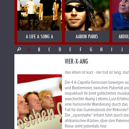
A LIFE A SONG A
AARON PARKS
ABDUL
A
B
C
D
E
F
G
H
I
J
VIER-X-ANG
das leben ist kurz - der tod ist lang: da
Die 4 A-Capella-Genossen bewegen sic
und Biedermeier, zwischen Pubertät und
respektvoll ihr breit gefächertes mus
waschechte 4xang Lebens-Lust-Erfahrun
eine humorvolle Wanderung durch das U
Fall für das Guinessbook der Rekorde?
Die „opernhafte“ Irrfahrt führt durch 
afrikanischen Küsten, über den Palerm
Reise steht jedenfalls fest: