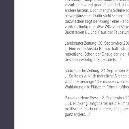
vorarbeitet – und gnadenlose Selbstiron
andere lästern. Doch manche Schrille so
hinwegtäuschen. Dafür steht schon ihr 
dazwischen liegt der 4xang“ eine Hand 
vordergründig der böse Witz vom Sägewe
Buchstaben I, L und Y aus der Taubstum
Landshuter Zeitung, 30. September 20
„...Eine echte Austria-Bombe hatte sic
mitreißend. Schon der Einzug der vier 
des altehrwürdigen Salzstadels. ...“
Süddeutsche Zeitung, 24. September 
„...Sollte es wirklich männliche Siren
Und ihre Gesänge? Die müssen wohl sch
Wahlabend alle Plätze im Römerhoftheate
Passauer Neue Presse, 8. September 2
„... Der ‚4xang' singt härter als die ‚Pr
politisch. Erfrischend andere, sehr gut
ganz anders. ...“