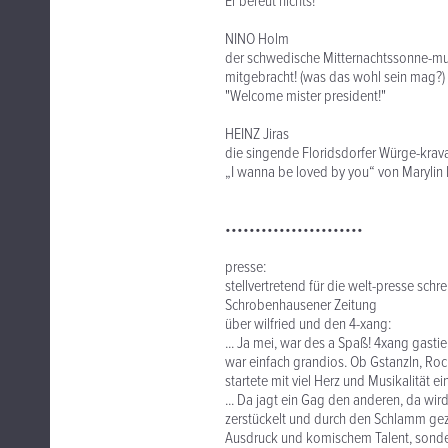
Er bereut nichts!
NINO Holm
der schwedische Mitternachtssonne-musi
mitgebracht! (was das wohl sein mag?)
"Welcome mister president!"
HEINZ Jiras
die singende Floridsdorfer Würge-krava
„I wanna be loved by you“ von Marylin
•••••••••••••••••••••••
presse:
stellvertretend für die welt-presse schre
Schrobenhausener Zeitung
über wilfried und den 4-xang:
... Ja mei, war des a Spaß! 4xang gasti
war einfach grandios. Ob Gstanzln, Roc
startete mit viel Herz und Musikalität e
... Da jagt ein Gag den anderen, da wi
zerstückelt und durch den Schlamm gezoge
Ausdruck und komischem Talent, sondern 