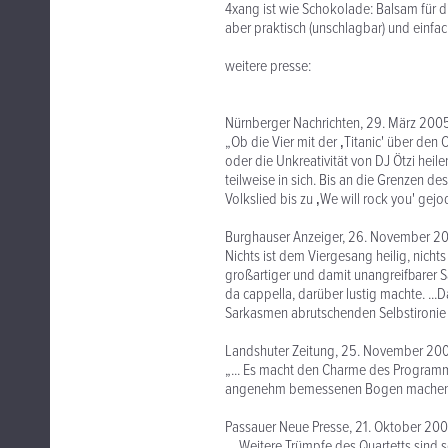
4xang ist wie Schokolade: Balsam für d
aber praktisch (unschlagbar) und einfac
weitere presse:
Nürnberger Nachrichten, 29. März 200
„Ob die Vier mit der ‚Titanic' über den
oder die Unkreativität von DJ Ötzi heil
teilweise in sich. Bis an die Grenzen
Volkslied bis zu ‚We will rock you' gej
Burghauser Anzeiger, 26. November 2
Nichts ist dem Viergesang heilig, nichts 
großartiger und damit unangreifbarer 
da cappella, darüber lustig machte. .
Sarkasmen abrutschenden Selbstironie
Landshuter Zeitung, 25. November 20
„... Es macht den Charme des Programm
angenehm bemessenen Bogen machen. Da
Passauer Neue Presse, 21. Oktober 20
„...Weitere Trümpfe des Quartetts sind 