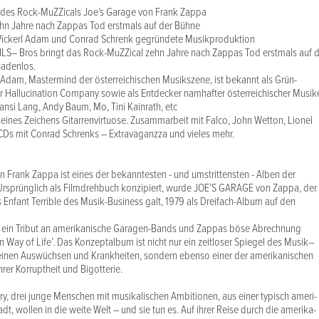
 des Rock-MuZZicals Joe’s Garage von Frank Zappa
n Jahre nach Zappas Tod erstmals auf der Bühne
ickerl Adam und Conrad Schrenk gegründete Musikproduktion
S– Bros bringt das Rock-MuZZical zehn Jahre nach Zappas Tod erstmals auf d
adenlos.
Adam, Mastermind der österreichischen Musikszene, ist bekannt als Grün-
 Hallucination Company sowie als Entdecker namhafter österreichischer Musik
ansi Lang, Andy Baum, Mo, Tini Kainrath, etc
eines Zeichens Gitarrenvirtuose. Zusammarbeit mit Falco, John Wetton, Lionel
i CDs mit Conrad Schrenks – Extravaganzza und vieles mehr.
Frank Zappa ist eines der bekanntesten - und umstrittensten - Alben der
Ursprünglich als Filmdrehbuch konzipiert, wurde JOE’S GARAGE von Zappa, der
s Enfant Terrible des Musik-Business galt, 1979 als Dreifach-Album auf den
 ein Tribut an amerikanische Garagen-Bands und Zappas böse Abrechnung
 Way of Life’. Das Konzeptalbum ist nicht nur ein zeitloser Spiegel des Musik–
 seinen Auswüchsen und Krankheiten, sondern ebenso einer der amerikanischen
ihrer Korruptheit und Bigotterie.
ry, drei junge Menschen mit musikalischen Ambitionen, aus einer typisch ameri-
dt, wollen in die weite Welt – und sie tun es. Auf ihrer Reise durch die amerika-