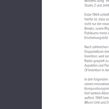
Mothers-Song "Hel
Studio Z und zieh
Ende 1964 schließ
hierfür ist, dass 
nicht nur der neu
Breaks, sowie Rhy
Publikums meist e
Erscheinungsbild
Nach zahlreichen 
Doppelalbum der 
Invention, weil s
Radio gespielt zu
Aspekten und Paro
Of Invention in d
In den folgenden 
seinen innovativ
Kompositionsprinz
fünf weitere Albe
auflöst. 1969 hei
(Moon Unit und Di