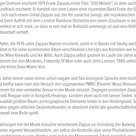
n Drehzeit erscheint 1971 Frank Zappas erster Film "200 Motels", zu dem auch
ndtrack erscheint. Er handelt von dem Leben einer tourenden Band Ende der 6
 sich nach einem Unfall Zappas auf, der ihn zunächst zwingt, alle musikalischen 
 wird beim Auftritt mit dem London Rainbow Orchestra von einem Zuschauer in 
rletzt er sich stark, so dass er erst mal im Rollstuhl unterwegs ist und eine Ke
auerhaft vertieft.
 Platte, die 1976 unter Zappas Namen erscheint, spielt er in Bands mit häufig we
ldet er für seine kommenden Alben verschiedene Line-Ups aus Künstlern wie b
te, Mike Keneally und Ike Willis. Auch Zappa selbst gastiert im Laufe der Jahre al
nderem bei den Monkees, Fraternity Of Man oder auch John Lennon. 1986 verkör
der Krimi-Serie Miami Vice.
er Jahre nimmt seine immer schon vulgäre und Sex-bezogene Sprache eine noch 
nd hierfür kann man den Versuch des sogenannten PMRC (Parents' Music Resourc
derem für eine verstärkte Zensur in der Musik einsetzt. Dagegen protestiert Zapp
nald Reagan oder in Kongreß-Hearings, sondern eben auch mit seinen Texten. 
ualität größten Raum, pornographische Elemente treten in den Vordergrund. S
elen gegen sittlichen Sauberkeitswahn, er attackiert damit alle gesellschaftlich
walt eine Rolle spielt.
fahrungen mit der Musik-Industrie veranlassen Zappa zur Gründung der Barkin
eines eigenen Versandhandels, um selbst die Kontrolle über seine Produktione