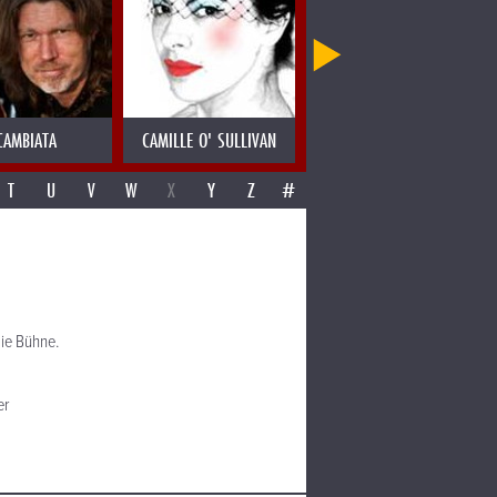
CAMBIATA
CAMILLE O' SULLIVAN
CANDY DULFER
T
U
V
W
X
Y
Z
#
ie Bühne.
er