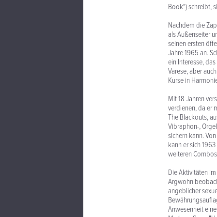
Book") schreibt, s
Nachdem die Zappa
als Außenseiter u
seinen ersten öffe
Jahre 1965 an. Sch
ein Interesse, das
Varese, aber auch
Kurse in Harmoni
Mit 18 Jahren ver
verdienen, da er 
The Blackouts, a
Vibraphon-, Orgel
sichern kann. Von
kann er sich 1963
weiteren Combos m
Die Aktivitäten i
Argwohn beobachte
angeblicher sexuel
Bewährungsauflage
Anwesenheit eine