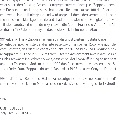
 unabhängig zu sein. Hierbei wird er bei der Management-Arbeit zunächst von se
dem ausufernden Bootleg-Geschäft entgegenzutreten, überspielt Zappa kurzerh
rz-Pressungen und bringt sie selbst heraus. Rein musikalisch tritt die Gitarre in
er weiter in den Hintergrund und wird abgelöst durch den vermehrten Einsatz 
 Kenntnissen in Musikgeschichte und -tradition, sowie seinen Fähigkeiten, in 
 zu finden, produziert er mit dem Synklavier die Alben "Francesco Zappa" und "Ja
tte erhält er 1987 den Grammy für das beste Rock-Instrumental-Album.
991 erkrankt Frank Zappa an einem spät diagnostizierten Prostata-Krebs.
Zeit erlebt er noch ein steigendes Interesse sowohl an seinen Rock- wie auch d
isches Schaffen, das bis zu diesem Zeitpunkt über 60 Studio- und Live-Alben, so
ank Zappa am 19. Februar 1992 mit dem Lifetime Achievement Award des Los A
 Krebs schwächt ihn jedoch so weit, dass er bei der Live-Aufführung seiner Ko
rankfurter Ensemble Modern im Jahr 1993 das Dirigentenpult verlassen muss. S
zert zu Ende. Frank Zappa stirbt am 4. Dezember 1993 in Laurel Canyon, Kaliforn
994 in die Down Beat Critics Hall of Fame aufgenommen. Seiner Familie hinterläs
ielfach unveröffentlichtem Material, dessen Exklusivrechte vertraglich bei Rykodis
hie:
 Out! RCD10501
lutely Free RCD10502