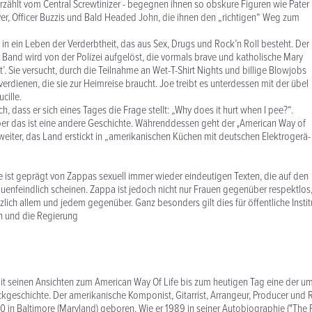
erzählt vom Central Screwtinizer - begegnen ihnen so obskure Figuren wie Pater
ver, Officer Buzzis und Bald Headed John, die ihnen den „richtigen“ Weg zum
t in ein Leben der Verderbtheit, das aus Sex, Drugs und Rock’n Roll besteht. Der
 Band wird von der Polizei aufgelöst, die vormals brave und katholische Mary
t’. Sie versucht, durch die Teilnahme an Wet-T-Shirt Nights und billige Blowjobs
verdienen, die sie zur Heimreise braucht. Joe treibt es unterdessen mit der übel
cille.
sch, dass er sich eines Tages die Frage stellt: „Why does it hurt when I pee?“.
...aber das ist eine andere Geschichte. Währenddessen geht der ‚American Way of
 weiter, das Land erstickt in „amerikanischen Küchen mit deutschen Elektrogerä-
“
re ist geprägt von Zappas sexuell immer wieder eindeutigen Texten, die auf den
frauenfeindlich scheinen. Zappa ist jedoch nicht nur Frauen gegenüber respektlos
lich allem und jedem gegenüber. Ganz besonders gilt dies für öffentliche Instit
en und die Regierung
it seinen Ansichten zum American Way Of Life bis zum heutigen Tag eine der um
ckgeschichte. Der amerikanische Komponist, Gitarrist, Arrangeur, Producer und
 in Baltimore (Maryland) geboren. Wie er 1989 in seiner Autobiographie ("The