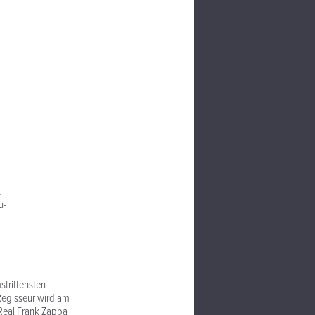
,
u-
strittensten
 Regisseur wird am
 Real Frank Zappa