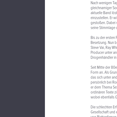
Nach wenigen Tage
gleichnamiger Sou
aktuelle Band löst
einzustellen. Er
gestoßen. Dabei ve
seine Stimmlage d
Bis zu der ersten
Besetzung. Nun bi
Steve Vai, Ray Whi
Producer unter a
Drogenhändler in 
Seit Mitte der 80
Form an. Als Gru
das sich unter an
persönlich bei Ro
er dem Thema Sex
ordinären Texte zi
wobei ebenfalls Ge
Die schlechten Er
Gesellschaft und 