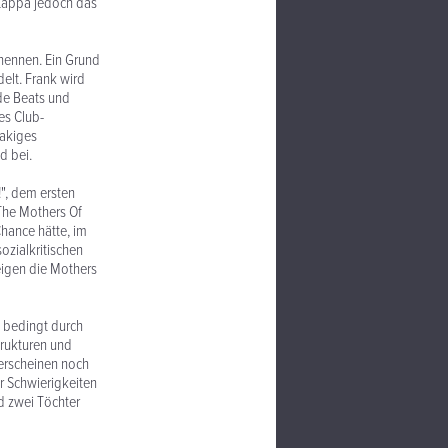
 Zappa jedoch das
enennen. Ein Grund
delt. Frank wird
nde Beats und
es Club-
eakiges
d bei.
", dem ersten
The Mothers Of
Chance hätte, im
ozialkritischen
eigen die Mothers
h bedingt durch
rukturen und
 erscheinen noch
r Schwierigkeiten
d zwei Töchter