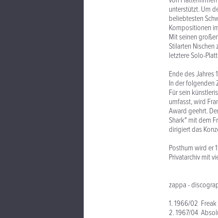
von Plattenfirmen
unterstützt. Um 
beliebtesten Schwa
Kompositionen imm
Mit seinen großen
Stilarten Nischen
letztere Solo-Pla
Ende des Jahres 1
In der folgenden 
Für sein künstler
umfasst, wird Fr
Award geehrt. Der
Shark" mit dem F
dirigiert das Kon
Posthum wird er 1
Privatarchiv mit v
zappa - discograp
1. 1966/02 Freak
2. 1967/04 Abso