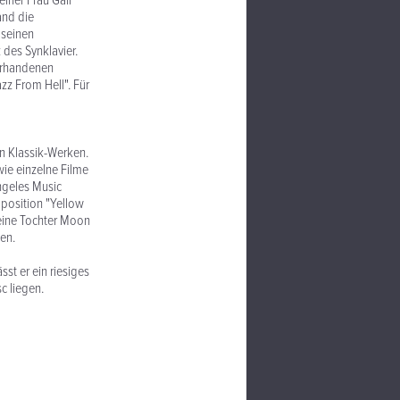
iner Frau Gail
and die
 seinen
des Synklavier.
vorhandenen
zz From Hell". Für
en Klassik-Werken.
wie einzelne Filme
ngeles Music
mposition "Yellow
eine Tochter Moon
ien.
st er ein riesiges
c liegen.