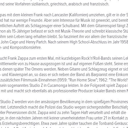
ind seine Vorfahren sizilianisch, griechisch, arabisch und französisch.
s mit dem kleinen Frank nach Lancaster (Kalifornien) umziehen, gilt er in der 
nd hat nur wenige Freunde. Aber sein Interesse für Musik ist geweckt, und bereit
ntlichen Auftritt als Schlagzeuger einer Schulband. Mit dem Gitarrenspiel fängt 
on als 15-Jähriger befasst er sich mit Musik-Theorie und schreibt klassische Stü
 ihm sein Leben lang erhalten bleibt. So fasziniert ihn vor allem der französisc
 John Cage und Henry Partch. Nach seinem High School-Abschluss im Jahr 1958 
e- und Kompositionslehre.
sucht Frank Zappa zum ersten Mal, mit kurzlebigen Rock'n'Roll-Bands seinen Le
mittlerweile von zu Hause ausgezogen ist und auf eigenen Füßen steht. Seine er
us denen später The Omens werden. Neben Gitarre und Schlagzeug eignet er sic
- und Klavierspiel an, so dass er sich neben der Band als Barpianist eine Eink
 zusätzlichen Filmmusik-Einnahmen (1959: "Run Home Slow"; 1962: "The World's
 sein sogenanntes Studio Z in Cucamonga leisten. In der Folgezeit spielt Zappa 
it und macht sich ebenfalls als professioneller Producer lokaler Bands einen
m Studio Z werden von der ansässigen Bevölkerung in dem spießigen Provinznes
t. Letztendlich macht die Polizei das Studio wegen sichergestellter Beischla
ler Perversionen dicht. Zappa wird zu zehn Tagen Haft verurteilt und erhält die
, in den nächsten Jahren mit keiner unverheirateten Frau unter 21 in Kontakt zu
s Erziehungsberechtigen. Etwa zwei Jahre später tauchen die Tonband-Geräusc