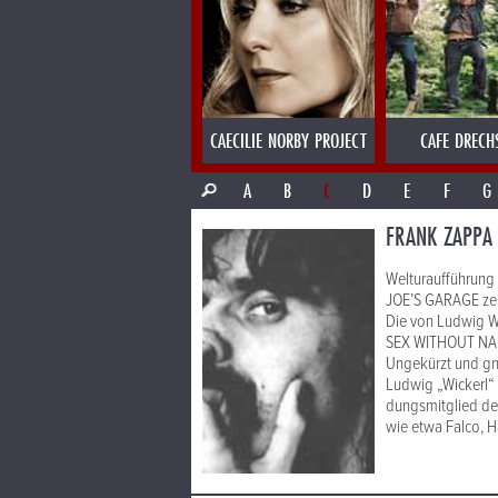
CAECILIE NORBY PROJECT
CAFE DRECH
A
B
C
D
E
F
G
FRANK ZAPPA 
Welturaufführung
JOE’S GARAGE zeh
Die von Ludwig W
SEX WITHOUT NAIL
Ungekürzt und gn
Ludwig „Wickerl“ 
dungsmitglied der
wie etwa Falco, H