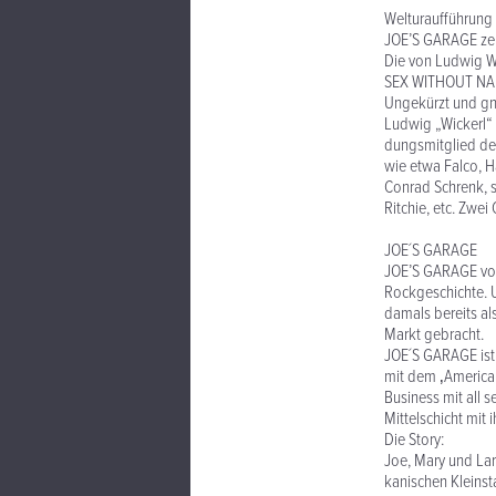
Welturaufführung
JOE’S GARAGE zeh
Die von Ludwig W
SEX WITHOUT NAIL
Ungekürzt und gn
Ludwig „Wickerl“ 
dungsmitglied der
wie etwa Falco, H
Conrad Schrenk, s
Ritchie, etc. Zwe
JOE´S GARAGE
JOE’S GARAGE von 
Rockgeschichte. 
damals bereits al
Markt gebracht.
JOE´S GARAGE ist
mit dem ‚American
Business mit all
Mittelschicht mit 
Die Story:
Joe, Mary und Lar
kanischen Kleinsta