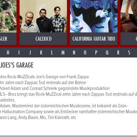
SLER
CALEXICO
CALIFORNIA GUITAR TRIO
H
I
J
K
L
M
N
O
P
Q
R
S
JOES'S GARAGE
 des Rock-MuZZicals Joe’s Garage von Frank Zappa
n Jahre nach Zappas Tod erstmals auf der Bühne
ickerl Adam und Conrad Schrenk gegründete Musikproduktion
S– Bros bringt das Rock-MuZZical zehn Jahre nach Zappas Tod erstmals auf d
adenlos.
Adam, Mastermind der österreichischen Musikszene, ist bekannt als Grün-
 Hallucination Company sowie als Entdecker namhafter österreichischer Musik
ansi Lang, Andy Baum, Mo, Tini Kainrath, etc