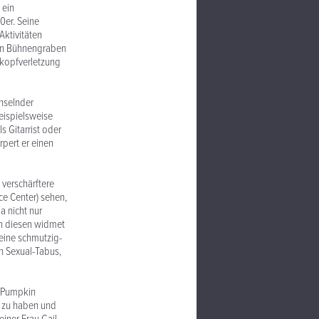
 ein
0er. Seine
Aktivitäten
den Bühnengraben
hlkopfverletzung
chselnder
eispielsweise
s Gitarrist oder
pert er einen
verschärftere
e Center) sehen,
a nicht nur
In diesen widmet
eine schmutzig-
en Sexual-Tabus,
g Pumpkin
n zu haben und