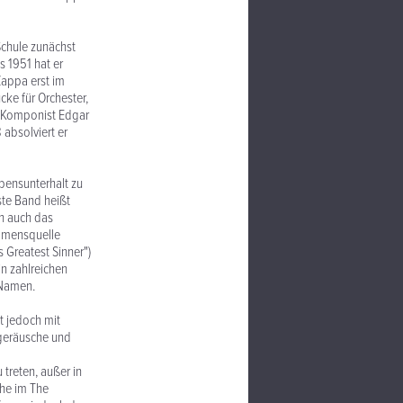
Schule zunächst
s 1951 hat er
Zappa erst im
cke für Orchester,
he Komponist Edgar
absolviert er
bensunterhalt zu
ste Band heißt
h auch das
ommensquelle
 Greatest Sinner")
in zahlreichen
 Namen.
t jedoch mit
fgeräusche und
 treten, außer in
he im The