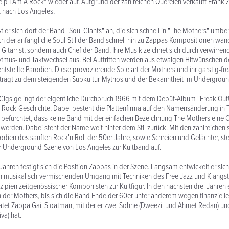
p I Am A Rock" wieder auf. Aufgrund der zahlreichen Querelen verkauft Frank
t nach Los Angeles.
t er sich dort der Band "Soul Giants" an, die sich schnell in "The Mothers" umb
sich der anfängliche Soul-Stil der Band schnell hin zu Zappas Kompositionen wan
e Gitarrist, sondern auch Chef der Band. Ihre Musik zeichnet sich durch verwirre
tmus- und Taktwechsel aus. Bei Auftritten werden aus etwaigen Hitwünschen d
ntstellte Parodien. Diese provozierende Spielart der Mothers und ihr garstig-fr
 trägt zu dem steigenden Subkultur-Mythos und der Bekanntheit im Undergroun
Gigs gelingt der eigentliche Durchbruch 1966 mit dem Debüt-Album "Freak Out!
Rock-Geschichte. Dabei besteht die Plattenfirma auf den Namensänderung in 
ie befürchtet, dass keine Band mit der einfachen Bezeichnung The Mothers eine 
 werden. Dabei steht der Name weit hinter dem Stil zurück. Mit den zahlreichen s
dien des sanften Rock'n'Roll der 50er Jahre, sowie Schreien und Gelächter, st
er Underground-Szene von Los Angeles zur Kultband auf.
Jahren festigt sich die Position Zappas in der Szene. Langsam entwickelt er sic
en musikalisch-vermischenden Umgang mit Techniken des Free Jazz und Klangst
ipien zeitgenössischer Komponisten zur Kultfigur. In den nächsten drei Jahren
n der Mothers, bis sich die Band Ende der 60er unter anderem wegen finanzielle
ratet Zappa Gail Sloatman, mit der er zwei Söhne (Dweezil und Ahmet Redan) un
va) hat.