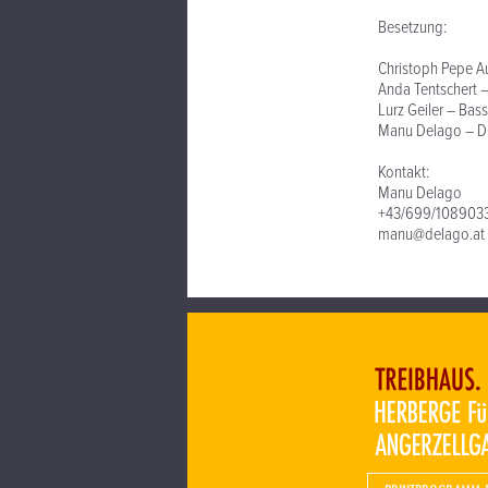
Besetzung:
Christoph Pepe Au
Anda Tentschert 
Lurz Geiler – Bass
Manu Delago – D
Kontakt:
Manu Delago
+43/699/108903
manu@delago.at