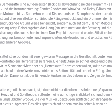
n Damensattel sind auf den ersten Blick das abwechslungsreiche Programm - al
i - und die Instrumentierung: Fender Rhodes mit WhaWha und Delay, E-Bass mit
n Motown- bis zu SpaceHouse- und Discosounds, ein Saxophonist, der auch de
bst und diversen Effekten sphärischste Klänge entlockt, und ein Drummer, der nic
eeindruckende Art und Weise beherrscht, sondern auch auf dem „Hang“ Melod
eeling zeigt. Dabei ergeben das Hang (ein Instrument aus der Schweiz) und die 
 Mischung, die auch schon in einem Duo-Projekt ausprobiert wurde. Stilistisch b
chung aus komponierten und improvisierten, elektronischen und akustischen Kl
und anderen Grooves.
tel ist verbunden mit einer gewissen Message an die Gesellschaft. Jeder kenn
omfortablem Herrensattel zu fahren. Die heutzutage so schnelllebige und gefü
 wir im Sinne einer Metapher als „Herrensattel“ bezeichnen wollen, sollte sich 
 auch auf andere Werte konzentrieren als Rationalität und schnellen Erfolg. Umsa
auf den Damensattel, der für Freude, Auskosten des Lebens und Zeigen der Emot
tel eigentlich ausmacht, ist jedoch nicht nur die oben beschriebene „Verpackun
Herzblut und Spielfreude, außerdem eine aufrichtige Ehrlichkeit sich und dem
 unglaublicher Groove. Die vier Musiker überzeugen sichtlich durch ihre Spielf
kt nichts aufgesetzt. Das alles spielt sich auf hohem musikalischen Niveau ab.