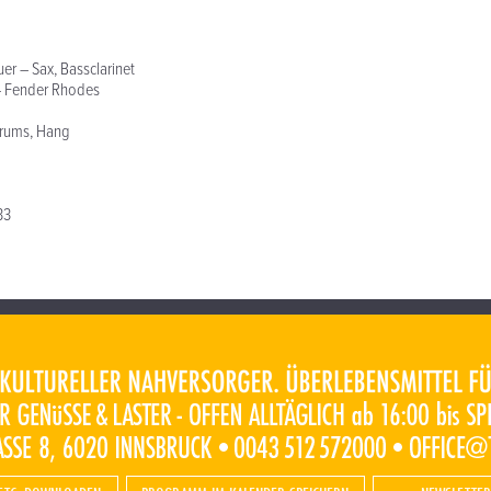
er – Sax, Bassclarinet
– Fender Rhodes
rums, Hang
33