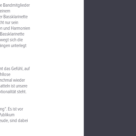
le Bandmitglieder
 einem
r Bassklarinette
ht nur sein
ien und Harmonien
Bassklarinette
ewegt sich die
ängen unterlegt
t das Gefühl, auf
hllose
manchmal wieder
tteln ist unsere
ionalität steht.
g“. Es ist vor
 Publikum
reude, sind dabei