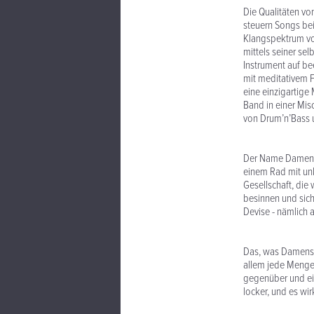
Die Qualitäten vo
steuern Songs be
Klangspektrum vo
mittels seiner sel
Instrument auf b
mit meditativem F
eine einzigartige
Band in einer Mis
von Drum’n’Bass 
Der Name Damensat
einem Rad mit unk
Gesellschaft, die
besinnen und sich
Devise - nämlich 
Das, was Damensat
allem jede Menge 
gegenüber und ein
locker, und es wir