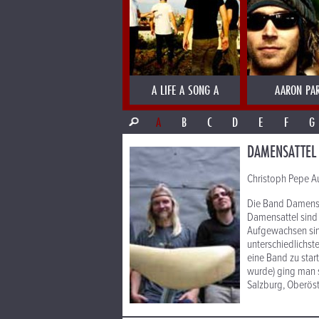
A LIFE A SONG A
AARON PA
A
B
C
D
E
F
G
DAMENSATTEL
Christoph Pepe A
Die Band Damensat
Damensattel sind v
Aufgewachsen sind
unterschiedlichst
eine Band zu sta
wurde) ging man s
Salzburg, Oberöste