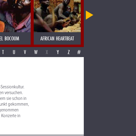
EL BOCOUM
AFRICAN HEARTBEAT
AJAS SOULGROUP
T
U
V
W
X
Y
Z
#
Sessionkultur.
len versuchen.
em sie schon in
itpunkt gekommen,
aufgenommen
 Konzerte in