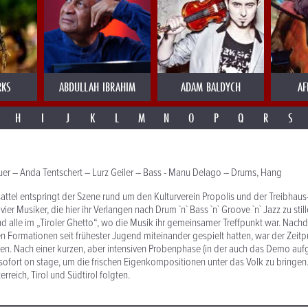
RKS
ABDULLAH IBRAHIM
ADAM BALDYCH
AF
H
I
J
K
L
M
N
O
P
Q
R
S
uer – Anda Tentschert – Lurz Geiler – Bass - Manu Delago – Drums, Hang
tel entspringt der Szene rund um den Kulturverein Propolis und der Treibhaus-
ier Musiker, die hier ihr Verlangen nach Drum `n` Bass `n` Groove `n` Jazz zu stil
 alle im „Tiroler Ghetto“, wo die Musik ihr gemeinsamer Treffpunkt war. Nachd
en Formationen seit frühester Jugend miteinander gespielt hatten, war der Ze
rten. Nach einer kurzen, aber intensiven Probenphase (in der auch das Demo 
ofort on stage, um die frischen Eigenkompositionen unter das Volk zu bringen.
rreich, Tirol und Südtirol folgten.