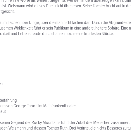
rn, führen sie Worte als Waffen. Sieger ist, wer den andern überzeugen kann, da
n ist. Weismann wird dieses Duell nicht überleben. Seine Tochter bricht auf in d
gesicht.
 zum Lachen über Dinge, über die man nicht lachen darf. Durch die Abgründe d
usamen Wirklichkeit führt er sein Publikum in eine andere, heitere Sphäre. Eine 
chkeit und Lebensfreude durchstrahlen noch seine krudesten Stücke.
en
terfahrung
tern von George Tabori im Mainfrankentheater
haut
assenen Gegend der Rocky Mountains führt der Zufall drei Menschen zusammen:
uden Weismann und dessen Tochter Ruth. Drei Verirrte, die nichts Besseres zu tu