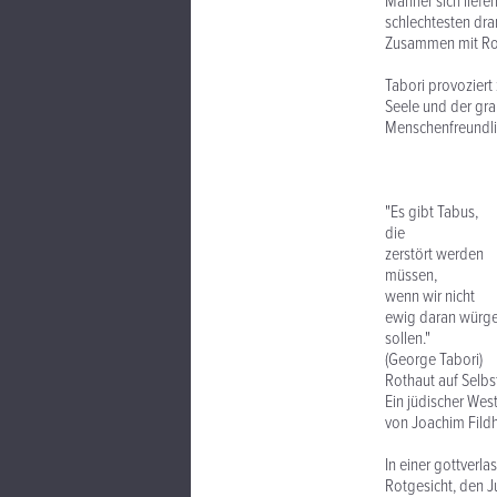
Männer sich liefe
schlechtesten dra
Zusammen mit Rot
Tabori provoziert
Seele und der gra
Menschenfreundli
"Es gibt Tabus,
die
zerstört werden
müssen,
wenn wir nicht
ewig daran würg
sollen."
(George Tabori)
Rothaut auf Selbs
Ein jüdischer Wes
von Joachim Fild
In einer gottverl
Rotgesicht, den J