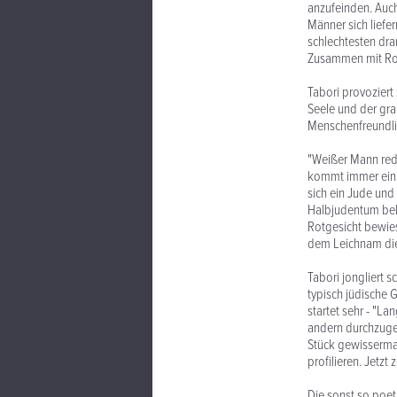
anzufeinden. Auch
Männer sich liefe
schlechtesten dra
Zusammen mit Rot
Tabori provoziert
Seele und der gra
Menschenfreundli
"Weißer Mann rede
kommt immer ein F
sich ein Jude und
Halbjudentum beke
Rotgesicht bewies
dem Leichnam di
Tabori jongliert 
typisch jüdische 
startet sehr - "L
andern durchzuges
Stück gewissermaß
profilieren. Jetzt
Die sonst so poet