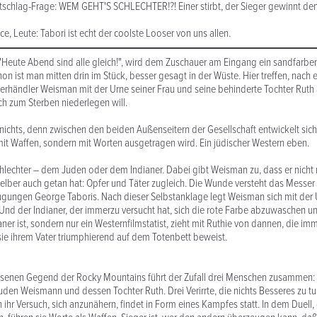
tschlag-Frage: WEM GEHT'S SCHLECHTER!?! Einer stirbt, der Sieger gewinnt de
e, Leute: Tabori ist echt der coolste Looser von uns allen.
"Heute Abend sind alle gleich!", wird dem Zuschauer am Eingang ein sandfarb
hon ist man mitten drin im Stück, besser gesagt in der Wüste. Hier treffen, nach
derhändler Weisman mit der Urne seiner Frau und seine behinderte Tochter Ruth 
ich zum Sterben niederlegen will.
nichts, denn zwischen den beiden Außenseitern der Gesellschaft entwickelt sich
mit Waffen, sondern mit Worten ausgetragen wird. Ein jüdischer Western eben.
lechter – dem Juden oder dem Indianer. Dabei gibt Weisman zu, dass er nicht
selber auch getan hat: Opfer und Täter zugleich. Die Wunde versteht das Messer 
gungen George Taboris. Nach dieser Selbstanklage legt Weisman sich mit der 
 Und der Indianer, der immerzu versucht hat, sich die rote Farbe abzuwaschen und
ianer ist, sondern nur ein Westernfilmstatist, zieht mit Ruthie von dannen, die im
sie ihrem Vater triumphierend auf dem Totenbett beweist.
assenen Gegend der Rocky Mountains führt der Zufall drei Menschen zusammen:
uden Weismann und dessen Tochter Ruth. Drei Verirrte, die nichts Besseres zu tu
 ihr Versuch, sich anzunähern, findet in Form eines Kampfes statt. In dem Duell,