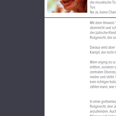
die moralische To
Tov.
Na Ja, keine Chanc
Mit dem Hinweis 
überreicht und sc
der jüdische Klei
Rotgesicht, der s
Daraus wird aber 
Kampf, der nicht 
Wem erging es sch
erlitten, sondern 
zentralen Überzeu
nieder und stirbt.
kein richtiger Ind
zählen kann, wie 
In einer gottverl
Rotgesicht, den J
anzufeinden. Auch