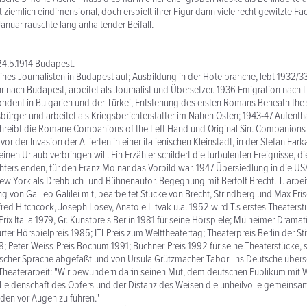
 ziemlich eindimensional, doch erspielt ihrer Figur dann viele recht gewitzte Fac
anuar rauschte lang anhaltender Beifall.
24.5.1914 Budapest.
ines Journalisten in Budapest auf; Ausbildung in der Hotelbranche, lebt 1932/33
 nach Budapest, arbeitet als Journalist und Übersetzer. 1936 Emigration nach
dent in Bulgarien und der Türkei, Entstehung des ersten Romans Beneath the 
tsbürger und arbeitet als Kriegsberichterstatter im Nahen Osten; 1943-47 Aufenth
chreibt die Romane Companions of the Left Hand und Original Sin. Companions 
vor der Invasion der Allierten in einer italienischen Kleinstadt, in der Stefan Fark
inen Urlaub verbringen will. Ein Erzähler schildert die turbulenten Ereignisse, 
ers enden, für den Franz Molnar das Vorbild war. 1947 Übersiedlung in die USA,
 York als Drehbuch- und Bühnenautor. Begegnung mit Bertolt Brecht. T. arbeit
g von Galileo Galilei mit, bearbeitet Stücke von Brecht, Strindberg und Max Fris
fred Hitchcock, Joseph Losey, Anatole Litvak u.a. 1952 wird T.s erstes Theaterst
ix Italia 1979, Gr. Kunstpreis Berlin 1981 für seine Hörspiele; Mülheimer Dramat
ter Hörspielpreis 1985; ITI-Preis zum Welttheatertag; Theaterpreis Berlin der St
 Peter-Weiss-Preis Bochum 1991; Büchner-Preis 1992 für seine Theaterstücke, 
lischer Sprache abgefaßt und von Ursula Grützmacher-Tabori ins Deutsche über
Theaterarbeit: "Wir bewundern darin seinen Mut, dem deutschen Publikum mit W
Leidenschaft des Opfers und der Distanz des Weisen die unheilvolle gemeinsa
den vor Augen zu führen."