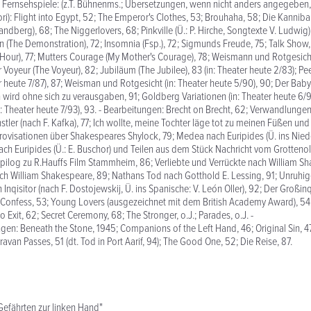
Fernsehspiele: (z.T. Bühnenms.; Übersetzungen, wenn nicht anders angegeben,
i): Flight into Egypt, 52; The Emperor's Clothes, 53; Brouhaha, 58; Die Kanniba
Sandberg), 68; The Niggerlovers, 68; Pinkville (Ü.: P. Hirche, Songtexte V. Ludwig)
 (The Demonstration), 72; Insomnia (Fsp.), 72; Sigmunds Freude, 75; Talk Show,
Hour), 77; Mutters Courage (My Mother's Courage), 78; Weismann und Rotgesicht
er Voyeur (The Voyeur), 82; Jubiläum (The Jubilee), 83 (in: Theater heute 2/83); 
r heute 7/87), 87; Weisman und Rotgesicht (in: Theater heute 5/90), 90; Der Bab
 wird ohne sich zu verausgaben, 91; Goldberg Variationen (in: Theater heute 6/9
n: Theater heute 7/93), 93. - Bearbeitungen: Brecht on Brecht, 62; Verwandlungen
tler (nach F. Kafka), 77; Ich wollte, meine Tochter läge tot zu meinen Füßen un
rovisationen über Shakespeares Shylock, 79; Medea nach Euripides (Ü. ins Niede
nach Euripides (Ü.: E. Buschor) und Teilen aus dem Stück Nachricht vom Grotteno
ilog zu R.Hauffs Film Stammheim, 86; Verliebte und Verrückte nach William Sh
ch William Shakespeare, 89; Nathans Tod nach Gotthold E. Lessing, 91; Unruhig
 Inqisitor (nach F. Dostojewskij, Ü. ins Spanische: V. León Oller), 92; Der Großinqu
 Confess, 53; Young Lovers (ausgezeichnet mit dem British Academy Award), 54;
o Exit, 62; Secret Ceremony, 68; The Stronger, o.J.; Parades, o.J. -
en: Beneath the Stone, 1945; Companions of the Left Hand, 46; Original Sin, 47 
avan Passes, 51 (dt. Tod in Port Aarif, 94); The Good One, 52; Die Reise, 87.
Gefährten zur linken Hand"