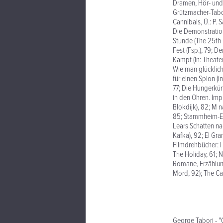
Dramen, Hör- und 
Grützmacher-Tabor
Cannibals, Ü.: P. 
Die Demonstration
Stunde (The 25th 
Fest (Fsp.), 79; D
Kampf (in: Theate
Wie man glücklich
für einen Spion (i
77; Die Hungerküns
in den Ohren. Imp
Blokdijk), 82; M 
85; Stammheim-Ep
Lears Schatten na
Kafka), 92; El Gran
Filmdrehbücher: I
The Holiday, 61; N
Romane, Erzählung
Mord, 92); The Car
George Tabori - "