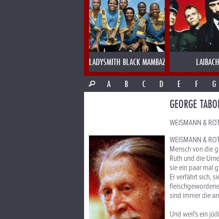
LADYSMITH BLACK MAMBAZO
LAIBACH
A
B
C
D
E
F
G
GEORGE TABO
WEISMANN & ROTG
WEISMANN & ROTGE
Mensch von die ga
Ruth und die Urne
sie ein paar mal g
Er verfährt sich, 
fleischgewordene
sind immer die a
Und weil's ein jü