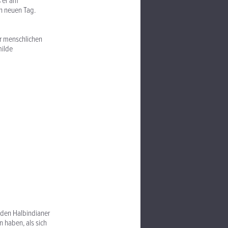
ß er am
en neuen Tag.
er menschlichen
milde
 den Halbindianer
n haben, als sich