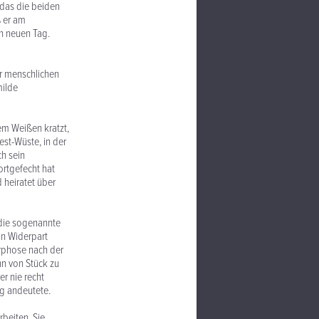
 das die beiden
ß er am
en neuen Tag.
er menschlichen
milde
em Weißen kratzt,
est-Wüste, in der
ch sein
ortgefecht hat
 heiratet über
 die sogenannte
in Widerpart
orphose nach der
nn von Stück zu
r nie recht
tig andeutete.
beiten. Sie