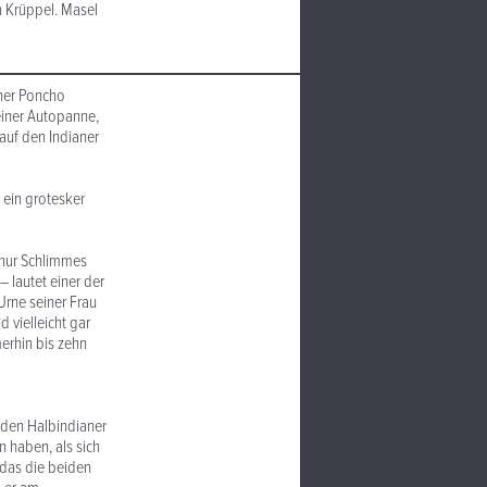
n Krüppel. Masel
ener Poncho
 einer Autopanne,
auf den Indianer
 ein grotesker
 nur Schlimmes
– lautet einer der
Urne seiner Frau
 vielleicht gar
merhin bis zehn
 den Halbindianer
n haben, als sich
 das die beiden