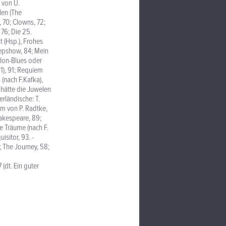
 von U.
len (The
, 70; Clowns, 72;
 76; Die 25.
 (Hsp.), Frohes
Peepshow, 84; Mein
ylon-Blues oder
1), 91; Requiem
 (nach F.Kafka),
d hätte die Juwelen
rländische: T.
lm von P. Radtke,
akespeare, 89;
e Träume (nach F.
isitor, 93. -
 The Journey, 58;
(dt. Ein guter