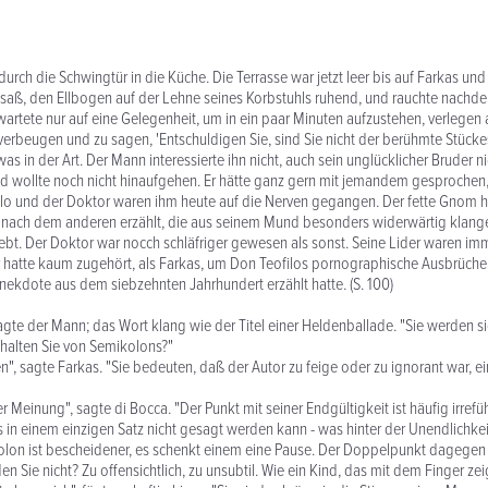
rch die Schwingtür in die Küche. Die Terrasse war jetzt leer bis auf Farkas un
saß, den Ellbogen auf der Lehne seines Korbstuhls ruhend, und rauchte nachde
wartete nur auf eine Gelegenheit, um in ein paar Minuten aufzustehen, verlegen 
erbeugen und zu sagen, 'Entschuldigen Sie, sind Sie nicht der berühmte Stücke
was in der Art. Der Mann interessierte ihn nicht, auch sein unglücklicher Bruder ni
nd wollte noch nicht hinaufgehen. Er hätte ganz gern mit jemandem gesprochen
lo und der Doktor waren ihm heute auf die Nerven gegangen. Der fette Gnom h
nach dem anderen erzählt, die aus seinem Mund besonders widerwärtig klangen,
rlebt. Der Doktor war nocch schläfriger gewesen als sonst. Seine Lider waren im
er hatte kaum zugehört, als Farkas, um Don Teofilos pornographische Ausbrüch
Anekdote aus dem siebzehnten Jahrhundert erzählt hatte. (S. 100)
sagte der Mann; das Wort klang wie der Titel einer Heldenballade. "Sie werden 
alten Sie von Semikolons?"
en", sagte Farkas. "Sie bedeuten, daß der Autor zu feige oder zu ignorant war, e
r Meinung", sagte di Bocca. "Der Punkt mit seiner Endgültigkeit ist häufig irref
as in einem einzigen Satz nicht gesagt werden kann - was hinter der Unendlichke
olon ist bescheidener, es schenkt einem eine Pause. Der Doppelpunkt dagegen 
nden Sie nicht? Zu offensichtlich, zu unsubtil. Wie ein Kind, das mit dem Finger zei