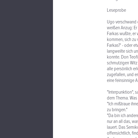
Leseprobe
Ugo verschwand du
weißen Anzug: Er 
Farkas wußte, er 
kommen, sich zu v
Farkas?' - oder et
langweilte sich u
konnte. Don Teofi
schmutzigen Witz 
alle persönlich e
zugefallen, und 
eine feinsinnige 
"Interpunktion", 
dem Thema. Was h
"Ich mißtraue ihn
zu bringen."
"Da bin ich andere
nur an all das, w
lauert. Das Semik
offensichtlich, fi