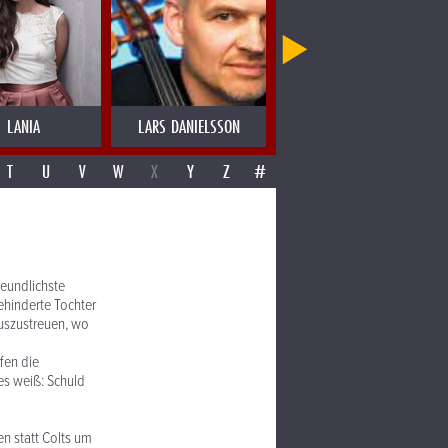
LANIA
LARS DANIELSSON
LAS MIGAS
T
U
V
W
X
Y
Z
#
eundlichste
ehinderte Tochter
auszustreuen, wo
fen die
es weiß: Schuld
en statt Colts um