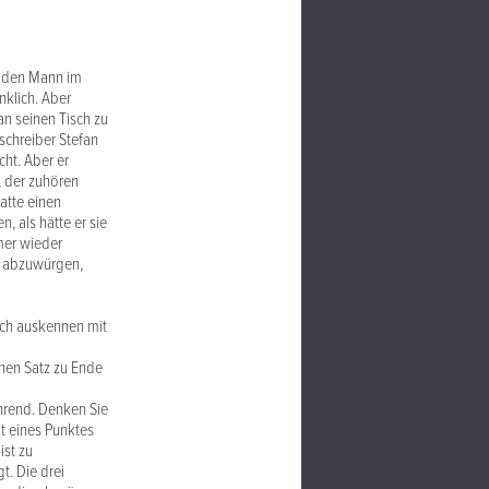
d den Mann im
nklich. Aber
an seinen Tisch zu
schreiber Stefan
cht. Aber er
, der zuhören
atte einen
 als hätte er sie
mer wieder
e abzuwürgen,
sich auskennen mit
inen Satz zu Ende
ührend. Denken Sie
it eines Punktes
ist zu
gt. Die drei