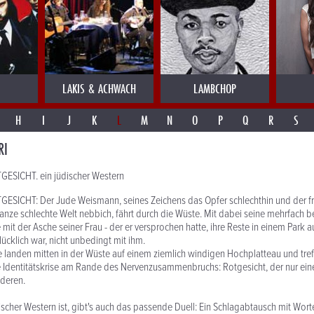
LAKIS & ACHWACH
LAMBCHOP
H
I
J
K
L
M
N
O
P
Q
R
S
RI
ESICHT. ein jüdischer Western
SICHT: Der Jude Weismann, seines Zeichens das Opfer schlechthin und der fr
nze schlechte Welt nebbich, fährt durch die Wüste. Mit dabei seine mehrfach b
 mit der Asche seiner Frau - der er versprochen hatte, ihre Reste in einem Park 
lücklich war, nicht unbedingt mit ihm.
sie landen mitten in der Wüste auf einem ziemlich windigen Hochplatteau und tref
 Identitätskrise am Rande des Nervenzusammenbruchs: Rotgesicht, der nur ein
nderen.
discher Western ist, gibt's auch das passende Duell: Ein Schlagabtausch mit Wort