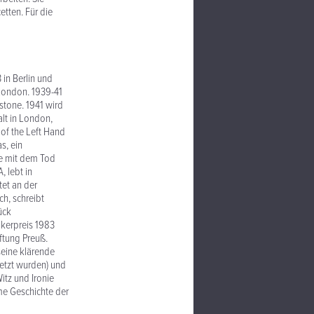
etten. Für die
 in Berlin und
 London. 1939-41
stone. 1941 wird
alt in London,
of the Left Hand
as, ein
die mit dem Tod
 lebt in
et an der
ch, schreibt
ück
ikerpreis 1983
iftung Preuß.
seine klärende
setzt wurden) und
itz und Ironie
me Geschichte der