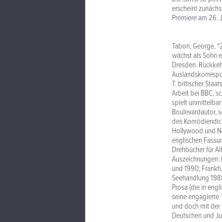
erscheint zunächst
Premiere am 26. J
Tabori, George, *
wächst als Sohn e
Dresden. Rückkehr
Auslandskorrespon
T. britischer Staa
Arbeit bei BBC, s
spielt unmittelbar 
Boulevardautor, se
des Komödiendicht
Hollywood und New
englischen Fassun
Drehbücher für Al
Auszeichnungen: Pr
und 1990; Frankfur
Seehandlung 1988;
Prosa (die in eng
seine engagierte 
und doch mit der 
Deutschen und Ju