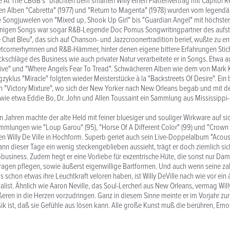
 At The CBGB´s" brachten dem smarten Willy einen Plattenvertrag mit Capitol R
en Alben "Cabretta" (1977) und "Return to Magenta" (1978) wurden vom legendä
die Songjuwelen von "Mixed up, Shook Up Girl" bis "Guardian Angel" mit höchste
 einigen Songs war sogar R&B-Legende Doc Pomus Songwritingpartner des auf
 Chat Bleu", das sich auf Chanson- und Jazzcroonertradition berief, wußte zu e
etcornerhymnen und R&B-Hämmer, hinter denen eigene bittere Erfahrungen Sti
ckschläge des Business wie auch privater Natur verarbeitete er in Songs. Etwa 
 Live" und "Where Angels Fear To Tread". Schwächeren Alben wie dem von Mark 
zyklus "Miracle" folgten wieder Meisterstücke à la "Backstreets Of Desire". Ei
h "Victory Mixture", wo sich der New Yorker nach New Orleans begab und mit d
wie etwa Eddie Bo, Dr. John und Allen Toussaint ein Sammlung aus Mississippi-
en Jahren machte der alte Held mit feiner bluesiger und souliger Wirkware auf s
lungen wie "Loup Garou" (95), "Horse Of A Different Color" (99) und "Crown 
n Willy De Ville in Hochform. Superb geriet auch sein Live-Doppelalbum "Acoustic
n dieser Tage ein wenig steckengeblieben aussieht, trägt er doch ziemlich sic
usiness. Zudem hegt er eine Vorliebe für exzentrische Hüte, die sonst nur Dam
ragen pflegen, sowie äußerst eigenwillige Bartformen. Und auch wenn seine zah
 schon etwas ihre Leuchtkraft veloren haben, ist Willy DeVille nach wie vor ein 
alist. Ähnlich wie Aaron Neville, das Soul-Lercherl aus New Orleans, vermag Willy
eren in die Herzen vorzudringen. Ganz in diesem Sinne meinte er im Vorjahr zur
ik ist, daß sie Gefühle aus lösen kann. Alle große Kunst muß die berühren, Emoti