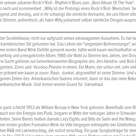
it seinem urbanen Rock‘n‘Roll - Rhythm‘n‘Blues zum „Best Album Of The Year“
ts nach und kommentiert: „Willy ist der Prototyp eines Rock‘n‘Roll- Menschen. Se
egend und dreckig, und in ihr schwingt die sinnliche Anmache, die uns Hörer zitter
ne Stimme, authentisch, als habe Willy justament selber sämtliche Drogen ausprob
er der Sonderklasse, nicht nur aufgrund seines extravaganten Aussehens. Es hat l
 künstlerischen Stil gefunden hat. Das Leben der "singenden Bohnenstange", wi
ner ersten Band Mink DeVille genannt wurde, hätte wohl kaum wechselhafter v
serfolg und preisgekrönte Alben, 1980 die Wahl zu Stimme des Jahres, der Dro
ene Sucht gehören zur bemerkenswerten Biographie des Jimi Hendrix- und Bob
 Urgestein, Zorro und Voodoo-Priester in einem. Ein Mann, der schon viel, sehr v
 er präsent wie kaum je zuvor: Rauh, dunkel, abgrundtief ist seine Stimme. Und
genen Zeiten des Amerikanischen Südens intoniert, dann ist das das reine Bek
merikanischer Musik. Und immer wieder Grund für Gänsehaut.
de ganz schlicht 1953 als William Borsay in New York geboren. Beeinflußt vo
r auch von der Energie des Punk, begann er Mitte der siebziger Jahre in Schwul
reten. Seine Bands hießen damals Lazy Eights und Billy de Sade and the Marqu
seiner ersten großen Formation Mink de Ville hingegen entriegelte der Ghettottr
chen R&B mit Latineinschlag, der sofort einschlug. Ein paar Songbeiträge für de