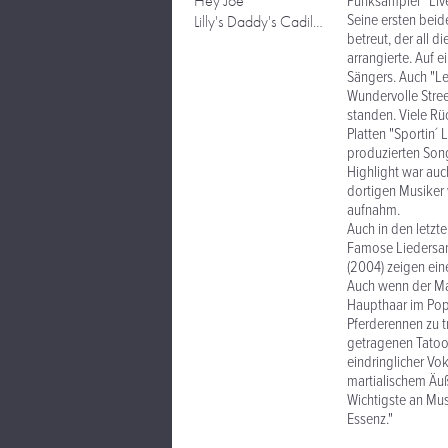
Hey Joe
Punksampler "Live
Seine ersten beid
Lilly's Daddy's Cadillac
betreut, der all 
arrangierte. Auf
Sängers. Auch "Le
Wundervolle Stre
standen. Viele Rü
Platten "Sportin´
produzierten Song
Highlight war auc
dortigen Musiker 
aufnahm.
Auch in den letzt
Famose Liedersamm
(2004) zeigen eine
Auch wenn der Man
Haupthaar im Popb
Pferderennen zu t
getragenen Tatoos
eindringlicher Vok
martialischem Äuß
Wichtigste an Mus
Essenz."