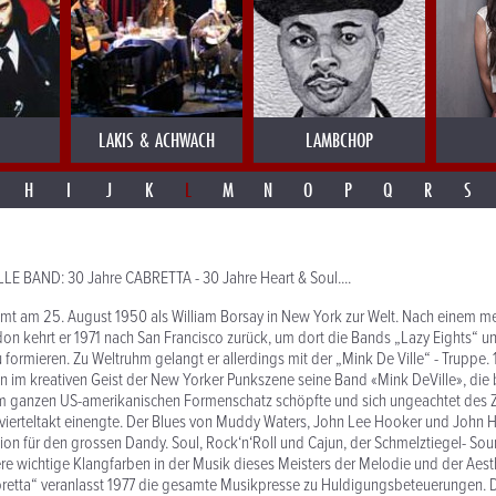
LAKIS & ACHWACH
LAMBCHOP
H
I
J
K
L
M
N
O
P
Q
R
S
LE BAND: 30 Jahre CABRETTA - 30 Jahre Heart & Soul....
mmt am 25. August 1950 als William Borsay in New York zur Welt. Nach einem m
don kehrt er 1971 nach San Francisco zurück, um dort die Bands „Lazy Eights“ u
 formieren. Zu Weltruhm gelangt er allerdings mit der „Mink De Ville“ - Truppe.
ten im kreativen Geist der New Yorker Punkszene seine Band «Mink DeVille», die b
 ganzen US-amerikanischen Formenschatz schöpfte und sich ungeachtet des Zei
rvierteltakt einengte. Der Blues von Muddy Waters, John Lee Hooker und John
ation für den grossen Dandy. Soul, Rock‘n‘Roll und Cajun, der Schmelztiegel- S
re wichtige Klangfarben in der Musik dieses Meisters der Melodie und der Aesth
etta“ veranlasst 1977 die gesamte Musikpresse zu Huldigungsbeteuerungen. D