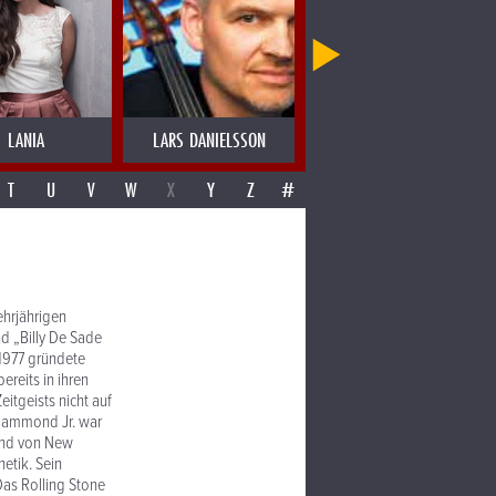
LANIA
LARS DANIELSSON
LAS MIGAS
T
U
V
W
X
Y
Z
#
ehrjährigen
nd „Billy De Sade
 1977 gründete
ereits in ihren
tgeists nicht auf
 Hammond Jr. war
ound von New
etik. Sein
as Rolling Stone