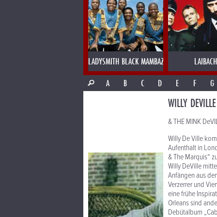
LADYSMITH BLACK MAMBAZO
LAIBACH
A
B
C
D
E
F
G
WILLY DEVILLE
& THE MINK DeVIL
Willy De Ville ko
Aufenthalt in Lon
& The Marquis“ zu
Willy DeVille mit
Anfängen aus dem
Verzerrer und Vie
eine frühe Inspir
Orleans sind ande
Debütalbum „Cabr