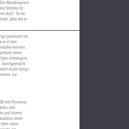
. Der Musikexpress
ine Stimme ist
n lässt“. So ist
iert, über die er
ange gedauert, bis
e er in den
erlaufen können.
gentod seiner
 Dylan-Anhängers.
iel durchgemacht
 wenn er,die Songs
enntnis zur
m R&B und Doowop
enbars und
is und tönten
oubadour einen
n eher rüden