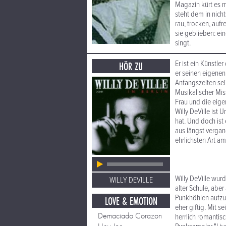
Magazin kürt es m
steht dem in nich
rau, trocken, aufr
sie geblieben: ei
singt.
Er ist ein Künstl
HÖR ZU
er seinen eigenen
Anfangszeiten sei
Musikalischer Mis
Frau und die eig
Willy DeVille ist
hat. Und doch ist
aus längst vergan
ehrlichsten Art a
Willy DeVille wur
WILLY DEVILLE
alter Schule, abe
Punkhöhlen aufzut
LOVE & EMOTION
eher giftig. Mit 
Demaciado Corazon
herrlich romantis