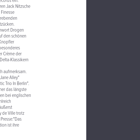
ecords ein.
ren Jack Nitzsche
r Finesse
strebenden
ntzücken.
chwort Drogen
auf den schönen
Knopfler
n besonderes
er Crème der
Delta-Klassikern
ich aufmerksam.
Jane Alley"
 Trio In Berlin".
her das längste
en bei englischen
lreich
äußerst
 de Ville trotz
 Presse:"Das
on ist ihre