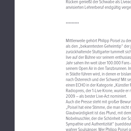
Rücken genießt der Schwabe als Liveact 
anvisierten Lehrerberuf endgültig verg
*********
Mittlerweile gehört Philipp Poisel zu 
als den „bekanntesten Geheimtip“ der
zurückhaltende Stuttgarter tummelt sich
live auf der Bühne vor seinem enthusias
Jahr sahen ihn weit über 100.000 Fans 
seinem Open Air in den Tanzbrunnen. Im
in Städte führen wird, in denen er bisl
nach Österreich und der Schweiz! Mit s
einen ECHO in der Kategorie „Künstler
Radiopreis, der 1-Live Krone, wurde er 
2009 – als bester Live-Act nominiert.
Auch die Presse steht mit großer Bew
„Poisel hat eine Stimme, die man nicht s
Glaubwürdigkeit ist das Pfund, mit dem 
Nobelnuschler, der die Schönheit der S
Sympathie und Authentizität“ (sueddeuts
wahrer Soulsänger. Wer Philipp Poisel g