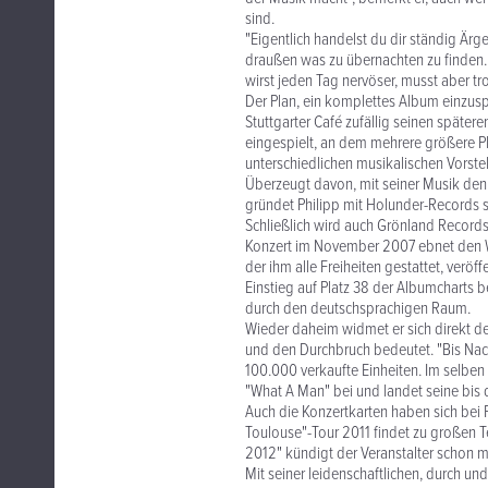
sind.
"Eigentlich handelst du dir ständig Ä
draußen was zu übernachten zu finden.
wirst jeden Tag nervöser, musst aber t
Der Plan, ein komplettes Album einzusp
Stuttgarter Café zufällig seinen später
eingespielt, an dem mehrere größere Pl
unterschiedlichen musikalischen Vorste
Überzeugt davon, mit seiner Musik den r
gründet Philipp mit Holunder-Records s
Schließlich wird auch Grönland Records
Konzert im November 2007 ebnet den We
der ihm alle Freiheiten gestattet, verö
Einstieg auf Platz 38 der Albumcharts 
durch den deutschsprachigen Raum.
Wieder daheim widmet er sich direkt de
und den Durchbruch bedeutet. "Bis Nach
100.000 verkaufte Einheiten. Im selben
"What A Man" bei und landet seine bis d
Auch die Konzertkarten haben sich bei P
Toulouse"-Tour 2011 findet zu großen Te
2012" kündigt der Veranstalter schon 
Mit seiner leidenschaftlichen, durch u