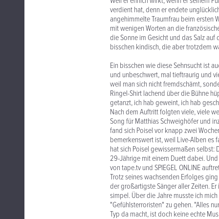
Weil er ehrlich wirkt, wenn er seinem P
verdient hat, denn er endete unglücklic
angehimmelte Traumfrau beim ersten Wor
mit wenigen Worten an die französische
die Sonne im Gesicht und das Salz auf d
bisschen kindisch, die aber trotzdem wa
Ein bisschen wie diese Sehnsucht ist auch
und unbeschwert, mal tieftraurig und vie
weil man sich nicht fremdschämt, sonde
Ringel-Shirt lachend über die Bühne hüpf
getanzt, ich hab geweint, ich hab gesch
Nach dem Auftritt folgten viele, viele w
Song für Matthias Schweighöfer und inz
fand sich Poisel vor knapp zwei Wochen
bemerkenswert ist, weil Live-Alben es f
hat sich Poisel gewissermaßen selbst: De
29-Jährige mit einem Duett dabei. Und 
von tape.tv und SPIEGEL ONLINE auftre
Trotz seines wachsenden Erfolges ging P
der großartigste Sänger aller Zeiten. Er 
simpel. Über die Jahre musste ich mich 
"Gefühlsterroristen" zu gehen. "Alles 
Typ da macht, ist doch keine echte Musik