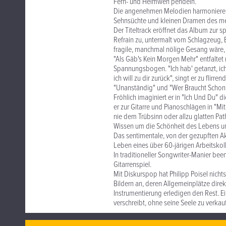
Fern- und Heimweh pendeln.
Die angenehmen Melodien harmonieren d
Sehnsüchte und kleinen Dramen des men
Der Titeltrack eröffnet das Album zur 
Refrain zu, untermalt vom Schlagzeug, 
fragile, manchmal nölige Gesang wäre,
"Als Gäb's Kein Morgen Mehr" entfaltet
Spannungsbogen. "Ich hab' getanzt, ich 
ich will zu dir zurück", singt er zu flir
"Unanständig" und "Wer Braucht Schon 
Fröhlich imaginiert er in "Ich Und Du
er zur Gitarre und Pianoschlägen in "Mi
nie dem Trübsinn oder allzu glatten Pat
Wissen um die Schönheit des Lebens und
Das sentimentale, von der gezupften Aku
Leben eines über 60-järigen Arbeitsko
In traditioneller Songwriter-Manier bee
Gitarrenspiel.
Mit Diskurspop hat Philipp Poisel nich
Bildern an, deren Allgemeinplätze dir
Instrumentierung erledigen den Rest. 
verschreibt, ohne seine Seele zu verkau