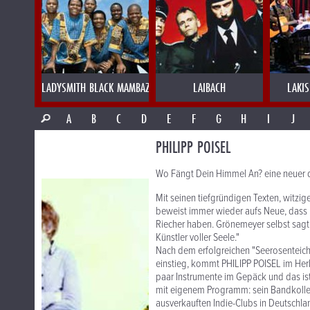
LADYSMITH BLACK MAMBAZO
LAIBACH
LAKI
A
B
C
D
E
F
G
H
I
J
PHILIPP POISEL
Wo Fängt Dein Himmel An? eine neuer 
Mit seinen tiefgründigen Texten, witzi
beweist immer wieder aufs Neue, dass 
Riecher haben. Grönemeyer selbst sagt 
Künstler voller Seele."
Nach dem erfolgreichen "Seerosenteich
einstieg, kommt PHILIPP POISEL im Herbs
paar Instrumente im Gepäck und das ist
mit eigenem Programm: sein Bandkolleg
ausverkauften Indie-Clubs in Deutschland