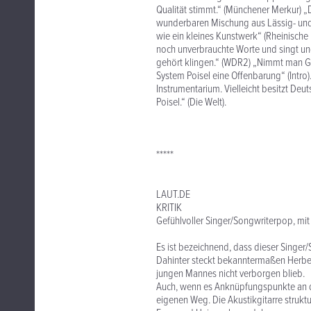
Qualität stimmt.“ (Münchener Merkur) „Da
wunderbaren Mischung aus Lässig- und Z
wie ein kleines Kunstwerk“ (Rheinische 
noch unverbrauchte Worte und singt un
gehört klingen.“ (WDR2) „Nimmt man Gla
System Poisel eine Offenbarung“ (Intro)
Instrumentarium. Vielleicht besitzt De
Poisel.“ (Die Welt).
*****
LAUT.DE
KRITIK
Gefühlvoller Singer/Songwriterpop, mit k
Es ist bezeichnend, dass dieser Singe
Dahinter steckt bekanntermaßen Herbe
jungen Mannes nicht verborgen blieb.
Auch, wenn es Anknüpfungspunkte an die
eigenen Weg. Die Akustikgitarre strukt