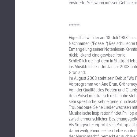
erwiderte: Seit wann müssen Gefühle ne
*******
Eigentlich will der am 18. Juli 1983 
Nachnamen ("Poasell") Realschullehrer 
Ermangelung seiner Notenlesen-Kenntiss
rückblickend eine gewisse Ironie.
Schließlich gelingt dem in Stuttgart 
ins Musikbusiness. Im Januar 2008 unte
Grönland.
Im August 2008 steht sein Debüt "Wo F
Vorprogramm von Ane Brun, Grönemeye
Von der Qualität des Poeten und Gitarri
dem Poisel musikalisch recht nahe steht
sehr spezifische, sehr eigene, durchse
Troubadoure. Seine Lieder wachsen mi
Musikalische Inspiration findet Philipp 
zwischenmenschlichen Beziehungsgeflec
Als Songwriter erprobt sich Philipp auf
dabei weitgehend seinen Lebensunterha
der Musik macht", bemerkt er, auch we