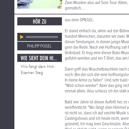
Zwei Musiker also auf Solo Tour. Allein,
gemütlich....
aus dem SPIEGEL.
HÖR ZU
Er stand einfach da, allein auf der Büh
hundert Menschen, darunter wir zwei. M
dieser Sendungen, in denen junge Musi
PHILIPP POISEL
gern die Rede. Nach viel Hoffnung sah P
Volksbad. Er trug eine dieser Bubi-Wus
WIE SIEHT DEIN HIMMEL AUS.
geführt werden und ein T-Shirt, das am
Wo fängt dein Himmel an
Dann griff das Wuschelbäuchlein nach 
Eiserner Steg
noch. Bei der sich der eine hoffnungslo
In deine Arme zu fallen". Und sehr bald 
"Wird schon wieder". Aber das ging nic
einmal allein. Also schloss ich ihn statt
Bald vier Jahre ist dieser Auftritt her,
veröffentlicht: "Wo fängt dein Himmel a
ist nicht so, dass ich auf seichte Musi
Castingshows und ich heule nicht, wenn
gründet). Ich mag kein Geschnulze. Aber