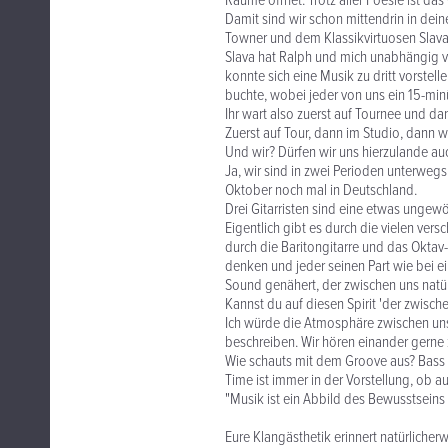
Räume öffnet. Trotz aller Poesie ist da
Damit sind wir schon mittendrin in de
Towner und dem Klassikvirtuosen Slava 
Slava hat Ralph und mich unabhängig v
konnte sich eine Musik zu dritt vorstell
buchte, wobei jeder von uns ein 15-min
Ihr wart also zuerst auf Tournee und dan
Zuerst auf Tour, dann im Studio, dann w
Und wir? Dürfen wir uns hierzulande a
Ja, wir sind in zwei Perioden unterwegs
Oktober noch mal in Deutschland.
Drei Gitarristen sind eine etwas ungew
Eigentlich gibt es durch die vielen vers
durch die Baritongitarre und das Oktav
denken und jeder seinen Part wie bei e
Sound genähert, der zwischen uns natürl
Kannst du auf diesen Spirit 'der zwisc
Ich würde die Atmosphäre zwischen uns
beschreiben. Wir hören einander gerne 
Wie schauts mit dem Groove aus? Bass un
Time ist immer in der Vorstellung, ob 
"Musik ist ein Abbild des Bewusstsein
Eure Klangästhetik erinnert natürliche