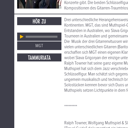
Konzerte gibt. Die beiden Schlüsselfigur
Kompositionen des Gitarren-Traumtrios 
Drei unterschiedliche Herangehensweisen
HÖR ZU
Kontinenten. MGT, das sind Muthspiel-
Entstanden in Australien, wo Slava Grig
Tourneen in Australien und gemeinsame
Die Musik der drei Gitarrenvituosen w
MGT
vielen unterschiedlichen Gitarren (Barito
erschaffen sich MGT einen eigenen Kla
TAMMURIATA
wobei Slava Grigoryan der einzige unter
Ralph Towner hat seine ganz eigene Mu
Muthspiel hat sich dem Jazz verschrie
Schlüsselfigur. Man schätzt sich gegense
ungemein musikalisch und technisch bri
Solostücken kennen bevor sich Duos und 
Muthspiels setzen Lichtpunkte in dem f
*********
Ralph Towner, Wolfgang Muthspiel & Sl