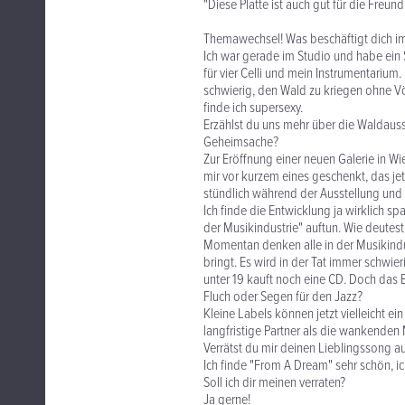
"Diese Platte ist auch gut für die Freu
Themawechsel! Was beschäftigt dich 
Ich war gerade im Studio und habe ein 
für vier Celli und mein Instrumentariu
schwierig, den Wald zu kriegen ohne Vö
finde ich supersexy.
Erzählst du uns mehr über die Waldausst
Geheimsache?
Zur Eröffnung einer neuen Galerie in Wie
mir vor kurzem eines geschenkt, das jet
stündlich während der Ausstellung und
Ich finde die Entwicklung ja wirklich
der Musikindustrie" auftun. Wie deutest
Momentan denken alle in der Musikindu
bringt. Es wird in der Tat immer schwie
unter 19 kauft noch eine CD. Doch das 
Fluch oder Segen für den Jazz?
Kleine Labels können jetzt vielleicht e
langfristige Partner als die wankenden 
Verrätst du mir deinen Lieblingssong 
Ich finde "From A Dream" sehr schön, i
Soll ich dir meinen verraten?
Ja gerne!