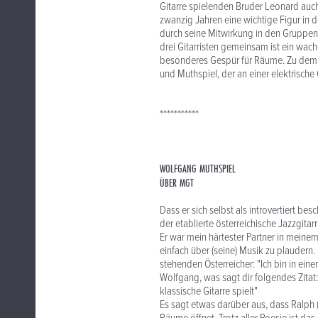
Gitarre spielenden Bruder Leonard auch
zwanzig Jahren eine wichtige Figur in 
durch seine Mitwirkung in den Gruppen
drei Gitarristen gemeinsam ist ein wache
besonderes Gespür für Räume. Zu dem s
und Muthspiel, der an einer elektrische 
***********
WOLFGANG MUTHSPIEL
ÜBER MGT
Dass er sich selbst als introvertiert bes
der etablierte österreichische Jazzgitarr
Er war mein härtester Partner in meinem
einfach über (seine) Musik zu plaudern. 
stehenden Österreicher: "Ich bin in einer
Wolfgang, was sagt dir folgendes Zitat: "
klassische Gitarre spielt"
Es sagt etwas darüber aus, dass Ralph (