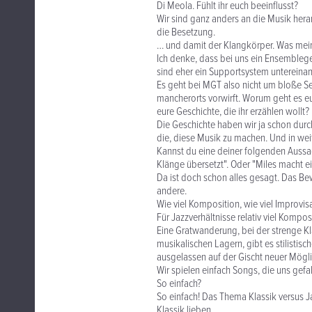
Di Meola. Fühlt ihr euch beeinflusst?
Wir sind ganz anders an die Musik hera
die Besetzung.
… und damit der Klangkörper. Was mein
Ich denke, dass bei uns ein Ensemblege
sind eher ein Supportsystem untereina
Es geht bei MGT also nicht um bloße S
mancherorts vorwirft. Worum geht es eu
eure Geschichte, die ihr erzählen wollt?
Die Geschichte haben wir ja schon durch
die, diese Musik zu machen. Und in weit
Kannst du eine deiner folgenden Aussag
Klänge übersetzt". Oder "Miles macht ein
Da ist doch schon alles gesagt. Das Bew
andere.
Wie viel Komposition, wie viel Improvis
Für Jazzverhältnisse relativ viel Kompos
Eine Gratwanderung, bei der strenge Kla
musikalischen Lagern, gibt es stilistisc
ausgelassen auf der Gischt neuer Mögl
Wir spielen einfach Songs, die uns gefa
So einfach?
So einfach! Das Thema Klassik versus Jaz
Klassik lieben.