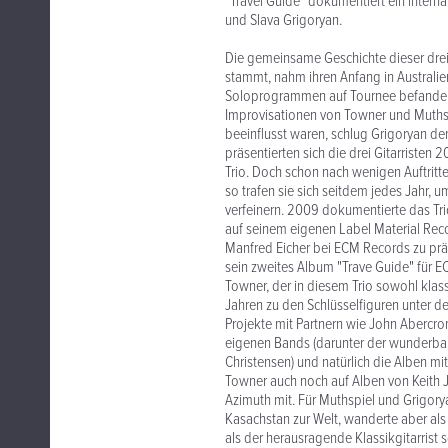
"Travel Guide" dokumentiert ein interna
und Slava Grigoryan.
Die gemeinsame Geschichte dieser drei 
stammt, nahm ihren Anfang in Australi
Soloprogrammen auf Tournee befanden, 
Improvisationen von Towner und Muthsp
beeinflusst waren, schlug Grigoryan de
präsentierten sich die drei Gitarristen
Trio. Doch schon nach wenigen Auftritte
so trafen sie sich seitdem jedes Jahr
verfeinern. 2009 dokumentierte das Tri
auf seinem eigenen Label Material Reco
Manfred Eicher bei ECM Records zu prä
sein zweites Album "Trave Guide" für E
Towner, der in diesem Trio sowohl klassi
Jahren zu den Schlüsselfiguren unter d
Projekte mit Partnern wie John Abercro
eigenen Bands (darunter der wunderbar
Christensen) und natürlich die Alben m
Towner auch noch auf Alben von Keith 
Azimuth mit. Für Muthspiel und Grigory
Kasachstan zur Welt, wanderte aber als F
als der herausragende Klassikgitarrist 