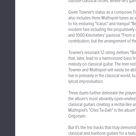
outside classical circles, where he's ga
Given Towner's status as a composer, Fr
also includes three Muthspiel tunes as 
to his enduring "Icarus" and tranquil 
modern fare including the propulsively 
and 1000 Kilometers' pastoral "From a D
contribution, but the arrangement of the 
Towner's resonant 12-string defines "Be
that, later, lead to a harmonized bass 
melody on classical guitar. The liner no
Towner and Muthspiel will easily be abl
live in primarily in the classical world,
lyrical improvisation.
Three duets further delineate the player
the album's most vibrantly open-ended t
classical guitars creating a recital-lik
Muthspiel's "Chez Ta-Dah" is the album'
Grigoryan.
But it's the trio tracks that truly demon
classical and baritone guitars for a text