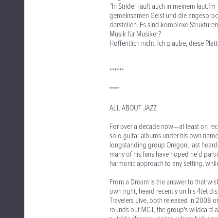
"In Stride" läuft auch in meinem laut.fm
gemeinsamen Geist und die angesproche
darstellen. Es sind komplexe Strukturen,
Musik für Musiker?
Hoffentlich nicht. Ich glaube, diese Plat
******
****
ALL ABOUT JAZZ
For over a decade now—at least on reco
solo guitar albums under his own name 
longstanding group Oregon, last heard 
many of his fans have hoped he'd partici
harmonic approach to any setting, whil
From a Dream is the answer to that wish
own right, heard recently on his 4tet d
Travelers Live, both released in 2008 o
rounds out MGT, the group's wildcard as 