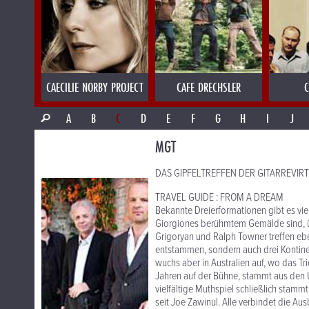
CAECILIE NORBY PROJECT
CAFE DRECHSLER
C
A
B
C
D
E
F
G
H
I
J
MGT
DAS GIPFELTREFFEN DER GITARREVIR
TRAVEL GUIDE : FROM A DREAM
Bekannte Dreierformationen gibt es viel
Giorgiones berühmtem Gemälde sind, übe
Grigoryan und Ralph Towner treffen ebe
entstammen, sondern auch drei Kontinen
wuchs aber in Australien auf, wo das Tr
Jahren auf der Bühne, stammt aus den U
vielfältige Muthspiel schließlich stammt
seit Joe Zawinul. Alle verbindet die Au