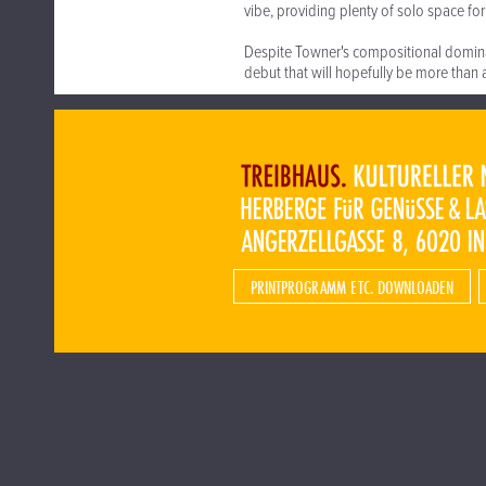
vibe, providing plenty of solo space for 
Despite Towner's compositional domina
debut that will hopefully be more than a
PRINTPROGRAMM ETC. DOWNLOADEN