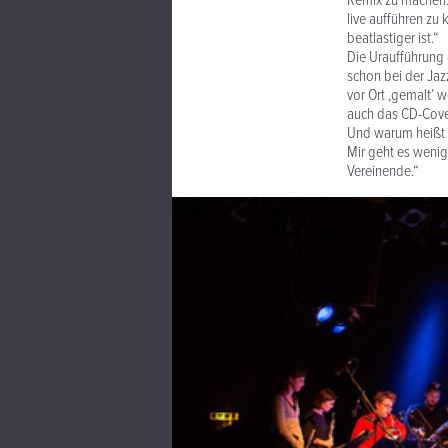
Remix zu machen.
live aufführen zu
beatlastiger ist.“
Die Uraufführung 
schon bei der Jaz
vor Ort ,gemalt’ 
auch das CD-Cover
Und warum heißt d
Mir geht es wenige
Vereinende.“