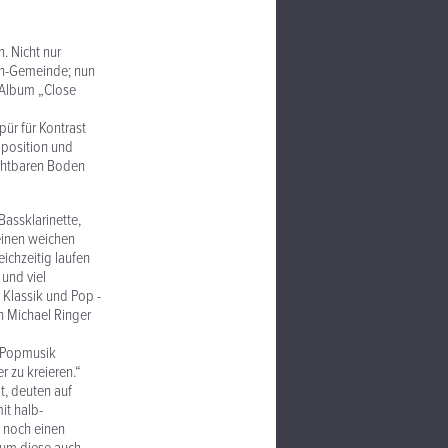
. Nicht nur
len-Gemeinde; nun
-Album „Close
pür für Kontrast
mposition und
uchtbaren Boden
Bassklarinette,
einen weichen
ichzeitig laufen
und viel
Klassik und Pop -
n Michael Ringer
r Popmusik
 zu kreieren.“
t, deuten auf
it halb-
n noch einen