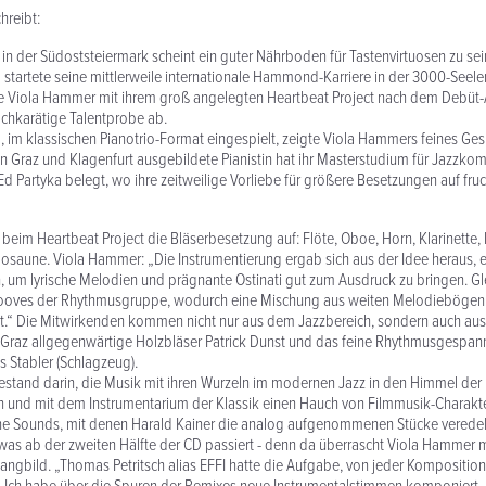
hreibt:
n der Südoststeiermark scheint ein guter Nährboden für Tastenvirtuosen zu sein
startete seine mittlerweile internationale Hammond-Karriere in der 3000-See
ige Viola Hammer mit ihrem groß angelegten Heartbeat Project nach dem Debüt
chkarätige Talentprobe ab.
g, im klassischen Pianotrio-Format eingespielt, zeigte Viola Hammers feines Ges
in Graz und Klagenfurt ausgebildete Pianistin hat ihr Masterstudium für Jazzko
d Partyka belegt, wo ihre zeitweilige Vorliebe für größere Besetzungen auf fr
t beim Heartbeat Project die Bläserbesetzung auf: Flöte, Oboe, Horn, Klarinette, 
osaune. Viola Hammer: „Die Instrumentierung ergab sich aus der Idee heraus, 
, um lyrische Melodien und prägnante Ostinati gut zum Ausdruck zu bringen. Gle
rooves der Rhythmusgruppe, wodurch eine Mischung aus weiten Melodiebögen 
t.“ Die Mitwirkenden kommen nicht nur aus dem Jazzbereich, sondern auch aus 
n Graz allgegenwärtige Holzbläser Patrick Dunst und das feine Rhythmusgespan
 Stabler (Schlagzeug).
estand darin, die Musik mit ihren Wurzeln im modernen Jazz in den Himmel de
 und mit dem Instrumentarium der Klassik einen Hauch von Filmmusik-Charakter
che Sounds, mit denen Harald Kainer die analog aufgenommenen Stücke veredel
 was ab der zweiten Hälfte der CD passiert - denn da überrascht Viola Hammer m
angbild. „Thomas Petritsch alias EFFI hatte die Aufgabe, von jeder Kompositio