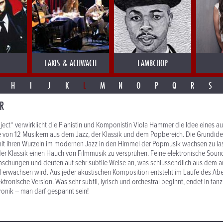
LAKIS & ACHWACH
LAMBCHOP
H
I
J
K
L
M
N
O
P
Q
R
S
R
ject“ verwirklicht die Pianistin und Komponistin Viola Hammer die Idee eines 
fe von 12 Musikern aus dem Jazz, der Klassik und dem Popbereich. Die Grundid
 mit ihren Wurzeln im modernen Jazz in den Himmel der Popmusik wachsen zu l
er Klassik einen Hauch von Filmmusik zu versprühen. Feine elektronische Sou
raschungen und deuten auf sehr subtile Weise an, was schlussendlich aus dem 
 erwachsen wird. Aus jeder akustischen Komposition entsteht im Laufe des Ab
ektronische Version. Was sehr subtil, lyrisch und orchestral beginnt, endet in tan
tronik – man darf gespannt sein!