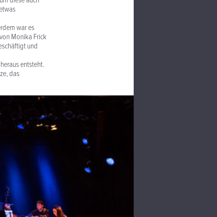
 um diese auch
 etwas
ßerdem war es
 von Monika Frick
eschäftigt und
heraus entsteht.
nze, das