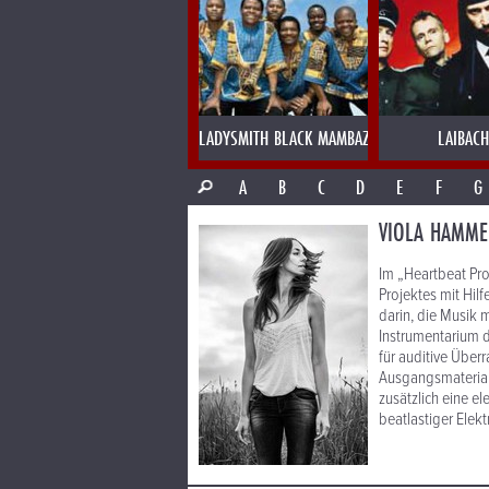
LADYSMITH BLACK MAMBAZO
LAIBACH
A
B
C
D
E
F
G
VIOLA HAMME
Im „Heartbeat Pro
Projektes mit Hil
darin, die Musik
Instrumentarium d
für auditive Über
Ausgangsmaterial
zusätzlich eine el
beatlastiger Elek