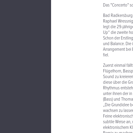
Das "Concerto" sc
Bad Radkersburg i
Raphael Wressnig 
legt die 29-jähr
Up“ die zweite ho
Schon der Erstlin
und Balance. Die 
Arrangement bei E
fiel.
Zuerst einmal fäll
Flügelhorn, Bassp
Sound zu kreieren
diese über die G
Rhythmus entsteh
unter ihnen der i
(Bass) und Thomas
„Die Grundidee b
wachsen zu lassen
Feine elektronis
subtile Weise an,
elektronischem Kl