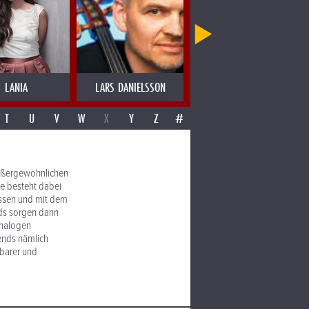
LANIA
LARS DANIELSSON
LAS MIGAS
T
U
V
W
X
Y
Z
#
außergewöhnlichen
ee besteht dabei
assen und mit dem
nds sorgen dann
analogen
ends nämlich
zbarer und