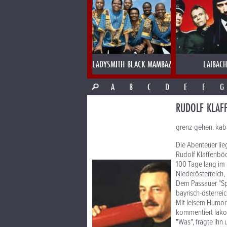
LADYSMITH BLACK MAMBAZO
LAIBACH
A
B
C
D
E
F
G
RUDOLF KLAF
grenz-gehen. kaba
Die Abenteuer lie
Rudolf Klaffenbö
100 Tage lang im
Niederösterreich,
Dem Passauer "Spu
bayrisch-österreich
Mit leisem Humor 
kommentiert lakon
"Was", fragte ihn