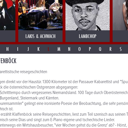
LAKIS & ACHWACH
LAMBCHOP
H
I
J
K
L
M
N
O
P
Q
R
S
FENBÖCK
rettistische reisegeschichten
gen direkt vor der Haustür. 1300 Kilometer ist der Passauer Kabarettist und "S
ck die österreichischen Ostgrenzen abgegangen:
 Schritttempo durch vergessenes Niemandsland. 100 Tage durch Oberösterreich
 Burgenland, Steiermark und Kärnten.
rensammler" gelingt eine ironisierte Poesie der Beobachtung, die sehr persönl
isch ist.
erzählt Klaffenböck seine Reisegeschichten, liest zum Teil szenisch aus seinen
isch seine Dias und singt zum E-Piano eigene und tschechische Lieder.
 unterwegs ein Wirtshausbesucher, "vier Wochen gehst du die Grenz' ab? - Hörst, 