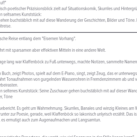
uf!"
sch-poetischer Präzisionsblick zielt auf Situationskomik, Skurriles und Hintergr
ein seltsames Kunststück:
ehen buchstäblich mit auf diese Wanderung der Geschichten, Bilder und Töne. 
treise.
sche Reise entlang dem "Eisernen Vorhang".
hrt mit sparsamen aber effektiven Mitteln in eine andere Welt.
age lang war Klaffenböck zu Fuß unterwegs, machte Notizen, sammelte Namen
m Buch, zeigt Photos, spielt auf dem E-Piano, singt, zeigt Zeug, das er unterwe
hrt Tonaufnahmen von gurgelnden Wasserrohren in Fremdenzimmern ab und v
beirasten.
ein seltenes Kunststück: Seine Zuschauer gehen buchstäblich mit auf dieser Wa
er, Töne
eisebericht. Es geht um Wahrnehmung. Skurriles, Banales und winzig Kleines am
nter zur Poesie, gerade, weil Klaffenböck so lakonisch unlyrisch erzählt. Das is
, es ermutigt auch zum Augenaufmachen und Langsamtun.