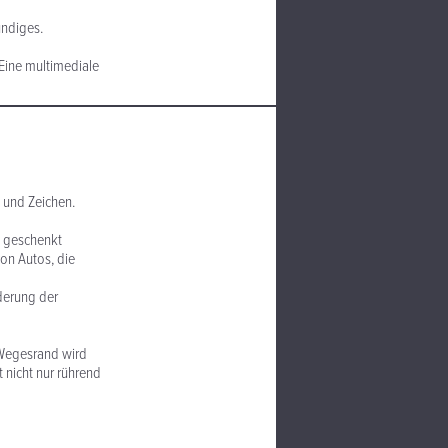
ündiges.
Eine multimediale
 und Zeichen.
gs geschenkt
on Autos, die
nderung der
 Wegesrand wird
t nicht nur rührend