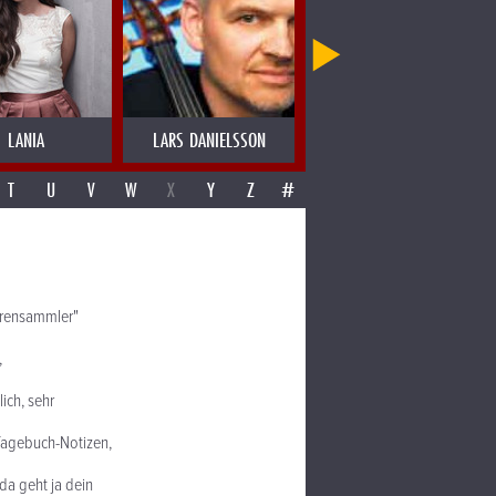
LANIA
LARS DANIELSSON
LAS MIGAS
T
U
V
W
X
Y
Z
#
purensammler"
,
ich, sehr
 Tagebuch-Notizen,
da geht ja dein