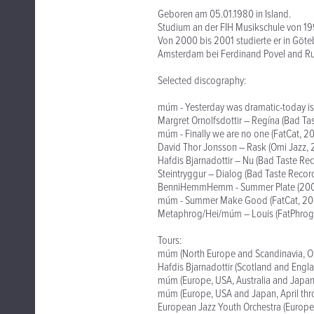
Geboren am 05.01.1980 in Island.
Studium an der FIH Musikschule von 19
Von 2000 bis 2001 studierte er in Göte
Amsterdam bei Ferdinand Povel and Ru
Selected discography:
múm - Yesterday was dramatic-today is
Margret Ornolfsdottir – Regína (Bad Ta
múm - Finally we are no one (FatCat, 2
David Thor Jonsson – Rask (Omi Jazz, 
Hafdis Bjarnadottir – Nu (Bad Taste R
Steintryggur – Dialog (Bad Taste Recor
BenniHemmHemm - Summer Plate (200
múm - Summer Make Good (FatCat, 20
Metaphrog/Hei/múm – Louis (FatPhrog
Tours:
múm (North Europe and Scandinavia, 
Hafdis Bjarnadottir (Scotland and Engl
múm (Europe, USA, Australia and Japa
múm (Europe, USA and Japan, April thr
European Jazz Youth Orchestra (Europe 