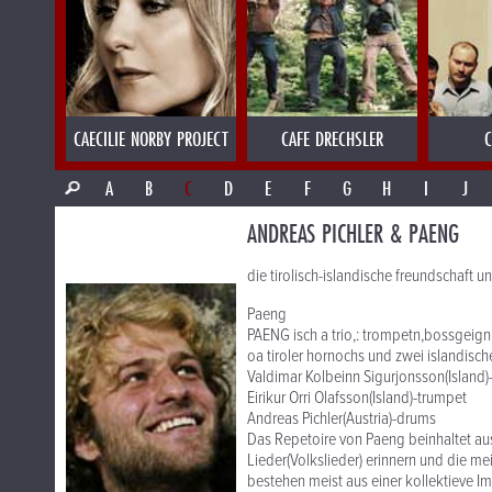
CAECILIE NORBY PROJECT
CAFE DRECHSLER
C
A
B
C
D
E
F
G
H
I
J
ANDREAS PICHLER & PAENG
die tirolisch-islandische freundschaft
Paeng
PAENG isch a trio,: trompetn,bossgeign
oa tiroler hornochs und zwei islandisc
Valdimar Kolbeinn Sigurjonsson(Island)
Eirikur Orri Olafsson(Island)-trumpet
Andreas Pichler(Austria)-drums
Das Repetoire von Paeng beinhaltet au
Lieder(Volkslieder) erinnern und die me
bestehen meist aus einer kollektieve I