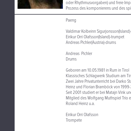
oder Rhythmusvorgaben) und freie Impro
Prozess des komponierens und des spiel
Paeng
Valdimar Kolbeinn Sigurjonsson(Island)
Eirikur Orri Olafsson(Island)-trumpet
Andreas Pichler(Austria)-drums
Andreas Pichler
Drums
Geboren am 10.05.1981 in Rum in Tirol
Klassisches Schlagwerk Studium am Tir
Zwei Jahre Privatunterricht bei Darko 
Heinz und Florian Bramböck von 1999
Seit 2001 studiert er bei Matajn Vink
Mitglied des Wolfgang Muthspiel Trio 
Roland Heinz u.a.
Eirikur Orri Olafsson
Trompete