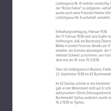
Lindengasse Nr. 41 welcher verdächtig i
der "Roten Fahne" zu redigieren, verha
wurde auch seine Freundin Helene Ultma
Löblichgasse Nr. 8 wohnhaft, verhaftet
Enthaftungsverfügung, Februar 1938
Am 17. Februar 1938 wird Jura Soyfer i
Hoffnungen, daß die Besetzung Österre
Militär in breiter Front ein. Bereits am
erhalten, die Grenzen abzuriegeln. Am 
rettende Schweiz zu kommen, von österr
aber erst am 18. bzw. 19.3.1939.
Über die Gefängnisse in Bludenz, Feld
23. September 1938 ins KZ Buchenwald 
Im KZ Dachau schrieb er das berühmte 
gab er den Widerstand nicht auf. Er sc
aufzumuntern. Etliche Zeitzeugenbericht
Buchenwald Typhus ausbrach, wurde er al
16.2.1939 an Typhus.