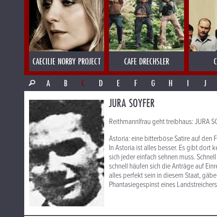
CAECILIE NORBY PROJECT
CAFE DRECHSLER
C
A
B
C
D
E
F
G
H
I
J
JURA SOYFER
Reithmannlfrau geht treibhaus: JURA 
Astoria: eine bitterböse Satire auf de
In Astoria ist alles besser. Es gibt dort 
sich jeder einfach sehnen muss. Schne
schnell häufen sich die Anträge auf Ein
alles perfekt sein in diesem Staat, gäbe e
Phantasiegespinst eines Landstreichers,