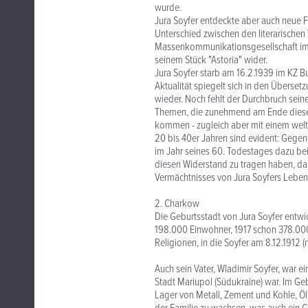
wurde.
Jura Soyfer entdeckte aber auch neue F
Unterschied zwischen den literarischen
Massenkommunikationsgesellschaft im 2
seinem Stück "Astoria" wider.
Jura Soyfer starb am 16.2.1939 im KZ B
Aktualität spiegelt sich in den Überset
wieder. Noch fehlt der Durchbruch seiner
Themen, die zunehmend am Ende dieses 
kommen - zugleich aber mit einem weltw
20 bis 40er Jahren sind evident: Gegen
im Jahr seines 60. Todestages dazu bei
diesen Widerstand zu tragen haben, das 
Vermächtnisses von Jura Soyfers Leben
2. Charkow
Die Geburtsstadt von Jura Soyfer entwic
198.000 Einwohner, 1917 schon 378.000.
Religionen, in die Soyfer am 8.12.191
Auch sein Vater, Wladimir Soyfer, war e
Stadt Mariupol (Südukraine) war. Im Ge
Lager von Metall, Zement und Kohle, Öl