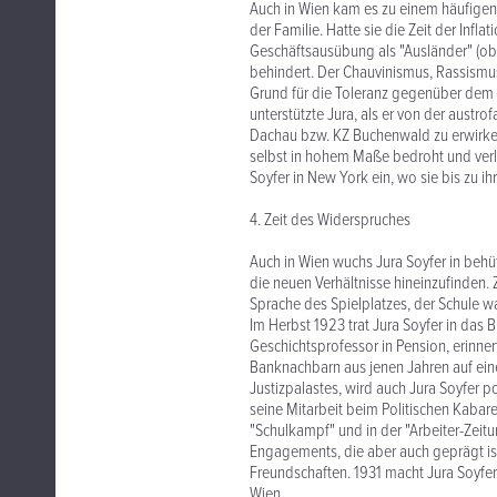
Auch in Wien kam es zu einem häufigen
der Familie. Hatte sie die Zeit der Infl
Geschäftsausübung als "Ausländer" (obw
behindert. Der Chauvinismus, Rassismus
Grund für die Toleranz gegenüber dem 
unterstützte Jura, als er von der austro
Dachau bzw. KZ Buchenwald zu erwirken
selbst in hohem Maße bedroht und verl
Soyfer in New York ein, wo sie bis zu 
4. Zeit des Widerspruches
Auch in Wien wuchs Jura Soyfer in behüt
die neuen Verhältnisse hineinzufinden
Sprache des Spielplatzes, der Schule w
Im Herbst 1923 trat Jura Soyfer in das
Geschichtsprofessor in Pension, erinner
Banknachbarn aus jenen Jahren auf ei
Justizpalastes, wird auch Jura Soyfer pol
seine Mitarbeit beim Politischen Kabare
"Schulkampf" und in der "Arbeiter-Zeitu
Engagements, die aber auch geprägt is
Freundschaften. 1931 macht Jura Soyfer
Wien.