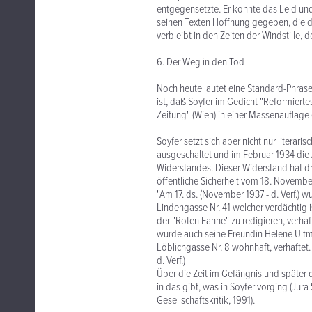
entgegensetzte. Er konnte das Leid un
seinen Texten Hoffnung gegeben, die 
verbleibt in den Zeiten der Windstille,
6. Der Weg in den Tod
Noch heute lautet eine Standard-Phrase
ist, daß Soyfer im Gedicht "Reformiert
Zeitung" (Wien) in einer Massenauflage e
Soyfer setzt sich aber nicht nur litera
ausgeschaltet und im Februar 1934 die A
Widerstandes. Dieser Widerstand hat dra
öffentliche Sicherheit vom 18. Novembe
"Am 17. ds. (November 1937 - d. Verf.) w
Lindengasse Nr. 41 welcher verdächtig i
der "Roten Fahne" zu redigieren, verha
wurde auch seine Freundin Helene Ultma
Löblichgasse Nr. 8 wohnhaft, verhaftet.
d. Verf.)
Über die Zeit im Gefängnis und später 
in das gibt, was in Soyfer vorging (Jura 
Gesellschaftskritik, 1991).