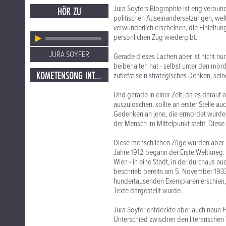
Jura Soyfers Biographie ist eng verbund
HÖR ZU
politischen Auseinandersetzungen, wel
verwunderlich erscheinen, die Einleitung
persönlichen Zug wiedergibt.
JURA SOYFER
Gerade dieses Lachen aber ist nicht nur 
beibehalten hat - selbst unter den mö
KOMETENSONG INTERPRETIERT VON LEON ASKIN
zutiefst sein strategisches Denken, se
Und gerade in einer Zeit, da es darau
auszulöschen, sollte an erster Stelle 
Gedenken an jene, die ermordet wurden,
der Mensch im Mittelpunkt steht. Diese 
Diese menschlichen Züge wurden aber in
Jahre 1912 begann der Erste Weltkrieg
Wien - in eine Stadt, in der durchaus 
beschrieb bereits am 5. November 1933 
hundertausenden Exemplaren erschien, 
Texte dargestellt wurde.
Jura Soyfer entdeckte aber auch neue F
Unterschied zwischen den literarischen