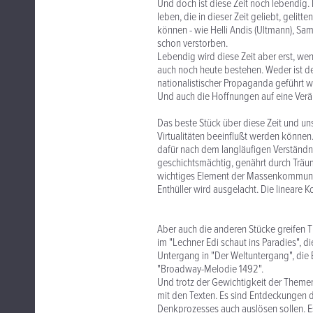
Und doch ist diese Zeit noch lebendig.
leben, die in dieser Zeit geliebt, gelit
können - wie Helli Andis (Ultmann), Sam
schon verstorben.
Lebendig wird diese Zeit aber erst, we
auch noch heute bestehen. Weder ist d
nationalistischer Propaganda geführt w
Und auch die Hoffnungen auf eine Verän
Das beste Stück über diese Zeit und unse
Virtualitäten beeinflußt werden können.
dafür nach dem langläufigen Verständni
geschichtsmächtig, genährt durch Träu
wichtiges Element der Massenkommunika
Enthüller wird ausgelacht. Die lineare K
Aber auch die anderen Stücke greifen Th
im "Lechner Edi schaut ins Paradies", 
Untergang in "Der Weltuntergang", die B
"Broadway-Melodie 1492".
Und trotz der Gewichtigkeit der Theme
mit den Texten. Es sind Entdeckungen 
Denkprozesses auch auslösen sollen. Es