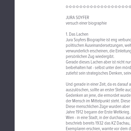
o-o-o-o-o-o-o-o-o-o-o-o-o-o-o-o-o-o-
JURA SOYFER
versuch einer biographie
1. Das Lachen
Jura Soyfers Biographie ist eng verbund
politischen Auseinandersetzungen, wel
verwunderlich erscheinen, die Einleitung
persönlichen Zug wiedergibt.
Gerade dieses Lachen aber ist nicht nur 
beibehalten hat - selbst unter den mö
zutiefst sein strategisches Denken, se
Und gerade in einer Zeit, da es darau
auszulöschen, sollte an erster Stelle 
Gedenken an jene, die ermordet wurden,
der Mensch im Mittelpunkt steht. Diese 
Diese menschlichen Züge wurden aber in
Jahre 1912 begann der Erste Weltkrieg
Wien - in eine Stadt, in der durchaus 
beschrieb bereits 1932 das KZ Dachau, 
Exemplaren erschien, warnte vor dem dr