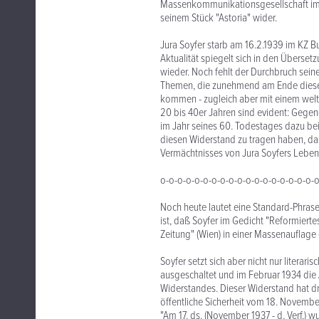
Massenkommunikationsgesellschaft im 2
seinem Stück "Astoria" wider.
Jura Soyfer starb am 16.2.1939 im KZ B
Aktualität spiegelt sich in den Überset
wieder. Noch fehlt der Durchbruch seiner
Themen, die zunehmend am Ende dieses 
kommen - zugleich aber mit einem weltw
20 bis 40er Jahren sind evident: Gegen
im Jahr seines 60. Todestages dazu bei
diesen Widerstand zu tragen haben, das 
Vermächtnisses von Jura Soyfers Leben
o-o-o-o-o-o-o-o-o-o-o-o-o-o-o-o-o-o-
Noch heute lautet eine Standard-Phrase
ist, daß Soyfer im Gedicht "Reformiert
Zeitung" (Wien) in einer Massenauflage e
Soyfer setzt sich aber nicht nur litera
ausgeschaltet und im Februar 1934 die A
Widerstandes. Dieser Widerstand hat dra
öffentliche Sicherheit vom 18. Novembe
"Am 17. ds. (November 1937 - d. Verf.) w