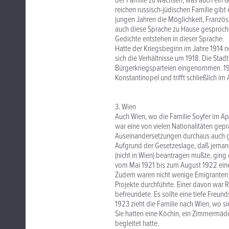
der Familie zu wachsen, was auch ein 
reichen russisch-jüdischen Familie gibt 
jungen Jahren die Möglichkeit, Französi
auch diese Sprache zu Hause gesprochen
Gedichte entstehen in dieser Sprache.
Hatte der Kriegsbeginn im Jahre 1914 
sich die Verhältnisse um 1918. Die Sta
Bürgerkriegsparteien eingenommen. 1920 
Konstantinopel und trifft schließlich im 
3. Wien
Auch Wien, wo die Familie Soyfer im Ap
war eine von vielen Nationalitäten gepr
Auseinandersetzungen durchaus auch 
Aufgrund der Gesetzeslage, daß jemand,
(nicht in Wien) beantragen mußte, ging 
vom Mai 1921 bis zum August 1922 eine
Zudem waren nicht wenige Emigranten
Projekte durchführte. Einer davon war 
befreundete. Es sollte eine tiefe Freun
1923 zieht die Familie nach Wien, wo s
Sie hatten eine Köchin, ein Zimmermädc
begleitet hatte.