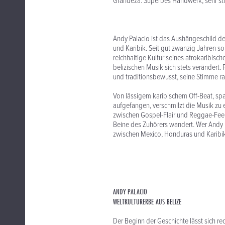
Grandeza. Superbes Handwerk, sehr sti
Andy Palacio ist das Aushängeschild d
und Karibik. Seit gut zwanzig Jahren s
reichhaltige Kultur seines afrokaribisc
belizischen Musik sich stets verändert. P
und traditionsbewusst, seine Stimme ra
Von lässigem karibischem Off-Beat, s
aufgefangen, verschmilzt die Musik zu
zwischen Gospel-Flair und Reggae-Feel
Beine des Zuhörers wandert. Wer Andy Pal
zwischen Mexico, Honduras und Karibik 
ANDY PALACIO
WELTKULTURERBE AUS BELIZE
Der Beginn der Geschichte lässt sich rec