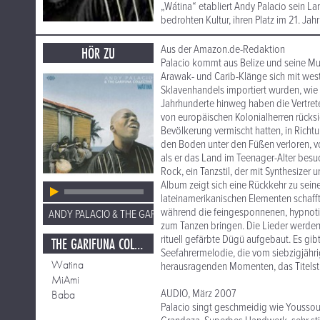
„Wátina“ etabliert Andy Palacio sein La
bedrohten Kultur, ihren Platz im 21. Jah
Aus der Amazon.de-Redaktion
HÖR ZU
Palacio kommt aus Belize und seine Musi
Arawak- und Carib-Klänge sich mit west
Sklavenhandels importiert wurden, wie 
Jahrhunderte hinweg haben die Vertrete
von europäischen Kolonialherren rücksic
Bevölkerung vermischt hatten, in Richt
den Boden unter den Füßen verloren, vo
als er das Land im Teenager-Alter besuc
Rock, ein Tanzstil, der mit Synthesiz
Album zeigt sich eine Rückkehr zu sein
lateinamerikanischen Elementen schafft 
während die feingesponnenen, hypnotis
ANDY PALACIO & THE GARIFUNA COLLECTIVE
zum Tanzen bringen. Die Lieder werden
rituell gefärbte Dügü aufgebaut. Es gi
THE GARIFUNA COLLECTIVE
Seefahrermelodie, die vom siebzigjähr
Watina
herausragenden Momenten, das Titelstüc
MiAmi
AUDIO, März 2007
Baba
Palacio singt geschmeidig wie Youssou