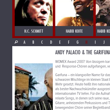
H.C. SCHMITT
HABIB KOITE
HABIB KO
A
B
C
D
E
F
G
H
I
J
ANDY PALACIO & THE GARIFUNA
WOMEX Award 2007: Von lässigem karib
und Response-Chören aufgefangen, ver
Garifuna – ein klangvoller Name für da
schwarzen Mischlinge im kleinen Staat
Wehr gesetzt. Heute heißt ihre nationa
als bester Nachwuchskünstler ausgezeic
internationalen TV liefen. Für die Aufn
relaxte Songs, in denen sich seine rau
Gitarre, anheizenden Perkussions und T
bewegenden Chöre seiner Begleitband, T