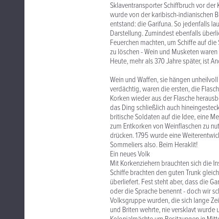
Sklaventransporter Schiffbruch vor der K
wurde von der karibisch-indianischen
entstand: die Garifuna. So jedenfalls l
Darstellung. Zumindest ebenfalls überl
Feuerchen machten, um Schiffe auf die
zu löschen - Wein und Musketen waren 
Heute, mehr als 370 Jahre später, ist An
Wein und Waffen, sie hängen unheilvol
verdächtig, waren die ersten, die Flas
Korken wieder aus der Flasche herausb
das Ding schließlich auch hineingesteckt
britische Soldaten auf die Idee, eine 
zum Entkorken von Weinflaschen zu nut
drücken. 1795 wurde eine Weiterentwick
Sommeliers also. Beim Heraklit!
Ein neues Volk
Mit Korkenziehern brauchten sich die 
Schiffe brachten den guten Trunk gleich 
überliefert. Fest steht aber, dass die G
oder die Sprache benennt - doch wir sch
Volksgruppe wurden, die sich lange Z
und Briten wehrte, nie versklavt wurde u