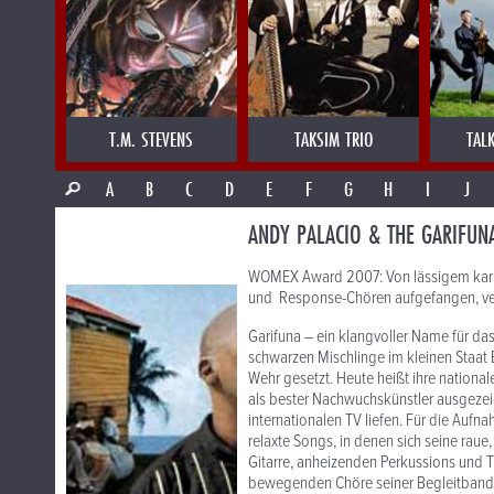
T.M. STEVENS
TAKSIM TRIO
TAL
A
B
C
D
E
F
G
H
I
J
ANDY PALACIO & THE GARIFUNA
WOMEX Award 2007: Von lässigem karib
und Response-Chören aufgefangen, ver
Garifuna – ein klangvoller Name für da
schwarzen Mischlinge im kleinen Staat
Wehr gesetzt. Heute heißt ihre nationa
als bester Nachwuchskünstler ausgezeic
internationalen TV liefen. Für die Aufn
relaxte Songs, in denen sich seine rau
Gitarre, anheizenden Perkussions und T
bewegenden Chöre seiner Begleitband, T