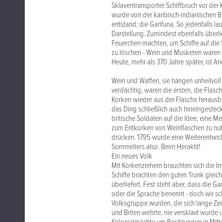
Sklaventransporter Schiffbruch vor der K
wurde von der karibisch-indianischen
entstand: die Garifuna. So jedenfalls l
Darstellung. Zumindest ebenfalls überl
Feuerchen machten, um Schiffe auf die
zu löschen - Wein und Musketen waren 
Heute, mehr als 370 Jahre später, ist An
Wein und Waffen, sie hängen unheilvol
verdächtig, waren die ersten, die Flas
Korken wieder aus der Flasche herausb
das Ding schließlich auch hineingesteckt
britische Soldaten auf die Idee, eine 
zum Entkorken von Weinflaschen zu nut
drücken. 1795 wurde eine Weiterentwick
Sommeliers also. Beim Heraklit!
Ein neues Volk
Mit Korkenziehern brauchten sich die 
Schiffe brachten den guten Trunk gleich 
überliefert. Fest steht aber, dass die G
oder die Sprache benennt - doch wir sch
Volksgruppe wurden, die sich lange Z
und Briten wehrte, nie versklavt wurde u