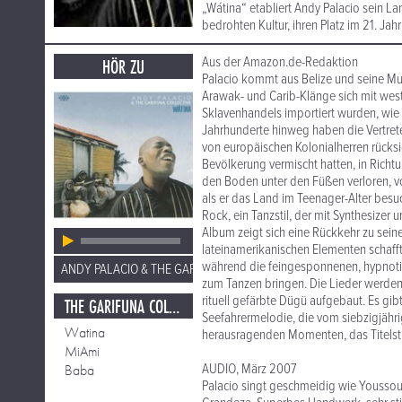
„Wátina“ etabliert Andy Palacio sein La
bedrohten Kultur, ihren Platz im 21. Jah
Aus der Amazon.de-Redaktion
HÖR ZU
Palacio kommt aus Belize und seine Musi
Arawak- und Carib-Klänge sich mit west
Sklavenhandels importiert wurden, wie 
Jahrhunderte hinweg haben die Vertrete
von europäischen Kolonialherren rücksic
Bevölkerung vermischt hatten, in Richt
den Boden unter den Füßen verloren, vo
als er das Land im Teenager-Alter besuc
Rock, ein Tanzstil, der mit Synthesiz
Album zeigt sich eine Rückkehr zu sein
lateinamerikanischen Elementen schafft 
während die feingesponnenen, hypnotis
ANDY PALACIO & THE GARIFUNA COLLECTIVE
zum Tanzen bringen. Die Lieder werden
rituell gefärbte Dügü aufgebaut. Es gi
THE GARIFUNA COLLECTIVE
Seefahrermelodie, die vom siebzigjähr
Watina
herausragenden Momenten, das Titelstüc
MiAmi
AUDIO, März 2007
Baba
Palacio singt geschmeidig wie Youssou