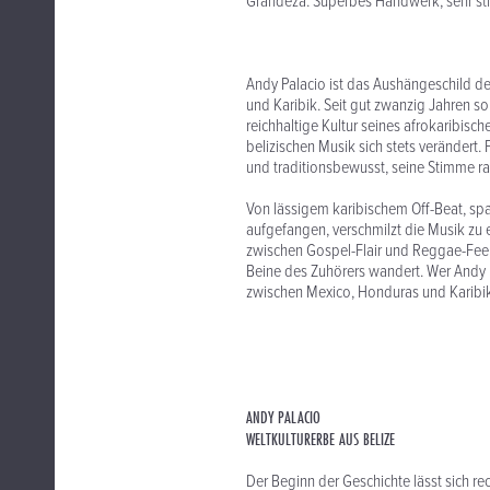
Grandeza. Superbes Handwerk, sehr sti
Andy Palacio ist das Aushängeschild d
und Karibik. Seit gut zwanzig Jahren s
reichhaltige Kultur seines afrokaribisc
belizischen Musik sich stets verändert. P
und traditionsbewusst, seine Stimme ra
Von lässigem karibischem Off-Beat, s
aufgefangen, verschmilzt die Musik zu
zwischen Gospel-Flair und Reggae-Feel
Beine des Zuhörers wandert. Wer Andy Pal
zwischen Mexico, Honduras und Karibik 
ANDY PALACIO
WELTKULTURERBE AUS BELIZE
Der Beginn der Geschichte lässt sich rec