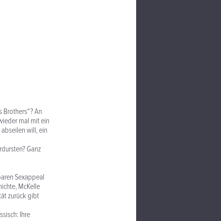
s Brothers“? An
wieder mal mit ein
abseilen will, ein
erdursten? Ganz
baren Sexappeal
hichte, McKelle
ät zurück gibt
sisch: Ihre