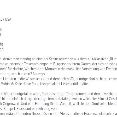
S / USA
c)
)
b)
dr)
, denkt man ständig an eine der Schlüsselszenen aus dem Kult-Klassiker „Blue
iese wundervolle Tresenschlampe im Burgershop ihrem Gatten, der sich gerade 
lows’ für Nächte, Wochen oder Monate in die maskuline Vorstellung von Freiheit 
 entgegen schleudert? Als ergo
en Liebsten in die Wüste schickt und dennoch hofft, er möge dort nicht gleich v
 Robin McKelle diese Rolle kongenial mit Leben erfüllt hätte.
enn hübsch aufgefallen wäre, über das nötige Temperament und den unverzicht
hlicht und einfach die goldrichtige femme fatale gewesen wäre. Der Film ist Gesc
ck Gegenwart. Und eine Hoffnung für die Zukunft, weil sie dem Soul seine Identit
zz, Gospel, Blues und eine Ahnung von
nen, mäandrierenden Nebenflüssen kürt. Vieles an dieser Frau erscheint sehr klas