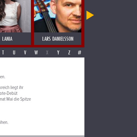
LANIA
LARS DANIELSSON
LAS MIGAS
T
U
V
W
X
Y
Z
#
hen.
eich liegt ihr
Note-Debüt
nat Mai die Spitze
ihen.