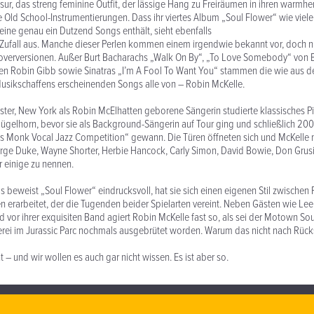
sur, das streng feminine Outfit, der lässige Hang zu Freiräumen in ihren warmhe
 Old School-Instrumentierungen. Dass ihr viertes Album „Soul Flower“ wie viele
ne genau ein Dutzend Songs enthält, sieht ebenfalls
Zufall aus. Manche dieser Perlen kommen einem irgendwie bekannt vor, doch nu
 Coverversionen. Außer Burt Bacharachs „Walk On By“, „To Love Somebody“ von
nen Robin Gibb sowie Sinatras „I’m A Fool To Want You“ stammen die wie aus 
usikschaffens erscheinenden Songs alle von – Robin McKelle.
ster, New York als Robin McElhatten geborene Sängerin studierte klassisches P
lügelhorn, bevor sie als Background-Sängerin auf Tour ging und schließlich 20
us Monk Vocal Jazz Competition“ gewann. Die Türen öffneten sich und McKelle m
rge Duke, Wayne Shorter, Herbie Hancock, Carly Simon, David Bowie, Don Grus
 einige zu nennen.
as beweist „Soul Flower“ eindrucksvoll, hat sie sich einen eigenen Stil zwische
n erarbeitet, der die Tugenden beider Spielarten vereint. Neben Gästen wie Lee
 vor ihrer exquisiten Band agiert Robin McKelle fast so, als sei der Motown Soul
erei im Jurassic Parc nochmals ausgebrütet worden. Warum das nicht nach Rüc
t – und wir wollen es auch gar nicht wissen. Es ist aber so.