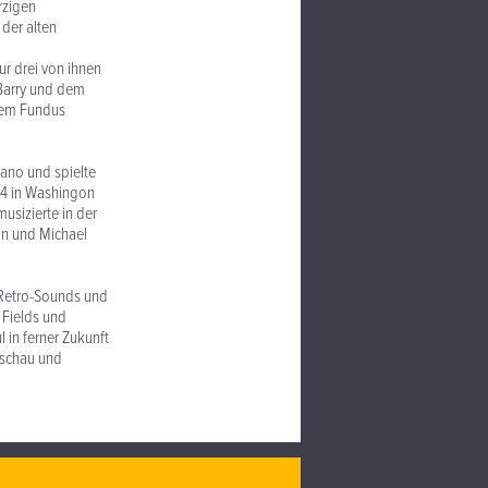
rzigen
 der alten
r drei von ihnen
 Barry und dem
dem Fundus
iano und spielte
04 in Washingon
usizierte in der
in und Michael
n Retro-Sounds und
 Fields und
 in ferner Zukunft
kschau und