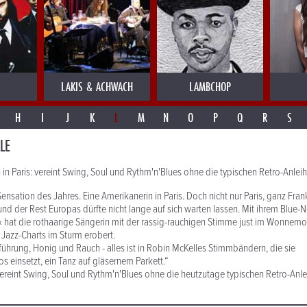
LAKIS & ACHWACH
LAMBCHOP
H
I
J
K
L
M
N
O
P
Q
R
S
LE
 in Paris: vereint Swing, Soul und Rythm'n'Blues ohne die typischen Retro-Anlei
Sensation des Jahres. Eine Amerikanerin in Paris. Doch nicht nur Paris, ganz Frankr
und der Rest Europas dürfte nicht lange auf sich warten lassen. Mit ihrem Blue-
hat die rothaarige Sängerin mit der rassig-rauchigen Stimme just im Wonnemo
 Jazz-Charts im Sturm erobert.
ührung, Honig und Rauch - alles ist in Robin McKelles Stimmbändern, die sie
tuos einsetzt, ein Tanz auf gläsernem Parkett.“
ereint Swing, Soul und Rythm'n'Blues ohne die heutzutage typischen Retro-Anle