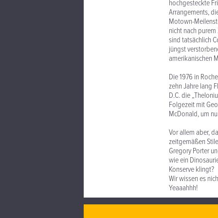
hochgesteckte Fri
Arrangements, die
Motown-Meilenstei
nicht nach purem 
sind tatsächlich
jüngst verstorbe
amerikanischen M
Die 1976 in Roche
zehn Jahre lang F
D.C. die „Theloni
Folgezeit mit Geo
McDonald, um nur
Vor allem aber, d
zeitgemäßen Stile
Gregory Porter und
wie ein Dinosauri
Konserve klingt?
Wir wissen es nich
Yeaaahhh!