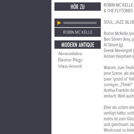
ROBIN MC KELLE
HÖR ZU
& THE FLYTONES
SOUL, JAZZ, BLUE
ROBIN MC KELLE
Robin McKelle (vo
Ben Stivers (key, p
MODERN ANTIQUE
Al Street (g)
Derek Nievergelt (
Abracadabra
Adrian Harpham (
Eleonor Ribgy
Mess Around
Warum, zum Teufel
jene Szene, als d
paar ’good ol’ fel
zorniges „Think!“
Aretha Franklin d
einfach: Weil auch
Eher als schön d
verfügt hätte, sc
indes ist zum Glü
und gleichsam Ja
Westcoast zu klei