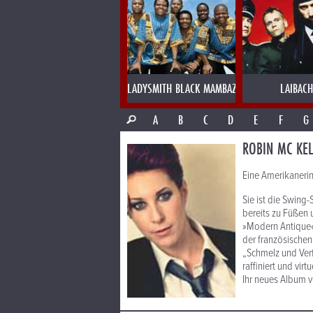
LADYSMITH BLACK MAMBAZO
LAIBACH
A
B
C
D
E
F
G
ROBIN MC KEL
Eine Amerikanerin
Sie ist die Swing-
bereits zu Füßen 
»Modern Antique« 
der französischen
„Schmelz und Verf
raffiniert und vir
Ihr neues Album v