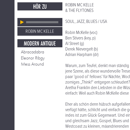
ROBIN MC KELLE
HÖR ZU
& THE FLYTONES
SOUL, JAZZ, BLUES / USA
ROBIN MC KELLE
Robin McKelle (voc)
Ben Stivers (key, p)
MODERN ANTIQUE
Al Street (g)
Derek Nievergelt (b)
Abracadabra
Adrian Harpham (dr)
Eleonor Ribgy
Mess Around
Warum, zum Teufel, denkt man ständig 
jene Szene, als diese wundervolle Tres
paar ’good ol’ fellows’ für Nächte, Woc
zorniges „Think!“ entgegen schleudert?
Aretha Franklin den Liebsten in die Wüs
einfach: Weil auch Robin McKelle diese 
Eher als schön denn hübsch aufgefall
verfügt hätte, schlicht und einfach die
indes ist zum Glück Gegenwart. Und eine
und gleichsam Jazz, Gospel, Blues und
Westcoast zu kleinen, mäandrierenden Ne