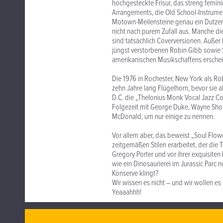
hochgesteckte Frisur, das streng femini
Arrangements, die Old School-Instrumen
Motown-Meilensteine genau ein Dutzend
nicht nach purem Zufall aus. Manche d
sind tatsächlich Coverversionen. Auße
jüngst verstorbenen Robin Gibb sowie
amerikanischen Musikschaffens erschei
Die 1976 in Rochester, New York als Ro
zehn Jahre lang Flügelhorn, bevor sie 
D.C. die „Thelonius Monk Vocal Jazz Co
Folgezeit mit George Duke, Wayne Shor
McDonald, um nur einige zu nennen.
Vor allem aber, das beweist „Soul Flowe
zeitgemäßen Stilen erarbeitet, der die
Gregory Porter und vor ihrer exquisiten
wie ein Dinosaurierei im Jurassic Par
Konserve klingt?
Wir wissen es nicht – und wir wollen es 
Yeaaahhh!