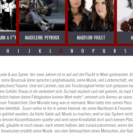
NN A F*NK
MADELEINE PEYROUX
MADISON VIOLET
M
H
I
J
K
L
M
N
O
P
Q
R
S
de & aus Syrien. Vor zwei Jahren ist er auf auf der Flucht in Wien gestrandet. Al
 seine Bouzouk (eine syrische Langhalslaute), seine Musik, viel Leidenschaft, v
lischen) Träume. Und ein Lächeln, das die Trostlosigkeit hinter sich gelassen hat
utes Gefühl. Etwas in dir verändert sich. Du hast studiert und viel gelernt, du hast
zlich haben deine Fähigkeiten keinen Wert mehr“, erinnert sich Ammo an seine
um Traiskirchen. Drei Monate lang war er niemand. Man hatte ihm seinen Pass 
 Identität. Zuvor verlor er ihn in seiner Heimat: als seine Nachbarn & Freunde 
en getötet wurden, da hörte Salah auf, Musik zu machen, weil er das System nicht
n dessen Konzerthäusern spielte und weil seine Kreativität dort auch keinen Plat
eß, glaubte er noch daran, nach einem halben Jahr zurückzukommen, wenn die 
. Inzwischen erzählt seine Musik von den Sehnsüchten eines Menschen, der flü