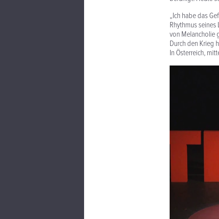
„Ich habe das Gef
Rhythmus seines L
von Melancholie 
Durch den Krieg h
In Österreich, mit