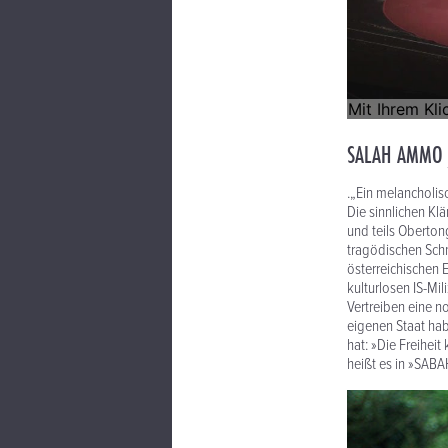
SALAH AMMO 
.„Ein melancholis
Die sinnlichen Kl
und teils Oberto
tragödischen Sch
österreichischen E
kulturlosen IS-Mi
Vertreiben eine n
eigenen Staat ha
hat: »Die Freiheit
heißt es in »SA