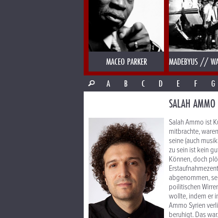
MACEO PARKER
MADEBYUS // WA
A
B
C
D
E
F
G
SALAH AMMO
Salah Ammo ist Kur
mitbrachte, waren
seine (auch musika
zu sein ist kein g
Können, doch plöt
Erstaufnahmezentr
abgenommen, seine
poilitischen Wirr
wollte, indem er i
Ammo Syrien verli
beruhigt. Das war