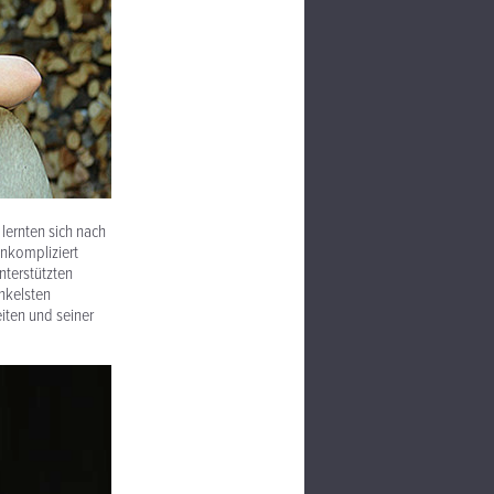
lernten sich nach
unkompliziert
nterstützten
nkelsten
iten und seiner