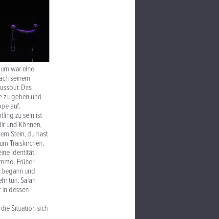
dium war eine
Nach seinem
oussour. Das
te zu geben und
ppe auf.
ling zu sein ist
 dir und Können,
em Stein, du hast
um Traiskirchen.
ne Identität.
 Ammo. Früher
on begann und
hr tun. Salah
r in dessen
ie Situation sich