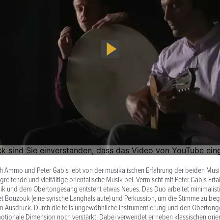
h Ammo und Peter Gabis lebt von der musikalischen Erfahrung der beiden Mus
rgreifende und vielfältige orientalische Musik bei. Vermischt mit Peter Gabis Er
sik und dem Obertongesang entsteht etwas Neues. Das Duo arbeitet minimalist
et Bouzouk (eine syrische Langhalslaute) und Perkussion, um die Stimme zu begl
im Ausdruck. Durch die teils ungewöhnliche Instrumentierung und den Oberton
otionale Dimension noch verstärkt. Dabei verwendet er neben klassischen orie