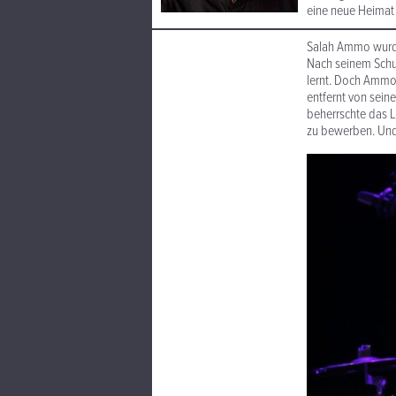
eine neue Heimat f
Salah Ammo wurde 
Nach seinem Schula
lernt. Doch Ammo
entfernt von sein
beherrschte das L
zu bewerben. Und