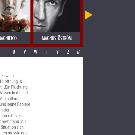
AGNIFICO
MAGNUS ÖSTRÖM
MAHOTELLA QUEENS
T
U
V
W
X
Y
Z
#
les was er
iel Hoffnung &
. „Ein Flüchtling
 Wissen in dir und
 Ankunft im
und seine Papiere
in den
 unterstützen
z mehr fand. Als
Situation sich
chten musste und