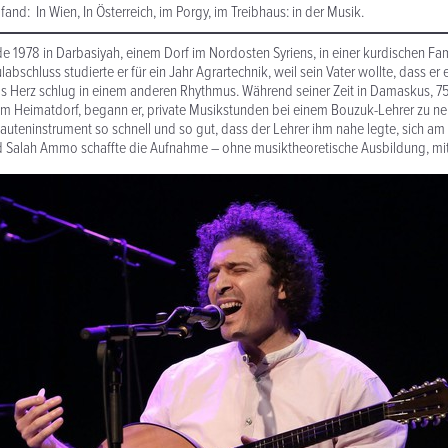
and: In Wien, In Österreich, im Porgy, im Treibhaus: in der Musik.
1978 in Darbasiyah, einem Dorf im Nordosten Syriens, in einer kurdischen Fam
bschluss studierte er für ein Jahr Agrartechnik, weil sein Vater wollte, dass er
s Herz schlug in einem anderen Rhythmus. Während seiner Zeit in Damaskus, 7
em Heimatdorf, begann er, private Musikstunden bei einem Bouzuk-Lehrer zu n
auteninstrument so schnell und so gut, dass der Lehrer ihm nahe legte, sich a
 Salah Ammo schaffte die Aufnahme – ohne musiktheoretische Ausbildung, mit