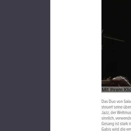
Das Duo von Sala
steuert seine übe
Jazz, der Weltmu
sinnlich, verwend
Gesang ist stark 
Gabis wird die em