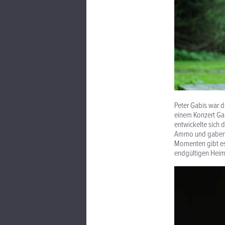
Peter Gabis war d
einem Konzert Gab
entwickelte sich 
Ammo und gaben ih
Momenten gibt es 
endgültigen Heima