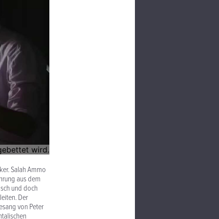
iker. Salah Ammo
fahrung aus dem
isch und doch
eiten. Der
gesang von Peter
ntalischen