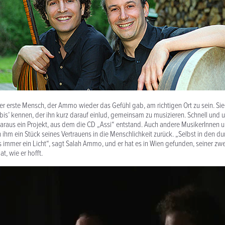
er erste Mensch, der Ammo wieder das Gefühl gab, am richtigen Ort zu sein. Sie 
is’ kennen, der ihn kurz darauf einlud, gemeinsam zu musizieren. Schnell und 
daraus ein Projekt, aus dem die CD „Assi“ entstand. Auch andere MusikerInnen u
m ein Stück seines Vertrauens in die Menschlichkeit zurück. „Selbst in den du
immer ein Licht“, sagt Salah Ammo, und er hat es in Wien gefunden, seiner zwe
t, wie er hofft.