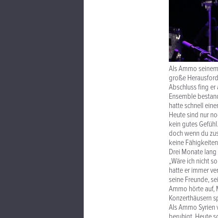
Als Ammo seinem V
große Herausforde
Abschluss fing er
Ensemble bestand
hatte schnell ein
Heute sind nur noc
kein gutes Gefühl.
doch wenn du zusa
keine Fähigkeiten
Drei Monate lang 
„Wäre ich nicht s
hatte er immer ve
seine Freunde, se
Ammo hörte auf, M
Konzerthäusern spi
Als Ammo Syrien v
beruhigt. Heute sc