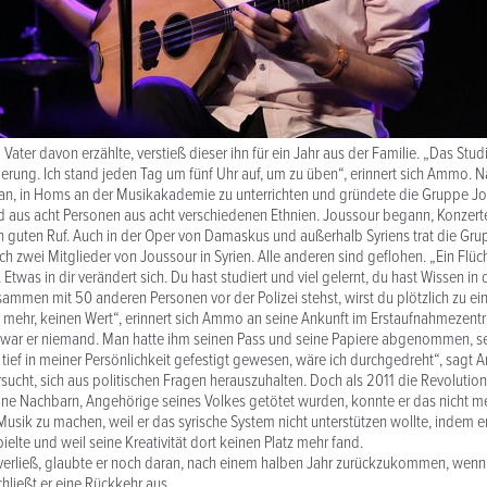
ater davon erzählte, verstieß dieser ihn für ein Jahr aus der Familie. „Das Stu
rung. Ich stand jeden Tag um fünf Uhr auf, um zu üben“, erinnert sich Ammo. 
 an, in Homs an der Musikakademie zu unterrichten und gründete die Gruppe J
 aus acht Personen aus acht verschiedenen Ethnien. Joussour begann, Konzer
en guten Ruf. Auch in der Oper von Damaskus und außerhalb Syriens trat die Gru
h zwei Mitglieder von Joussour in Syrien. Alle anderen sind geflohen. „Ein Flücht
 Etwas in dir verändert sich. Du hast studiert und viel gelernt, du hast Wissen in
mmen mit 50 anderen Personen vor der Polizei stehst, wirst du plötzlich zu ein
 mehr, keinen Wert“, erinnert sich Ammo an seine Ankunft im Erstaufnahmezentr
war er niemand. Man hatte ihm seinen Pass und seine Papiere abgenommen, sei
o tief in meiner Persönlichkeit gefestigt gewesen, wäre ich durchgedreht“, sagt
rsucht, sich aus politischen Fragen herauszuhalten. Doch als 2011 die Revoluti
ine Nachbarn, Angehörige seines Volkes getötet wurden, konnte er das nicht me
usik zu machen, weil er das syrische System nicht unterstützen wollte, indem e
elte und weil seine Kreativität dort keinen Platz mehr fand.
erließ, glaubte er noch daran, nach einem halben Jahr zurückzukommen, wenn d
hließt er eine Rückkehr aus.