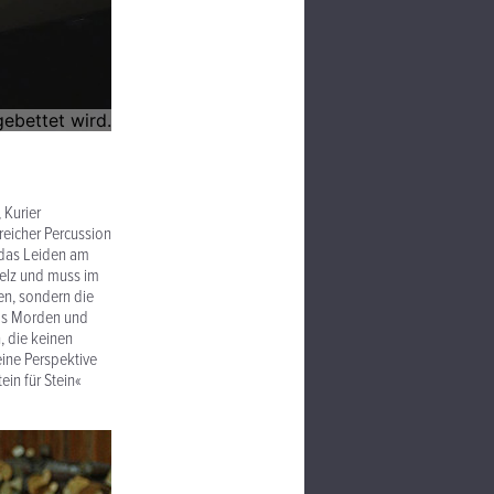
 Kurier
reicher Percussion
 das Leiden am
elz und muss im
len, sondern die
das Morden und
, die keinen
ine Perspektive
ein für Stein«