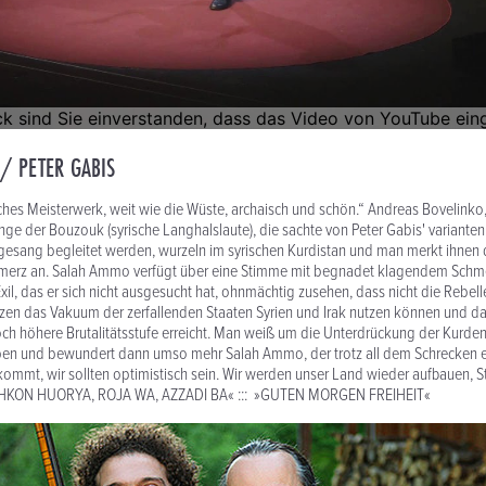
/ PETER GABIS
ches Meisterwerk, weit wie die Wüste, archaisch und schön.“ Andreas Bovelinko,
änge der Bouzouk (syrische Langhalslaute), die sachte von Peter Gabis' varianten
ngesang begleitet werden, wurzeln im syrischen Kurdistan und man merkt ihnen
merz an. Salah Ammo verfügt über eine Stimme mit begnadet klagendem Schm
xil, das er sich nicht ausgesucht hat, ohnmächtig zusehen, dass nicht die Rebel
lizen das Vakuum der zerfallenden Staaten Syrien und Irak nutzen können und 
och höhere Brutalitätsstufe erreicht. Man weiß um die Unterdrückung der Kurden
ben und bewundert dann umso mehr Salah Ammo, der trotz all dem Schrecken e
 kommt, wir sollten optimistisch sein. Wir werden unser Land wieder aufbauen, St
BAHKON HUORYA, ROJA WA, AZZADI BA« ::: »GUTEN MORGEN FREIHEIT«