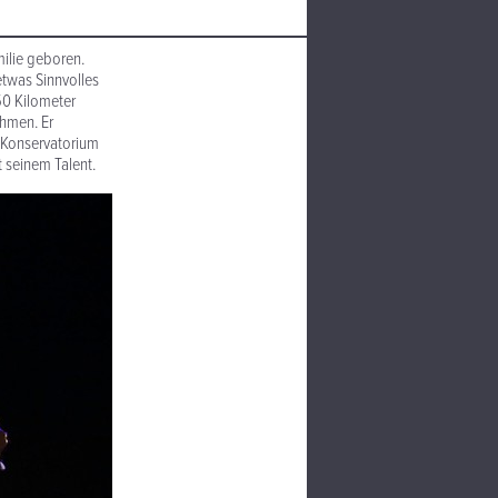
ilie geboren.
 etwas Sinnvolles
50 Kilometer
ehmen. Er
m Konservatorium
 seinem Talent.