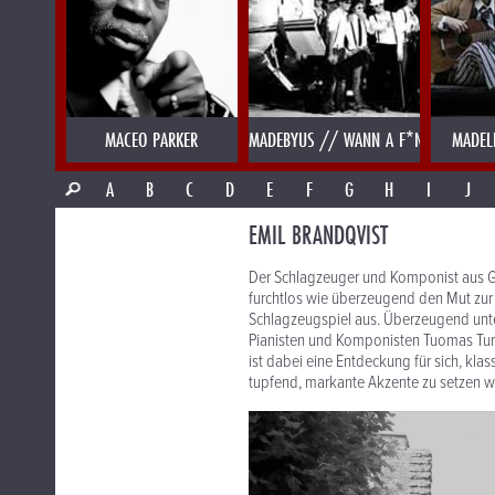
MACEO PARKER
MADEBYUS // WANN A F*NK
MADEL
A
B
C
D
E
F
G
H
I
J
EMIL BRANDQVIST
Der Schlagzeuger und Komponist aus Gö
furchtlos wie überzeugend den Mut zur 
Schlagzeugspiel aus. Überzeugend unter
Pianisten und Komponisten Tuomas Tu
ist dabei eine Entdeckung für sich, klas
tupfend, markante Akzente zu setzen w