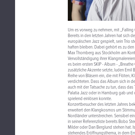
Um es vorweg zu nehmen, mit „Falling Cr
Bereits in den letzten Jahren hat sich
europäischen Jazz gespielt, sein Trio 
haften bleiben. Dabei gehört es zu de
Max Thornberg aus Stockholm am Kontr
Vervollständigung ihrer Klangmalereien 
es beim ersten SKIP - Album - „Breathe
zusätzliche Akzente setzte, luden Emil
Reihe von Bläsern ein, die mit Flöten, 
verdichteten. Dass das Album sich in de
auch mit der Tatsache zu tun, dass das
Palatia Jazz oder in Hamburg gab und d
spielend einlösen konnte.
Konzertbesucher des letzten Jahres bek
erweitert den Klangkosmos um Stimmun
Nordländer unterstreichen. Sensibel e
in seiner Referenzliste bereits Bobo S
Milder oder Dan Berglund stehen hat. Is
stehendes Eröffnungsthema, in dem Emi