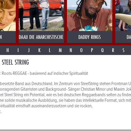
N
DAAU DIE ANARCHISTISCHE ABENDUNTERHALTUNG
DADDY RINGS
DA
H
I
J
K
L
M
N
O
P
Q
R
S
STEEL STRING
oots-REGGAE - basierend auf indischer Spiritualität
al besetzte Band aus Deutschland. Im Zentrum von SteelString stehen Frontman
vorragenden Gitarristen und Background- Sänger Christian Minor und Maxim Jok
et Steel String ein Potential, wie es bei deutschen Reggaebands selten zu finden 
ne solide musikalische Ausbildung, sie haben das intellektuelle Format, sich m
iritualität ernsthaft auseinanderzusetzen und sie rocken,
.