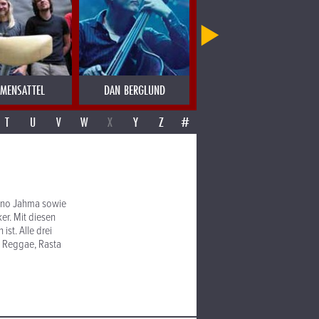
MENSATTEL
DAN BERGLUND
DANCAS OCULTAS PORTUGAL
T
U
V
W
X
Y
Z
#
 Uno Jahma sowie
er. Mit diesen
ist. Alle drei
it Reggae, Rasta