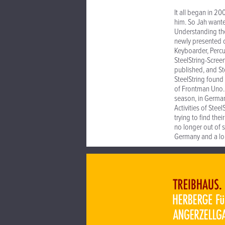
It all began in 
him. So Jah want
Understanding the 
newly presented 
Keyboarder, Percu
SteelString-Scree
published, and St
SteelString found
of Frontman Uno..
season, in German
Activities of Ste
trying to find th
no longer out of 
Germany and a lon