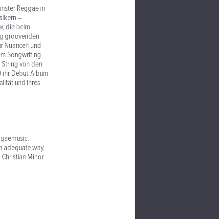
einster Reggae in
ikern --
w, die beim
hig groovenden
ür Nuancen und
lem Songwriting
l String von den
9 ihr Debut-Album
lität und ihres
ggaemusic.
an adequate way,
 Christian Minor