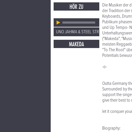
Die Musiker der du
HÖR ZU
der Tradition der 
Keyboards, Drums,
Publikum phasenwe
und Up Tempo- N
UNO JAHMA & STEEL STRING
Unterhaltungswert
("Makeda", "Music
MAKEDA
meisten Reggaeba
"To The Root" über
Potentials bewuss
-o-
Outta Germany the
Surrounded by the
support the singer
give their best to
let it conquer yo
Biography: