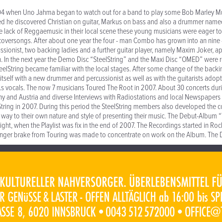
2004 when Uno Jahma began to watch out for a band to play some Bob Marley Mu
ed he discovered Christian on guitar, Markus on bass and also a drummer nam
lack of Reggaemusic in their local scene these young musicians were eager to fil
coversongs. After about one year the four - man Combo has grown into an nine
ssionist, two backing ladies and a further guitar player, namely Maxim Joker, 
n. In the next year the Demo Disc “SteelString” and the Maxi Disc “OMED” were
eelString became familiar with the local stages. After some change of the back
 itself with a new drummer and percussionist as well as with the guitarists adop
s vocals. The now 7 musicians Toured The Root in 2007. About 30 concerts du
y and Austria and diverse Interviews with Radiostations and local Newspapers
elString in 2007. During this period the SteelString members also developed the 
eir way to their own nature and style of presenting their music. The Debut-Album
sight, when the Playlist was fix in the end of 2007. The Recordings started in R
ger brake from Touring was made to concentrate on work on the Album. The Dis