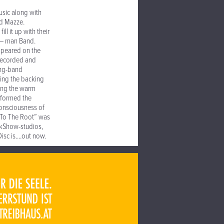
sic along with
ed Mazze.
l it up with their
 – man Band.
appeared on the
 recorded and
ing-band
ting the backing
ring the warm
 formed the
consciousness of
 “To The Root” was
ockShow-studios,
c is....out now.