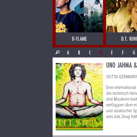
D-FLAME
D.T. KUH
A
B
C
D
E
F
G
UNO JAHMA & 
OUTTA GERMANY: R
Eine internation
die technisch her
drei Musikern biet
verfüggen über ei
und asiatischer Sp
was das Zeug hält