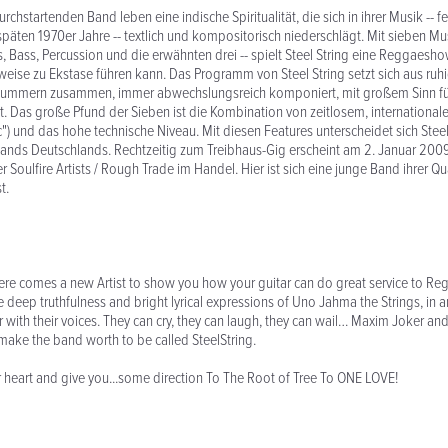
rchstartenden Band leben eine indische Spiritualität, die sich in ihrer Musik -- f
späten 1970er Jahre -- textlich und kompositorisch niederschlägt. Mit sieben Mus
 Bass, Percussion und die erwähnten drei -- spielt Steel String eine Reggaesho
ise zu Ekstase führen kann. Das Programm von Steel String setzt sich aus ru
ummern zusammen, immer abwechslungsreich komponiert, mit großem Sinn f
. Das große Pfund der Sieben ist die Kombination von zeitlosem, internationa
") und das hohe technische Niveau. Mit diesen Features unterscheidet sich Stee
nds Deutschlands. Rechtzeitig zum Treibhaus-Gig erscheint am 2. Januar 200
 Soulfire Artists / Rough Trade im Handel. Hier ist sich eine junge Band ihrer Qua
t.
re comes a new Artist to show you how your guitar can do great service to Re
 deep truthfulness and bright lyrical expressions of Uno Jahma the Strings, in 
 with their voices. They can cry, they can laugh, they can wail… Maxim Joker and
 make the band worth to be called SteelString.
ur heart and give you...some direction To The Root of Tree To ONE LOVE!