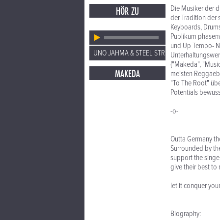
Die Musiker der du
HÖR ZU
der Tradition der 
Keyboards, Drums,
Publikum phasenwe
und Up Tempo- N
UNO JAHMA & STEEL STRING
Unterhaltungswert
("Makeda", "Music
MAKEDA
meisten Reggaeba
"To The Root" über
Potentials bewuss
-o-
Outta Germany the
Surrounded by the
support the singer
give their best to
let it conquer yo
Biography: