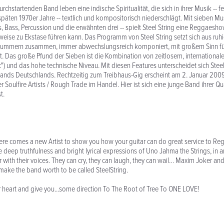
rchstartenden Band leben eine indische Spiritualität, die sich in ihrer Musik -- f
späten 1970er Jahre -- textlich und kompositorisch niederschlägt. Mit sieben Mus
 Bass, Percussion und die erwähnten drei -- spielt Steel String eine Reggaesho
ise zu Ekstase führen kann. Das Programm von Steel String setzt sich aus ru
ummern zusammen, immer abwechslungsreich komponiert, mit großem Sinn f
. Das große Pfund der Sieben ist die Kombination von zeitlosem, internationa
") und das hohe technische Niveau. Mit diesen Features unterscheidet sich Stee
nds Deutschlands. Rechtzeitig zum Treibhaus-Gig erscheint am 2. Januar 200
 Soulfire Artists / Rough Trade im Handel. Hier ist sich eine junge Band ihrer Qua
t.
re comes a new Artist to show you how your guitar can do great service to Re
 deep truthfulness and bright lyrical expressions of Uno Jahma the Strings, in 
 with their voices. They can cry, they can laugh, they can wail… Maxim Joker and
 make the band worth to be called SteelString.
ur heart and give you...some direction To The Root of Tree To ONE LOVE!