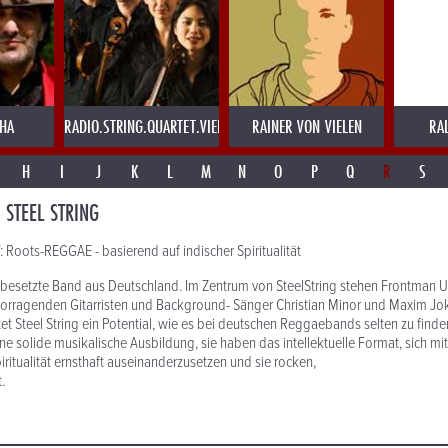
AHA
RADIO.STRING.QUARTET.VIENNA
RAINER VON VIELEN
RA
H
I
J
K
L
M
N
O
P
Q
R
S
STEEL STRING
oots-REGGAE - basierend auf indischer Spiritualität
al besetzte Band aus Deutschland. Im Zentrum von SteelString stehen Frontman
vorragenden Gitarristen und Background- Sänger Christian Minor und Maxim Jok
et Steel String ein Potential, wie es bei deutschen Reggaebands selten zu finden 
ne solide musikalische Ausbildung, sie haben das intellektuelle Format, sich m
iritualität ernsthaft auseinanderzusetzen und sie rocken,
.