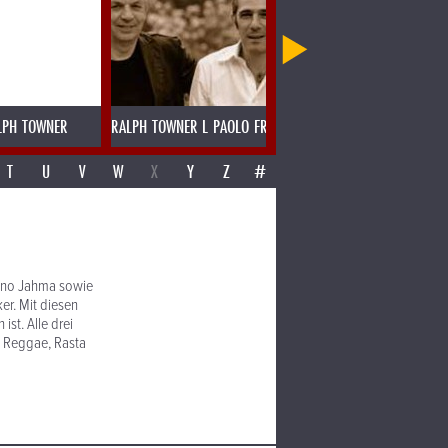
LPH TOWNER
RALPH TOWNER L PAOLO FRESU
RAMESH SHOTAM MADRAS SPE
T
U
V
W
X
Y
Z
#
 Uno Jahma sowie
er. Mit diesen
ist. Alle drei
it Reggae, Rasta