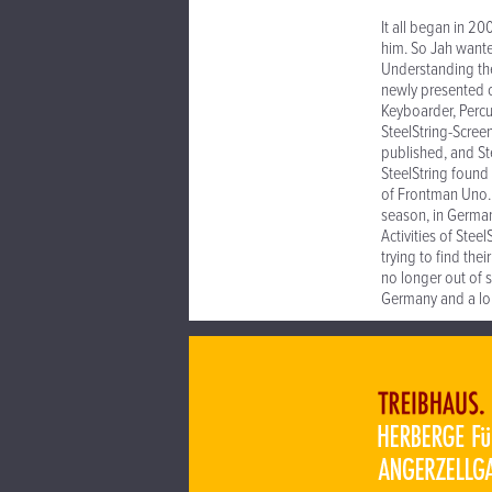
It all began in 
him. So Jah want
Understanding the 
newly presented 
Keyboarder, Percu
SteelString-Scree
published, and St
SteelString found
of Frontman Uno..
season, in German
Activities of Ste
trying to find th
no longer out of 
Germany and a lon