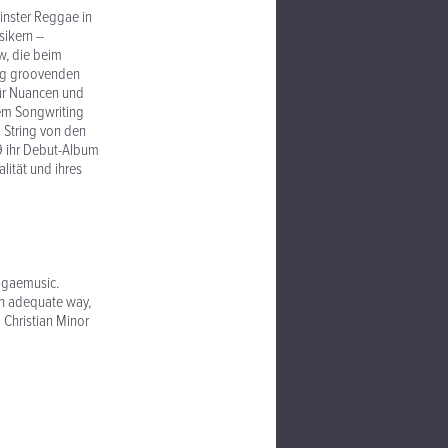
einster Reggae in
ikern --
w, die beim
hig groovenden
ür Nuancen und
lem Songwriting
l String von den
9 ihr Debut-Album
lität und ihres
ggaemusic.
an adequate way,
 Christian Minor