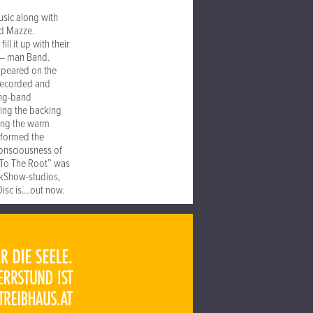
sic along with
ed Mazze.
l it up with their
 – man Band.
appeared on the
 recorded and
ing-band
ting the backing
ring the warm
 formed the
consciousness of
 “To The Root” was
ockShow-studios,
c is....out now.