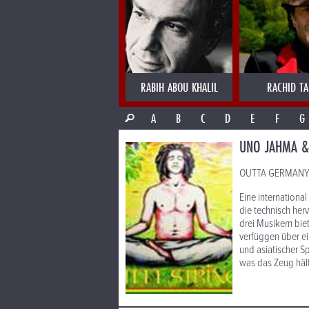
RABIH ABOU KHALIL
RACHID T
A
B
C
D
E
F
G
UNO JAHMA & 
OUTTA GERMANY: R
Eine internation
die technisch her
drei Musikern biet
verfüggen über ei
und asiatischer Sp
was das Zeug hält