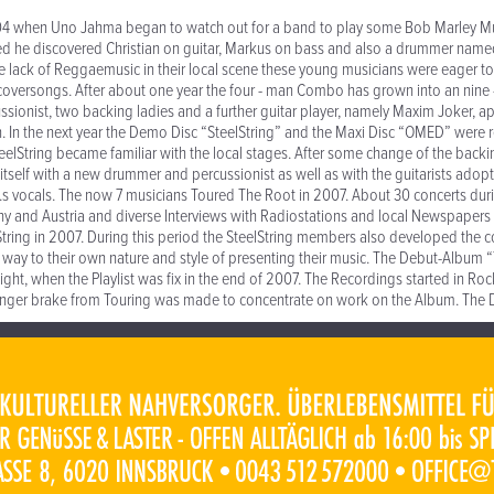
2004 when Uno Jahma began to watch out for a band to play some Bob Marley Mu
ed he discovered Christian on guitar, Markus on bass and also a drummer nam
lack of Reggaemusic in their local scene these young musicians were eager to fil
coversongs. After about one year the four - man Combo has grown into an nine
ssionist, two backing ladies and a further guitar player, namely Maxim Joker, 
n. In the next year the Demo Disc “SteelString” and the Maxi Disc “OMED” were
eelString became familiar with the local stages. After some change of the back
 itself with a new drummer and percussionist as well as with the guitarists adop
s vocals. The now 7 musicians Toured The Root in 2007. About 30 concerts du
y and Austria and diverse Interviews with Radiostations and local Newspapers
elString in 2007. During this period the SteelString members also developed the 
eir way to their own nature and style of presenting their music. The Debut-Album
sight, when the Playlist was fix in the end of 2007. The Recordings started in R
ger brake from Touring was made to concentrate on work on the Album. The Dis