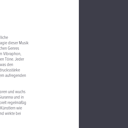
liche
Magie dieser Musik
ichen Genres
am Vibraphon,
igen Töne. Jeder
 was den
drucksstärke
inem aufregenden
boren und wuchs
 Giuranna und in
spielt regelmäßig
 Künstlern wie
nd wirkte bei