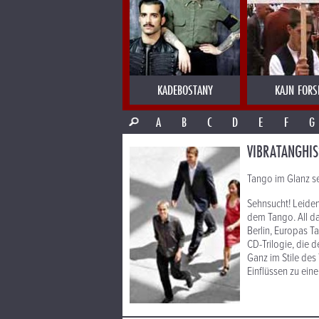
KADEBOSTANY
KAJN FORS
A
B
C
D
E
F
G
VIBRATANGHI
Tango im Glanz se
Sehnsucht! Leiden
dem Tango. All da
Berlin, Europas T
CD-Trilogie, die 
Ganz im Stile des
Einflüssen zu eine