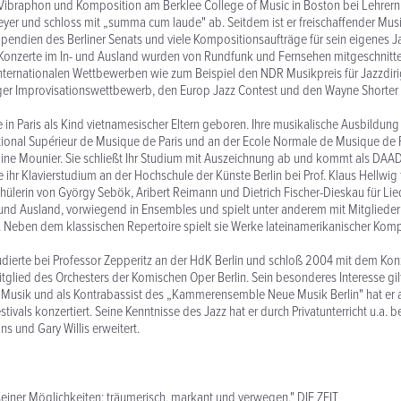
e Vibraphon und Komposition am Berklee College of Music in Boston bei Lehrern
r und schloss mit „summa cum laude" ab. Seitdem ist er freischaffender Musike
tipendien des Berliner Senats und viele Kompositionsaufträge für sein eigenes J
r Konzerte im In- und Ausland wurden von Rundfunk und Fernsehen mitgeschnitt
 internationalen Wettbewerben wie zum Beispiel den NDR Musikpreis für Jazzdir
ziger Improvisationswettbewerb, den Europ Jazz Contest und den Wayne Shorter
in Paris als Kind vietnamesischer Eltern geboren. Ihre musikalische Ausbildung 
ional Supérieur de Musique de Paris und an der Ecole Normale de Musique de P
ne Mounier. Sie schließt Ihr Studium mit Auszeichnung ab und kommt als DAAD
e ihr Klavierstudium an der Hochschule der Künste Berlin bei Prof. Klaus Hellwig 
hülerin von György Sebök, Aribert Reimann und Dietrich Fischer-Dieskau für Lie
- und Ausland, vorwiegend in Ensembles und spielt unter anderem mit Mitglieder
r. Neben dem klassischen Repertoire spielt sie Werke lateinamerikanischer Kom
tudierte bei Professor Zepperitz an der HdK Berlin und schloß 2004 mit dem Ko
Mitglied des Orchesters der Komischen Oper Berlin. Sein besonderes Interesse gil
Musik und als Kontrabassist des „Kammerensemble Neue Musik Berlin" hat er a
stivals konzertiert. Seine Kenntnisse des Jazz hat er durch Privatunterricht u.a. b
s und Gary Willis erweitert.
einer Möglichkeiten: träumerisch, markant und verwegen." DIE ZEIT