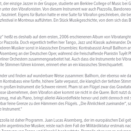
tt, der einzige Jazzer in der Gruppe, studierte am Berklee College of Music bei 
r unter den Vibrafonisten. Von diesem Instrument war auch Piazzolla, Bandoneo
fasziniert. Eigens für Burton hatte er eine Suite für Vibrafon geschrieben, die
festival in Montreux aufführten. Ein Stück Musikgeschichte, von dem sich das Be
z“ heißt es deshalb auf dem ersten, 2006 erschienenen Album von Vibratanghi
Piazzolla. Doch eigentlich treffen hier Tango, Jazz und Klassik aufeinander. D
anderen Musiker sonst in klassischen Ensembles: Kontrabassist Arnulf Ballhorn 
Aisemberg an der Deutschen Oper, während die freischaffende Pianistin Tuyêt P
erliner Orchestern zusammengearbeitet hat. Auch dass die Instrumente bei Vibr
lle Stimmen führen können, erinnert eher an ein klassisches Streichquartett.
ander und finden auf wunderbare Weise zusammen: Ballhorn, der ebenso wie da
em Kontrabass eine fünfte, höhere Saite verpasst, die klanglich der tiefsten Sti
em großen Instrument die Schwere nimmt. Pham ist am Flügel zwar das Gravitat
sse übernehmen, dem Vibrafon aber kommt sie nicht in die Quere. Bott nutzt d
zeug, mal als Piano, bringt allerlei Akkordeffekte hervor und zieht dennoch mit 
rbar feine Grenze zu den Hämmern des Flügels. „Die Ähnlichkeit zueinander“, sag
e Instrument.“
zzolla ist daher Programm. Juan Lucas Aisemberg, der im europäischen Exil g
n argentinischer Musiker, reiste nach dem Fall der Militärdiktatur erstmals na