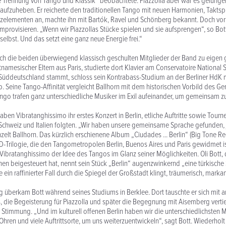
te Trennung von Tango und Klassik“ beobachtete. Piazzolla aber war es gelungen
aufzuheben. Er reicherte den traditionellen Tango mit neuen Harmonien, Takts
elementen an, machte ihn mit Bartók, Ravel und Schönberg bekannt. Doch vor 
mprovisieren. „Wenn wir Piazzollas Stücke spielen und sie aufsprengen“, so Bot
selbst. Und das setzt eine ganz neue Energie frei.“
ch die beiden überwiegend klassisch geschulten Mitglieder der Band zu eigen 
namesischer Eltern aus Paris, studierte dort Klavier am Conservatoire National S
 Süddeutschland stammt, schloss sein Kontrabass-Studium an der Berliner HdK
 Seine Tango-Affinität vergleicht Ballhorn mit dem historischen Vorbild des G
ngo trafen ganz unterschiedliche Musiker im Exil aufeinander, um gemeinsam z
ben Vibratanghissimo ihr erstes Konzert in Berlin, etliche Auftritte sowie Tour
Schweiz und Italien folgten. „Wir haben unsere gemeinsame Sprache gefunden, 
elt Ballhorn. Das kürzlich erschienene Album „Ciudades ... Berlin“ (Big Tone Rec
CD-Trilogie, die den Tangometropolen Berlin, Buenos Aires und Paris gewidmet is
 Vibratanghissimo der Idee des Tangos im Glanz seiner Möglichkeiten. Oli Bott, d
n beigesteuert hat, nennt sein Stück „Berlin“ augenzwinkernd „eine türkische S
ie ein raffinierter Fall durch die Spiegel der Großstadt klingt, träumerisch, mark
 überkam Bott während seines Studiums in Berklee. Dort tauschte er sich mit a
 die Begeisterung für Piazzolla und später die Begegnung mit Aisemberg verti
 Stimmung. „Und im kulturell offenen Berlin haben wir die unterschiedlichsten M
hren und viele Auftrittsorte, um uns weiterzuentwickeln“, sagt Bott. Wiederholt