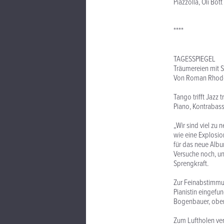
Piazzolla, Oli Bot
****
TAGESSPIEGEL
Träumereien mit 
Von Roman Rhod
Tango trifft Jazz 
Piano, Kontrabass
„Wir sind viel zu 
wie eine Explosio
für das neue Alb
Versuche noch, u
Sprengkraft.
Zur Feinabstimmu
Pianistin eingefu
Bogenbauer, oben
Zum Luftholen ver