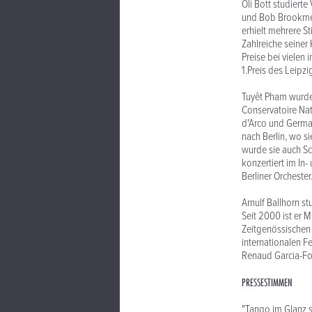
Oli Bott studiert
und Bob Brookmeye
erhielt mehrere S
Zahlreiche seine
Preise bei vielen
1.Preis des Leip
Tuyêt Pham wurde 
Conservatoire Nat
d'Arco und Germai
nach Berlin, wo si
wurde sie auch Sc
konzertiert im In
Berliner Orcheste
Arnulf Ballhorn s
Seit 2000 ist er 
Zeitgenössischen 
internationalen Fe
Renaud Garcia-Fon
PRESSESTIMMEN
"Tango im Glanz s