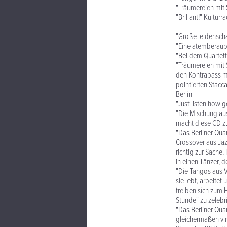
"Träumereien mit 
"Brillant!" Kulturr
"Große leidenscha
"Eine atemberaube
"Bei dem Quartett
"Träumereien mit 
den Kontrabass m
pointierten Stacc
Berlin
"Just listen how 
"Die Mischung au
macht diese CD z
"Das Berliner Quar
Crossover aus Ja
richtig zur Sache.
in einen Tänzer, 
"Die Tangos aus V
sie lebt, arbeitet
treiben sich zum 
Stunde" zu zelebr
"Das Berliner Qua
gleichermaßen vir