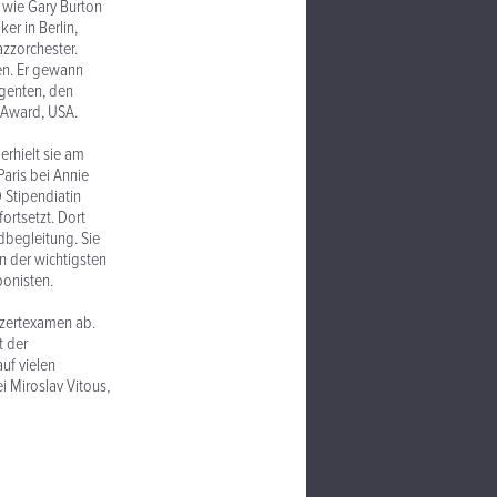
 wie Gary Burton
r in Berlin,
azzorchester.
en. Er gewann
igenten, den
 Award, USA.
erhielt sie am
aris bei Annie
 Stipendiatin
fortsetzt. Dort
dbegleitung. Sie
n der wichtigsten
ponisten.
nzertexamen ab.
t der
uf vielen
ei Miroslav Vitous,