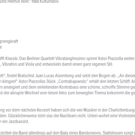
t und Helmut Abel." RBB Kulturradio
Sprengkraft
e
trifft Klassik: Das Berliner Quartett Vibratanghissimo spinnt Astor Piazzolla weite
, Vibrafon und Viola und entwickeln damit einen ganz eigenen Stil.
nett“, findet Bratschist Juan Lucas Aisemberg und setzt den Bogen ab. „An dieser
n klingen!“ Astor Piazzollas Stück „Contrabajeando“ erhält den letzten Schliff. 
um arrangiert und dem einleitenden Kontrabass eine schöne, schroffe Stimme g
nd der abrupte Wechsel vom leisen Intro zum bewegten Thema bekommt die g
ng vor dem nächsten Konzert haben sich die vier Musiker in der Charlottenbur
nden. Glücklicherweise stört das die Nachbarn nicht. Unten wohnt eine Violinisti
 ein Jazzbassist.
zichtet die Band allerdings auf den Balg eines Bandoneons. Stattdessen sorgt e