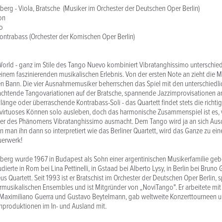
erg - Viola, Bratsche (Musiker im Orchester der Deutschen Oper Berlin)
on
no
 Kontrabass (Orchester der Komischen Oper Berlin)
orld - ganz im Stile des Tango Nuevo kombiniert Vibratanghissimo unterschied
 einem faszinierenden musikalischen Erlebnis. Von der ersten Note an zieht die 
ren Bann. Die vier Ausnahmemusiker beherrschen das Spiel mit den unterschiedl
achtende Tangovariationen auf der Bratsche, spannende Jazzimprovisationen 
rklänge oder überraschende Kontrabass-Soli - das Quartett findet stets die richt
n virtuoses Können solo ausleben, doch das harmonische Zusammenspiel ist es,
ber des Phänomens Vibratanghissimo ausmacht. Dem Tango wird ja an sich Aus
 man ihn dann so interpretiert wie das Berliner Quartett, wird das Ganze zu e
uerwerk!
berg wurde 1967 in Budapest als Sohn einer argentinischen Musikerfamilie ge
studierte in Rom bei Lina Pettinelli, in Gstaad bei Alberto Lysy, in Berlin bei Bruno
 Quartett. Seit 1993 ist er Bratschist im Orchester der Deutschen Oper Berlin, 
musikalischen Ensembles und ist Mitgründer von „NoviTango". Er arbeitete mit
 Maximiliano Guerra und Gustavo Beytelmann, gab weltweite Konzerttourneen u
enproduktionen im In- und Ausland mit.