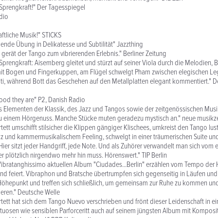
Sprengkraft!" Der Tagesspiegel
adio
ftliche Musik!" STICKS
nde Übung in Delikatesse und Subtilität" Jazzthing
 gerät der Tango zum vibrierenden Erlebnis." Berliner Zeitung
Sprengkraft: Aisemberg gleitet und stürzt auf seiner Viola durch die Melodien, B
it Bogen und Fingerkuppen, am Flügel schwelgt Pham zwischen elegischen Le
ati, während Bott das Geschehen auf den Metallplatten elegant kommentiert." 
good they are" P2, Danish Radio
s Elementen der Klassik, des Jazz und Tangos sowie der zeitgenössischen Mus
u einem Hörgenuss. Manche Stücke muten geradezu mystisch an." neue musikz
tett umschifft stilsicher die Klippen gängiger Klischees, umkreist den Tango lust
zz und kammermusikalischem Feeling, schwelgt in einer träumerischen Suite u
 Hier sitzt jeder Handgriff, jede Note. Und als Zuhörer verwandelt man sich vom 
der plötzlich nirgendwo mehr hin muss. Hörenswert." TIP Berlin
ibratanghissimo aktuellen Album "Ciudades...Berlin" erzählen vom Tempo der 
 und feiert. Vibraphon und Bratsche übertrumpfen sich gegenseitig in Läufen und 
Höhepunkt und treffen sich schließlich, um gemeinsam zur Ruhe zu kommen und
ieren." Deutsche Welle
rtett hat sich dem Tango Nuevo verschrieben und frönt dieser Leidenschaft in e
tuosen wie sensiblen Parforceritt auch auf seinem jüngsten Album mit Komposi