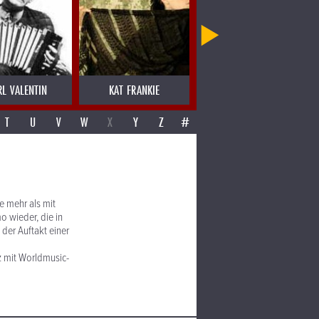
RL VALENTIN
KAT FRANKIE
KETIL BJORNSTAD
T
U
V
W
X
Y
Z
#
e mehr als mit
o wieder, die in
der Auftakt einer
z mit Worldmusic-