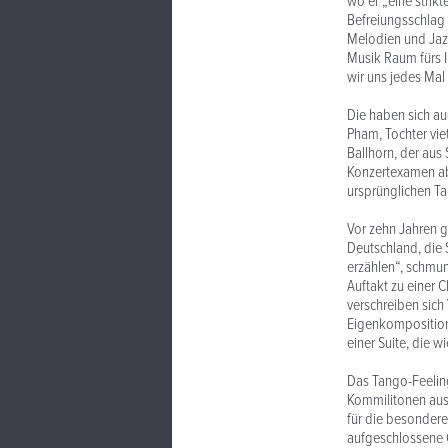
wo er „eine strik
Befreiungsschlag 
Melodien und Jazz
Musik Raum fürs I
wir uns jedes Mal 
Die haben sich au
Pham, Tochter viet
Ballhorn, der aus
Konzertexamen ab.
ursprünglichen Ta
Vor zehn Jahren ga
Deutschland, die 
erzählen“, schmunz
Auftakt zu einer 
verschreiben sich
Eigenkompositione
einer Suite, die w
Das Tango-Feeling
Kommilitonen aus,
für die besondere
aufgeschlossene O