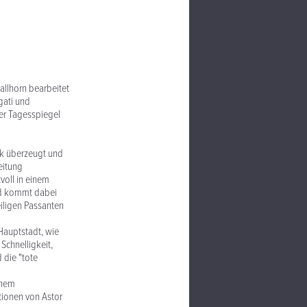
allhorn bearbeitet
gati und
Der Tagesspiegel
ik überzeugt und
eitung
voll in einem
nd kommt dabei
eiligen Passanten
Hauptstadt, wie
Schnelligkeit,
 die "tote
inem
tionen von Astor