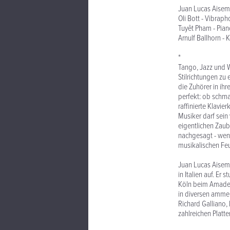
Juan Lucas Aisemb
Oli Bott - Vibraph
Tuyêt Pham - Pia
Arnulf Ballhorn -
*
Tango, Jazz und W
Stilrichtungen zu
die Zuhörer in ih
perfekt: ob schm
raffinierte Klavie
Musiker darf sei
eigentlichen Zau
nachgesagt - wenn
musikalischen Fe
Juan Lucas Aisem
in Italien auf. Er 
Köln beim Amadeus
in diversen ammer
Richard Galliano,
zahlreichen Platt