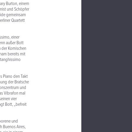
Gary Burton, einem
nist und Schöpfer
 beide gemeinsam
rliner Quartett
ssimo, einer
enn außer Bott
an der Komischen
ham bereits mit
atanghissimo
s Piano den Takt
mmung der Bratsche
ionszentrum und
as Vibrafon mal
seinen vier
t Bott, „befreit
eborene und
ch Buenos Aires,