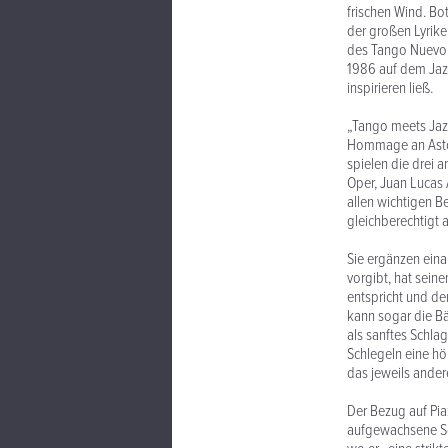
frischen Wind. Bo
der großen Lyrike
des Tango Nuevo, 
1986 auf dem Jazz
inspirieren ließ.
„Tango meets Jaz
Hommage an Astor 
spielen die drei 
Oper, Juan Lucas 
allen wichtigen B
gleichberechtigt a
Sie ergänzen ein
vorgibt, hat sein
entspricht und d
kann sogar die Bä
als sanftes Schlag
Schlegeln eine hö
das jeweils ander
Der Bezug auf Pia
aufgewachsene Soh