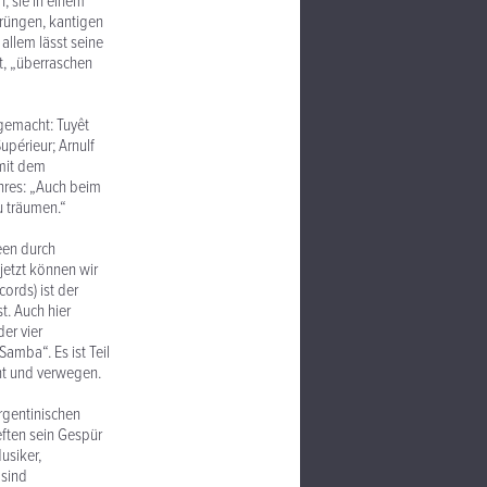
, sie in einem
prüngen, kantigen
allem lässt seine
t, „überraschen
gemacht: Tuyêt
upérieur; Arnulf
 mit dem
enres: „Auch beim
u träumen.“
neen durch
jetzt können wir
ords) ist der
t. Auch hier
er vier
amba“. Es ist Teil
ant und verwegen.
rgentinischen
eften sein Gespür
usiker,
 sind