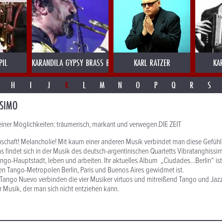
PIL
KARANDILA GYPSY BRASS BULGARIEN
KARL RATZER
KA
H
I
J
K
L
M
N
O
P
Q
R
S
SSIMO
iner Möglichkeiten: träumerisch, markant und verwegen.DIE ZEIT
schaft! Melancholie! Mit kaum einer anderen Musik verbindet man diese Gefühl
s findet sich in der Musik des deutsch-argentinischen Quartetts Vibratanghissim
ango-Hauptstadt, leben und arbeiten. Ihr aktuelles Album „Ciudades…Berlin“ ist 
den Tango-Metropolen Berlin, Paris und Buenos Aires gewidmet ist.
 Tango Nuevo verbinden die vier Musiker virtuos und mitreißend Tango und Jaz
r Musik, der man sich nicht entziehen kann.