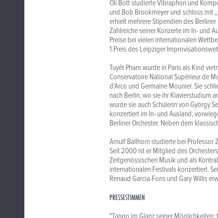
Oli Bott studierte Vibraphon und Kompo
und Bob Brookmeyer und schloss mit „su
erhielt mehrere Stipendien des Berliner
Zahlreiche seiner Konzerte im In- und
Preise bei vielen internationalen Wett
1.Preis des Leipziger Improvisationsw
Tuyêt Pham wurde in Paris als Kind viet
Conservatoire National Supérieur de M
d'Arco und Germaine Mounier. Sie schl
nach Berlin, wo sie ihr Klavierstudium a
wurde sie auch Schülerin von György Se
konzertiert im In- und Ausland, vorwie
Berliner Orchester. Neben dem klassisc
Arnulf Ballhorn studierte bei Professo
Seit 2000 ist er Mitglied des Orchester
Zeitgenössischen Musik und als Kontra
internationalen Festivals konzertiert. Se
Renaud Garcia-Fons und Gary Willis erwe
PRESSESTIMMEN
"Tango im Glanz seiner Möglichkeiten: 