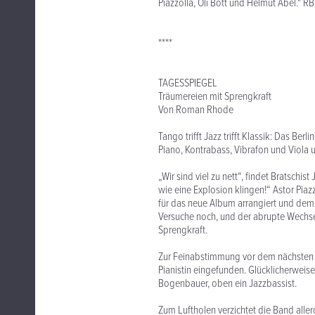
Piazzolla, Oli Bott und Helmut Abel." R
****
TAGESSPIEGEL
Träumereien mit Sprengkraft
Von Roman Rhode
Tango trifft Jazz trifft Klassik: Das Ber
Piano, Kontrabass, Vibrafon und Viola 
„Wir sind viel zu nett“, findet Bratsch
wie eine Explosion klingen!“ Astor Piaz
für das neue Album arrangiert und dem
Versuche noch, und der abrupte Wech
Sprengkraft.
Zur Feinabstimmung vor dem nächsten K
Pianistin eingefunden. Glücklicherweise
Bogenbauer, oben ein Jazzbassist.
Zum Luftholen verzichtet die Band alle