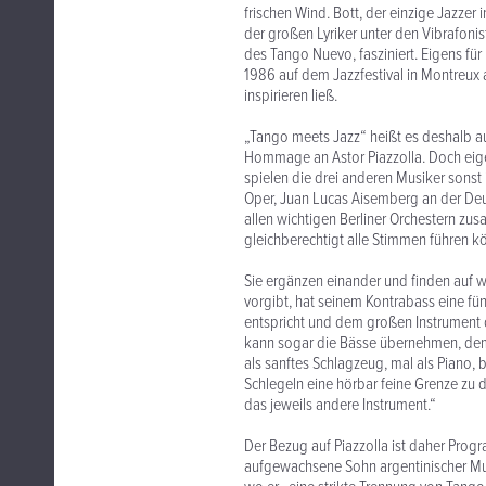
frischen Wind. Bott, der einzige Jazzer
der großen Lyriker unter den Vibrafoni
des Tango Nuevo, fasziniert. Eigens für
1986 auf dem Jazzfestival in Montreux a
inspirieren ließ.
„Tango meets Jazz“ heißt es deshalb a
Hommage an Astor Piazzolla. Doch eigen
spielen die drei anderen Musiker sonst
Oper, Juan Lucas Aisemberg an der Deut
allen wichtigen Berliner Orchestern zu
gleichberechtigt alle Stimmen führen kön
Sie ergänzen einander und finden auf 
vorgibt, hat seinem Kontrabass eine fün
entspricht und dem großen Instrument 
kann sogar die Bässe übernehmen, dem 
als sanftes Schlagzeug, mal als Piano, b
Schlegeln eine hörbar feine Grenze zu d
das jeweils andere Instrument.“
Der Bezug auf Piazzolla ist daher Pro
aufgewachsene Sohn argentinischer Musi