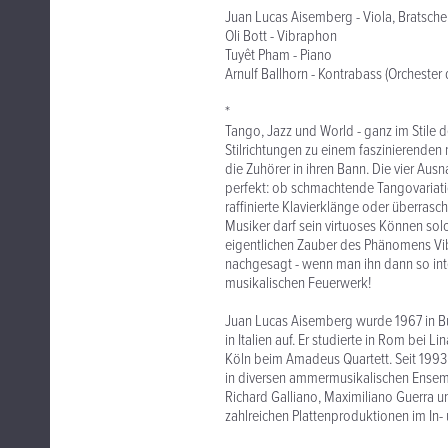
Juan Lucas Aisemberg - Viola, Bratsche
Oli Bott - Vibraphon
Tuyêt Pham - Piano
Arnulf Ballhorn - Kontrabass (Orchester
*
Tango, Jazz und World - ganz im Stile
Stilrichtungen zu einem faszinierenden 
die Zuhörer in ihren Bann. Die vier Au
perfekt: ob schmachtende Tangovariat
raffinierte Klavierklänge oder überrasch
Musiker darf sein virtuoses Können so
eigentlichen Zauber des Phänomens Vi
nachgesagt - wenn man ihn dann so inte
musikalischen Feuerwerk!
Juan Lucas Aisemberg wurde 1967 in Bu
in Italien auf. Er studierte in Rom bei Li
Köln beim Amadeus Quartett. Seit 1993 i
in diversen ammermusikalischen Ensembl
Richard Galliano, Maximiliano Guerra 
zahlreichen Plattenproduktionen im In-