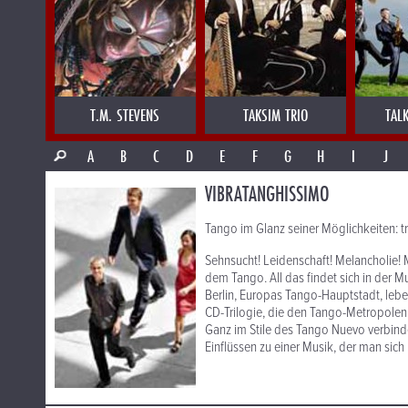
T.M. STEVENS
TAKSIM TRIO
TAL
A
B
C
D
E
F
G
H
I
J
VIBRATANGHISSIMO
Tango im Glanz seiner Möglichkeiten: 
Sehnsucht! Leidenschaft! Melancholie! 
dem Tango. All das findet sich in der M
Berlin, Europas Tango-Hauptstadt, leben
CD-Trilogie, die den Tango-Metropolen 
Ganz im Stile des Tango Nuevo verbind
Einflüssen zu einer Musik, der man sich