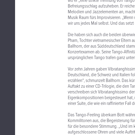
wo er „eine strikte Trennung von Tango
Befreiungsschlag aufzuheben. Er reiche
Melodien und Jazzelementen an, machte
Musik Raum fürs Improvisieren. „Wenn w
wir uns jedes Mal selbst. Und das setzt 
Die haben sich auch die beiden überwi
Pham, Tochter vietnamesischer Eltern au
Ballhorn, der aus Süddeutschland stam
Konzertexamen ab. Seine Tango-Affinitä
ursprünglichen Tango trafen ganz unter
Vor zehn Jahren gaben Vibratanghissimo 
Deutschland, die Schweiz und Italien f
erzählen“, schmunzelt Ballhorn. Das kür
Auftakt zu einer CD-Trilogie, die den T
verschreiben sich Vibratanghissimo der 
Eigenkompositionen beigesteuert hat, n
einer Suite, die wie ein raffinierter Fa
Das Tango-Feeling überkam Bott während
Kommilitonen aus, die Begeisterung für
für die besondere Stimmung. „Und im kul
aufgeschlossene Ohren und viele Auftrit