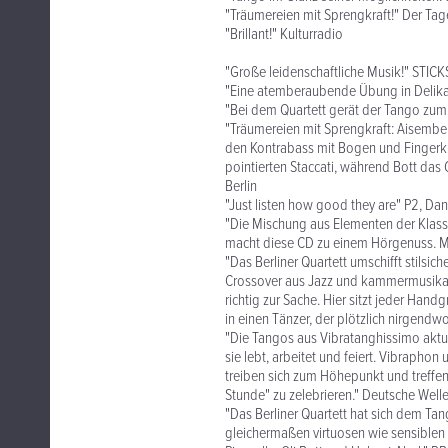
"Träumereien mit Sprengkraft!" Der Ta
"Brillant!" Kulturradio
"Große leidenschaftliche Musik!" STICK
"Eine atemberaubende Übung in Delikat
"Bei dem Quartett gerät der Tango zum v
"Träumereien mit Sprengkraft: Aisemberg
den Kontrabass mit Bogen und Fingerk
pointierten Staccati, während Bott das
Berlin
"Just listen how good they are" P2, Da
"Die Mischung aus Elementen der Klass
macht diese CD zu einem Hörgenuss. M
"Das Berliner Quartett umschifft stilsic
Crossover aus Jazz und kammermusikali
richtig zur Sache. Hier sitzt jeder Han
in einen Tänzer, der plötzlich nirgendw
"Die Tangos aus Vibratanghissimo aktu
sie lebt, arbeitet und feiert. Vibrapho
treiben sich zum Höhepunkt und treffe
Stunde" zu zelebrieren." Deutsche Well
"Das Berliner Quartett hat sich dem Ta
gleichermaßen virtuosen wie sensiblen