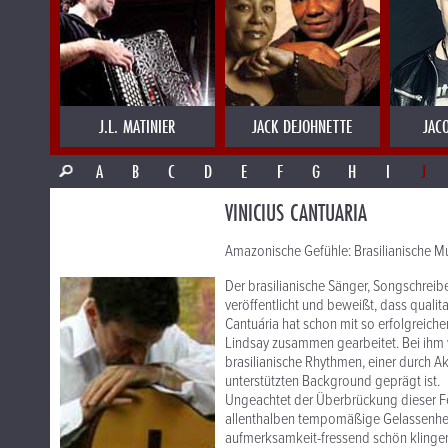
J.L. MATINIER
JACK DEJOHNETTE
JAC
A
B
C
D
E
F
G
H
I
J
VINICIUS CANTUARIA
Amazonische Gefühle: Brasilianische Mu
Der brasilianische Sänger, Songschreibe
veröffentlicht und beweißt, dass qualit
Cantuária hat schon mit so erfolgreiche
Lindsay zusammen gearbeitet. Bei ihm w
brasilianische Rhythmen, einer durch
unterstützten Background geprägt ist.
Ungeachtet der Überbrückung dieser Fe
allenthalben tempomäßige Gelassenhei
aufmerksamkeit-fressend schön klingen 