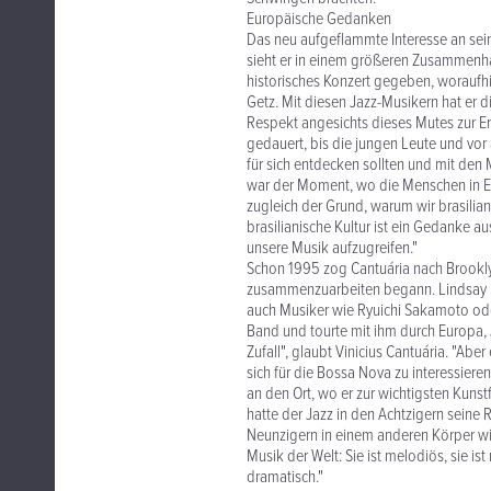
Europäische Gedanken
Das neu aufgeflammte Interesse an sein
sieht er in einem größeren Zusammenha
historisches Konzert gegeben, woraufhin
Getz. Mit diesen Jazz-Musikern hat er d
Respekt angesichts dieses Mutes zur Er
gedauert, bis die jungen Leute und vor
für sich entdecken sollten und mit den
war der Moment, wo die Menschen in Eu
zugleich der Grund, warum wir brasilia
brasilianische Kultur ist ein Gedanke a
unsere Musik aufzugreifen."
Schon 1995 zog Cantuária nach Brooklyn
zusammenzuarbeiten begann. Lindsay pro
auch Musiker wie Ryuichi Sakamoto oder 
Band und tourte mit ihm durch Europa, 
Zufall", glaubt Vinicius Cantuária. "Ab
sich für die Bossa Nova zu interessie
an den Ort, wo er zur wichtigsten Kuns
hatte der Jazz in den Achtzigern seine
Neunzigern in einem anderen Körper wi
Musik der Welt: Sie ist melodiös, sie ist 
dramatisch."