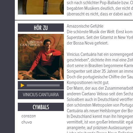
sich nach schlichter Pop-Ballade bzw. 
begabten Musikers deutlich, der nicht 
überrascht es nicht, dass er dabei auch
Amazonische Gefühle
HÖR ZU
Die schönste Musik der Welt: Einst komp
Superstars. Seit der Gitarrist in New Yor
der Bossa Nova gefeiert.
Vinicius Cantuária hat ein sonnengeger
geschrieben", dichtete ihm mal eine Ze
dort seine in Brasilien begonnene Karri
Songwriter seit über 35 Jahren an imm
Doch die portugiesische Chiffre der Sa
Kompositionen recht gut.
Der Mann, der aus der Zusammenarbeit m
anderen Caetano Veloso seit den Sechzig
VINICIUS CANTUARIA
Soloalben auch in Deutschland veröffent
den schönsten Metropolen von Portugal, 
CYMBALS
Cantuária als neuer Heilsbringer der Bo
corazon
In Deutschland kennt man ihn hingegen
chuva
vermittelt, ist von großer Intensität: eg
arrangierte, auf präzisen Auslassunge