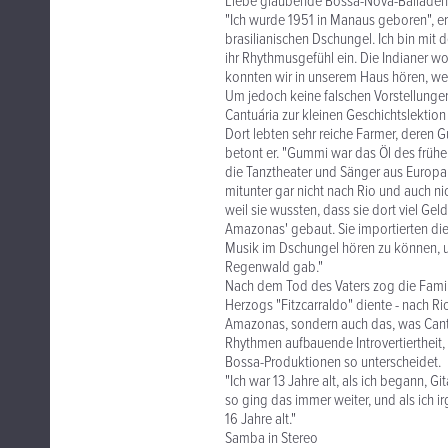
Liebe glaubende Bossa-Nova-Balladen ("
"Ich wurde 1951 in Manaus geboren", er
brasilianischen Dschungel. Ich bin mit
ihr Rhythmusgefühl ein. Die Indianer w
konnten wir in unserem Haus hören, wen
Um jedoch keine falschen Vorstellungen
Cantuária zur kleinen Geschichtslektio
Dort lebten sehr reiche Farmer, dere
betont er. "Gummi war das Öl des frühe
die Tanztheater und Sänger aus Europa 
mitunter gar nicht nach Rio und auch n
weil sie wussten, dass sie dort viel Ge
Amazonas' gebaut. Sie importierten di
Musik im Dschungel hören zu können, u
Regenwald gab."
Nach dem Tod des Vaters zog die Famili
Herzogs "Fitzcarraldo" diente - nach Ri
Amazonas, sondern auch das, was Cantuá
Rhythmen aufbauende Introvertiertheit,
Bossa-Produktionen so unterscheidet.
"Ich war 13 Jahre alt, als ich begann, Git
so ging das immer weiter, und als ich ir
16 Jahre alt."
Samba in Stereo