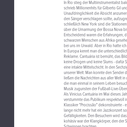
In Rio stieg der Multiinstrumentalist b
schrieb Millionenhits für Gilberto Gil u
Unaufdringlichkeit die Absicht anzumer
den Sänger verschlagen sollte, aufzugr
schließlich New York sind die Station
über die Umarmung der Bossa Nova bis
Entscheidend waren die Erfahrungen, di
schwarzen Menschen aus Afrika gesehen
bei uns im Urwald. Aber in Rio hatte ic
In Europa kennt man die unterschiedlic
Reklame. Cantuária ist bemüht, das Bil
keine Drogen und keine Slums - dafür 
eine intakte Mittelschicht. In den Sec
unserer Welt: Man konnte den Sender 
ließen die Nachrichten aus aller Welt 
die man einmal in seinem Leben besuc
Musik zugunsten der Fußball-Live-Übe
Als Vinicius Cantuária im Mai dieses Ja
verstummte das Publikum respektvoll i
Klassiker "Procissão" dekonstruierte -
lange nicht mehr hat ein Jazzkonzert so
Gefälligkeiten. Den Besuchern wird das
kohäsiv war der Klangkörper, den der 
Schwingen brachten.