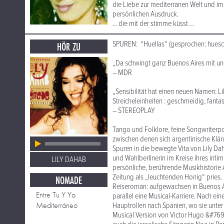
die Liebe zur mediterranen Welt und im
persönlichen Ausdruck.
... die mit der stimme küsst ...
SPUREN: “Huellas“ (gesprochen: huesc
HÖR ZU
„Da schwingt ganz Buenos Aires mit und
– MDR
„Sensibilität hat einen neuen Namen: Li
Streicheleinheiten : geschmeidig, fant
– STEREOPLAY
Tango und Folklore, feine Songwriterp
zwischen denen sich argentinische Klän
Spuren in die bewegte Vita von Lily D
und Wahlberlinerin im Kreise ihres intim
LILY DAHAB
persönliche, berührende Musikhistorie
Zeitung als „leuchtenden Honig“ pries
NOMADE
Reiseroman: aufgewachsen in Buenos Ai
Entre Tu Y Yo
parallel eine Musical-Karriere. Nach eine
Mediterráneo
Hauptrollen nach Spanien, wo sie unter
Musical Version von Victor Hugo &#769