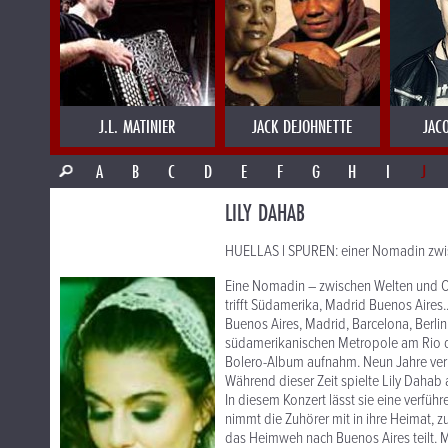
J.L. MATINIER
JACK DEJOHNETTE
JAC
A
B
C
D
E
F
G
H
I
J
LILY DAHAB
HUELLAS l SPUREN: einer Nomadin zwis
Eine Nomadin – zwischen Welten und O
trifft Südamerika, Madrid Buenos Aires.
Buenos Aires, Madrid, Barcelona, Berlin
südamerikanischen Metropole am Rio de 
Bolero-Album aufnahm. Neun Jahre verbr
Während dieser Zeit spielte Lily Dahab 
In diesem Konzert lässt sie eine verfü
nimmt die Zuhörer mit in ihre Heimat, zu
das Heimweh nach Buenos Aires teilt. 