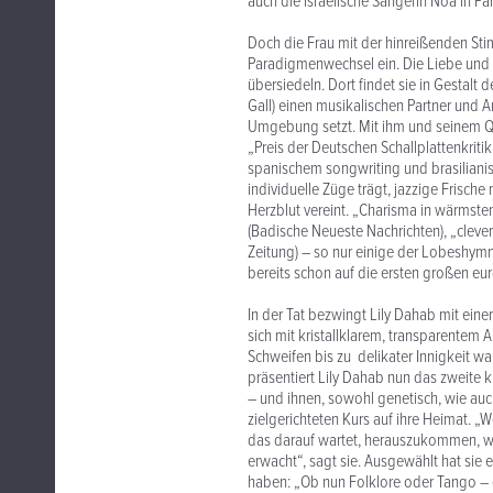
auch die israelische Sängerin Noa in Pa
Doch die Frau mit der hinreißenden Sti
Paradigmenwechsel ein. Die Liebe und ni
übersiedeln. Dort findet sie in Gestalt 
Gall) einen musikalischen Partner und A
Umgebung setzt. Mit ihm und seinem Q
„Preis der Deutschen Schallplattenkriti
spanischem songwriting und brasiliani
individuelle Züge trägt, jazzige Frisc
Herzblut vereint. „Charisma in wärmste
(Badische Neueste Nachrichten), „clever
Zeitung) – so nur einige der Lobeshymn
bereits schon auf die ersten großen eur
In der Tat bezwingt Lily Dahab mit eine
sich mit kristallklarem, transparentem
Schweifen bis zu delikater Innigkeit w
präsentiert Lily Dahab nun das zweite 
– und ihnen, sowohl genetisch, wie auc
zielgerichteten Kurs auf ihre Heimat. „
das darauf wartet, herauszukommen, wi
erwacht“, sagt sie. Ausgewählt hat sie 
haben: „Ob nun Folklore oder Tango – es