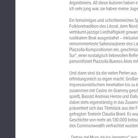
Argentiniens. All diese Autoren haben e
ich sehr jung war, sie haben meine Juge
Ein feinsinniges und schichtenreiches S
Folkloretradition des Litoral, dem No
verträumt-jazzige Liedhaftigkeit gewa
rustikalem Beat ausgestaltet – inklusiv
remommierteste Saitenzauberer des La
Piazzolla Kompositionen ein, geschmüc
Sur“, einer nostalgisch liebevollen Ref
personifiziert Piazzolla Buenos Aires mit
Und dann sind da die vielen Perlen aus
erfindungsreich zu eigen macht. Großen
impressionistischem Innehalten bis zu k
zusammen mit Castro im Grammy geschmü
spielt), Bassist Andreas Henze und Dah
dabei stets eigenständig in das Zusam
präsentiert sich das Titelstück aus der
gefragten Texterin Claudia Brant. Es wu
Geschichte von mehr als 130.000 britisc
des Commonwealth verfrachtet wurden
„Detras del Muro de los lamentos“ aus