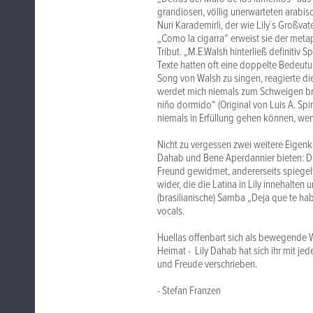
grandiosen, völlig unerwarteten arabis
Nuri Karademirli, der wie Lily´s Großv
„Como la cigarra“ erweist sie der met
Tribut. „M.E.Walsh hinterließ definitiv 
Texte hatten oft eine doppelte Bedeutu
Song von Walsh zu singen, reagierte die
werdet mich niemals zum Schweigen bring
niño dormido“ (Original von Luis A. Spi
niemals in Erfüllung gehen können, we
Nicht zu vergessen zwei weitere Eigenk
Dahab und Bene Aperdannier bieten: Di
Freund gewidmet, andererseits spiegelt
wider, die die Latina in Lily innehalten 
(brasilianische) Samba „Deja que te hab
vocals.
Huellas offenbart sich als bewegende 
Heimat - Lily Dahab hat sich ihr mit je
und Freude verschrieben.
- Stefan Franzen