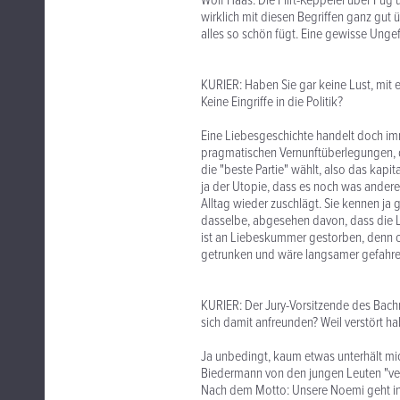
Wolf Haas: Die Flirt-Keppelei über Fu
wirklich mit diesen Begriffen ganz gut ü
alles so schön fügt. Eine gewisse Ungefü
KURIER: Haben Sie gar keine Lust, mit 
Keine Eingriffe in die Politik?
Eine Liebesgeschichte handelt doch im
pragmatischen Vernunftüberlegungen, d
die "beste Partie" wählt, also das kap
ja der Utopie, dass es noch was anderes 
Alltag wieder zuschlägt. Sie kennen ja
dasselbe, abgesehen davon, dass die L
ist an Liebeskummer gestorben, denn o
getrunken und wäre langsamer gefahren.
KURIER: Der Jury-Vorsitzende des Bachm
sich damit anfreunden? Weil verstört ha
Ja unbedingt, kaum etwas unterhält mic
Biedermann von den jungen Leuten "vers
Nach dem Motto: Unsere Noemi geht in 