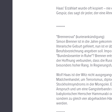
Haas' Erzählart wurde oft kopiert – nie 
Gespür, das sagt dir jeder, der eine Ahn
*******
"Brennerova" (kurierankündigung)
Simon Brenner ist in die Jahre gekommen
literarische Geburt gefeiert, nun ist er 
Berufsbezeichnung angeben soll. Imponie
"Bundesbeamter in Ruhe"? Brenner entsch
der Hoffnung verbunden, dass die Russin
besonders hoher Rang. In Regierungsfu
Wolf Haas ist der Witz nicht ausgegang
Mädchenhandel, um Terrorismus, dipl
Stockholmsyndroms in der Mongolei. E
Anspruch und um eine Gangsterbande na
babylonischen Herrscher Hammurabi ori
sondern zu gleich vier abgehackten Hä
werden.