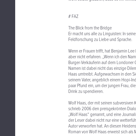
# FAZ
The Blick from the Bridge
Er macht uns alle zu Linguisten: In se
Feldforschung zu Liebe und Sprache.
Wenn er Frauen trifft, hat Benjamin Le
aber nicht erfahren. „Wenn ich den Na
Burger-Verkäuferin auf dem Londoner Gr
Namen ist dabei nicht das einzige Di
Haas umtreibt. Aufgewachsen in den Sieb
seinem Vater, angeblich einem Hopi-Indi
paar Pfund ein, um der jungen Frau, di
Drink zu spendieren.
Wolf Haas, der mit seinen subversiven 
schrieb 2006 den preisgekrönten Dialog
„Wolf Haas“ genannt, und eine Journali
der Leser dabei nicht nur eine wetterf
Autor verworfen hat. An diesen Heidens
Roman von Wolf Haas erweist sich als M