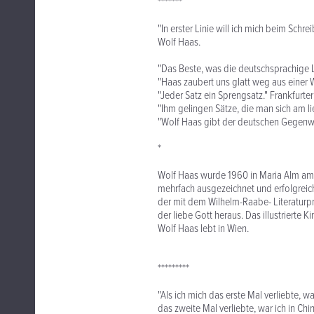
*******
"In erster Linie will ich mich beim Schre
Wolf Haas.
"Das Beste, was die deutschsprachige Lit
"Haas zaubert uns glatt weg aus einer We
"Jeder Satz ein Sprengsatz." Frankfurt
"Ihm gelingen Sätze, die man sich am l
"Wolf Haas gibt der deutschen Gegenwart
*
Wolf Haas wurde 1960 in Maria Alm am 
mehrfach ausgezeichnet und erfolgreich
der mit dem Wilhelm-Raabe- Literaturp
der liebe Gott heraus. Das illustrierte
Wolf Haas lebt in Wien.
*********
"Als ich mich das erste Mal verliebte, 
das zweite Mal verliebte, war ich in Ch