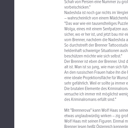
Schah von Persien eine Nummer zu groß,
vorbeischicken."
Nadeshda ist noch gar nichts im Verglei
– wahrscheinlich von einem Mädchenhänd
"Das war wie ein tausendteiliges Puzzle
Wolga, eines mit einem Senfpatzen aus 
sicher, wo er her ist, und jetzt bau mi
vom Brenner, nachdem die Nadeshda all
So durchstreift der Brenner Tattoostudio
heldenhaft schwierige Situationen ausha
beschützen möchte wie sich selbst."
Der Brenner ist eben der Brenner. Und d
alt ist. Man ist so jung, wie man sich füh
An den russischen Frauen habe ihn die Pr
eine ideale Projektionsfläche für Wunsc
sehr gefährlich. Weil er sollte ja immer
Die brutalen Elemente des Kriminalroma
versuche ich immer mit möglichst wenig
des Kriminalromans erfüllt sind."
Mit "Brennerova" kann Wolf Haas seinen
etwas unglaubwürdig wirken – zig gro
Wolf Haas mit seinen Figuren. Einmal me
Brenner lesen heißt Österreich kennenl