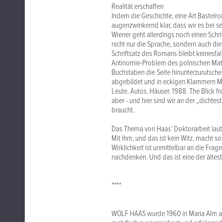
Realität erschaffen
Indem die Geschichte, eine Art Bastelr
augenzwinkernd klar, dass wir es bei s
Wiener geht allerdings noch einen Schrit
nicht nur die Sprache, sondern auch die 
Schriftsatz des Romans bleibt keinesfa
Antinomie-Problem des polnischen Math
Buchstaben die Seite hinunterzurutsch
abgebildet und in eckigen Klammern M
Leute. Autos. Häuser. 1988. The Blick 
aber - und hier sind wir an der „dichte
braucht.
Das Thema von Haas’ Doktorarbeit laut
Mit ihm, und das ist kein Witz, macht s
Wirklichkeit ist unmittelbar an die Frag
nachdenken. Und das ist eine der ältest
****
WOLF HAAS wurde 1960 in Maria Alm am 