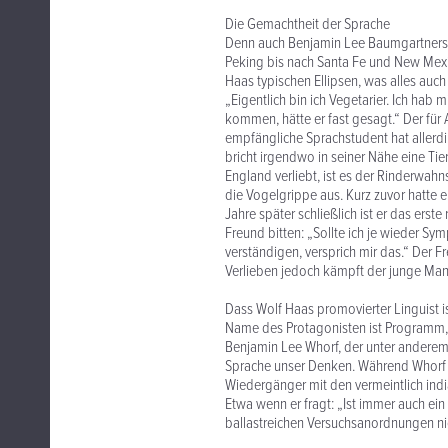
Die Gemachtheit der Sprache
Denn auch Benjamin Lee Baumgartners G
Peking bis nach Santa Fe und New Mexico 
Haas typischen Ellipsen, was alles au
„Eigentlich bin ich Vegetarier. Ich hab
kommen, hätte er fast gesagt.“ Der für 
empfängliche Sprachstudent hat allerdi
bricht irgendwo in seiner Nähe eine Tier
England verliebt, ist es der Rinderwahns
die Vogelgrippe aus. Kurz zuvor hatte 
Jahre später schließlich ist er das ers
Freund bitten: „Sollte ich je wieder Sy
verständigen, versprich mir das.“ Der F
Verlieben jedoch kämpft der junge Mann
Dass Wolf Haas promovierter Linguist
Name des Protagonisten ist Programm, 
Benjamin Lee Whorf, der unter anderem
Sprache unser Denken. Während Whorf vo
Wiedergänger mit den vermeintlich indi
Etwa wenn er fragt: „Ist immer auch ein
ballastreichen Versuchsanordnungen nic