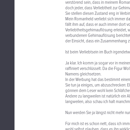
verstörend sein, dass in meinem Roman
doch jeder, dass Verliebtheit zur Gehirn
Sie stellen diesen Zustand eng in Verb
Mein Romanheld verliebt sich immer da
fällt ihm auf, dass er auch immer dort 
Verliebtheitsgehirnauflösung erleidet,
verbundenen Gehirnauflösung berichtet
der Einsicht, dass ein Zusammenhang z
Ist beim Verliebtsein im Buch irgendetw
Ja klar. Ich komm ja sogar vor in meine
raffiniert verschlüsselt. Da die Figur W
Namens gleichsetzen.
In der Werbung hat das bestimmt einen
Sie tun ja einiges, um abzuschrecken: E
gönnen dem Leser wohl kein Schläfche
Andere zu langweilen ist natürlich ein A
langweilen, also schau ich halt manchm
Nun werden Sie ja längst nicht mehr nur 
Für mich ist es schon nett, dass ich 
wohl selbst glauben, dass es ihn wirklich