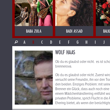
BABA ZULA
BADI ASSAD
BALK
A
B
C
D
E
F
G
H
I
J
WOLF HAAS
Ob du es glaubst oder nicht. es ist sc
brennerova.
Ob du es glaubst oder nicht. Zuerst w
versucht seine Freundin, ihn vor den T
den beiden. Einziges Problem: mit seine
Brenner ein Glück, dass auch noch eine d
einem Mädchenhändlerring entführt word
privaten Probleme, sprich Flucht in die
Ehering bietet, als wenn der berüchtigt