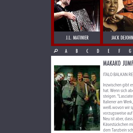
J.L. MATINIER
JACK DEJOHN
A
B
C
D
E
F
G
MAKAKO JUM
ITALO BALKAN REG
Inzwischen gibt 
hat. Wenn sich ab
steigen. "Lasciate
Italiener am Werk
weiß wovon wir sp
vorzugsweise auf 
Neu ist aber, das
Käsestückchen mit
dem Tanzbein sch