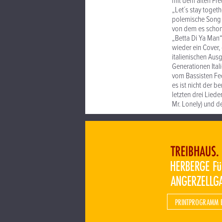
mit dem alten Fr
„Let´s stay toget
polemische Song „
von dem es schon 
„Betta Di Ya Man“
wieder ein Cover,
italienischen Aus
Generationen Ital
vom Bassisten Fe
es ist nicht der 
letzten drei Liede
Mr. Lonely) und d
PRINTPROGRAMM 