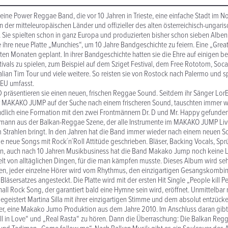
ine Power Reggae Band, die vor 10 Jahren in Trieste, eine einfache Stadt im No
 der mitteleuropäischen Länder und offizieller des alten österreichisch-ungaris
Sie spielten schon in ganz Europa und produzierten bisher schon sieben Alben
e ihre neue Platte „Munchies“, um 10 Jahre Bandgeschichte zu feiern. Eine „Great
ten Monaten geplant. In ihrer Bandgeschichte hatten sie die Ehre auf einigen b
ivals zu spielen, zum Beispiel auf dem Sziget Festival, dem Free Rototom, Soca
talian Tim Tour und viele weitere. So reisten sie von Rostock nach Palermo und s
 EU umfasst.
D präsentieren sie einen neuen, frischen Reggae Sound. Seitdem ihr Sänger Lo
ar MAKAKO JUMP auf der Suche nach einem frischeren Sound, tauschten immer w
tendlich eine Formation mit den zwei Frontmännern Dr. D und Mr. Happy gefund
ann aus der Balkan-Reggae Szene, der alle Instrumente im MAKAKO JUMP Live
 Strahlen bringt. In den Jahren hat die Band immer wieder nach einem neuen 
e neue Songs mit Rock´n´Roll Attitüde geschrieben. Bläser, Backing Vocals, Spr
 auch nach 10 Jahren Musikbusiness hat die Band Makako Jump noch keine L
t von alltäglichen Dingen, für die man kämpfen musste. Dieses Album wird sehr
egen, jeder einzelne Hörer wird vom Rhythmus, den einzigartigen Gesangskombi
läsersatzes angesteckt. Die Platte wird mit der ersten Hit Single „People kill Pe
hall Rock Song, der garantiert bald eine Hymne sein wird, eröffnet. Unmittelba
geistert Martina Silla mit ihrer einzigartigen Stimme und dem absolut entzück
rer, eine Makako Jumo Produktion aus dem Jahre 2010. Im Anschluss daran gib
all in Love“ und „Real Rasta“ zu hören. Dann die Überraschung: Die Balkan Re