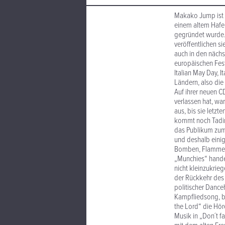
Makako Jump ist e
einem altem Hafen
gegründet wurde. 
veröffentlichen si
auch in den nächs
europäischen Fest
Italian May Day, I
Ländern, also die
Auf ihrer neuen C
verlassen hat, w
aus, bis sie letz
kommt noch Tadim
das Publikum zum
und deshalb einig
Bomben, Flammen,
„Munchies“ handel
nicht kleinzukri
der Rückkehr des B
politischer Dance
Kampfliedsong, be
the Lord“ die Hö
Musik in „Don´t f