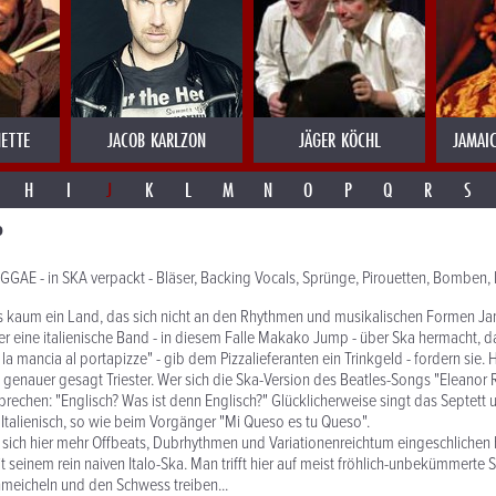
ETTE
JACOB KARLZON
JÄGER KÖCHL
JAMAI
H
I
J
K
L
M
N
O
P
Q
R
S
P
GAE - in SKA verpackt - Bläser, Backing Vocals, Sprünge, Pirouetten, Bomben
es kaum ein Land, das sich nicht an den Rhythmen und musikalischen Formen Ja
er eine italienische Band - in diesem Falle Makako Jump - über Ska hermacht, d
 la mancia al portapizze" - gib dem Pizzalieferanten ein Trinkgeld - fordern sie. 
, genauer gesagt Triester. Wer sich die Ska-Version des Beatles-Songs "Eleanor 
rechen: "Englisch? Was ist denn Englisch?" Glücklicherweise singt das Septett
Italienisch, so wie beim Vorgänger "Mi Queso es tu Queso".
s sich hier mehr Offbeats, Dubrhythmen und Variationenreichtum eingeschlichen
 seinem rein naiven Italo-Ska. Man trifft hier auf meist fröhlich-unbekümmerte 
meicheln und den Schwess treiben...