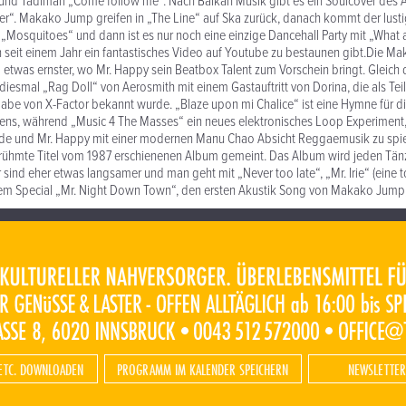
eund Tadiman „Come follow me“. Nach Balkan Musik gibt es ein Soulcover des A
her“. Makako Jump greifen in „The Line“ auf Ska zurück, danach kommt der lusti
Mosquitoes“ und dann ist es nur noch eine einzige Dancehall Party mit „What 
seit einem Jahr ein fantastisches Video auf Youtube zu bestaunen gibt.Die M
 etwas ernster, wo Mr. Happy sein Beatbox Talent zum Vorschein bringt. Gleich 
 diesmal „Rag Doll“ von Aerosmith mit einem Gastauftritt von Dorina, die als Te
gabe von X-Factor bekannt wurde. „Blaze upon mi Chalice“ ist eine Hymne für di
iens, während „Music 4 The Masses“ ein neues elektronisches Loop Experiment
de und Mr. Happy mit einer modernen Manu Chao Absicht Reggaemusik zu spiele
berühmte Titel vom 1987 erschienenen Album gemeint. Das Album wird jeden Tä
r sind eher etwas langsamer und man geht mit „Never too late“, „Mr. Irie“ (eine t
em Special „Mr. Night Down Town“, den ersten Akustik Song von Makako Jump, 
ETC. DOWNLOADEN
PROGRAMM IM KALENDER SPEICHERN
NEWSLETTER