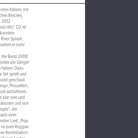
rden Italiens mit
chen Reiches,
. 2012
est Hits“ CD ist
ekannten
 River Splash,
pielten in mehr
rE die Band 2008
ieder die Sänger
en haben. Dazu
 Set spielt und
Sound geschaut
ünge, Pirouetten,
ust aufzuhören.
 klar sein und
nationen und von
ople“, ein
r nach dem
enden Lied „Pray
t es pure Reggae
ggae Kombination