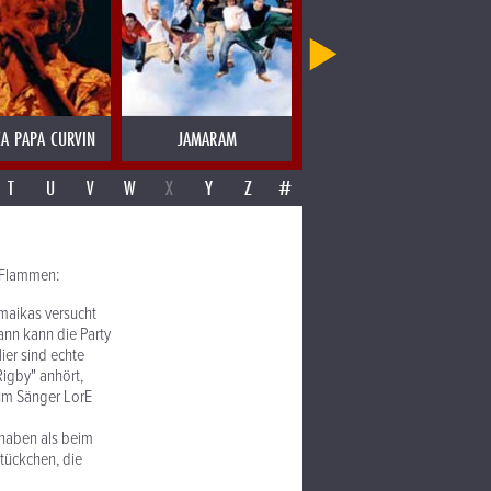
CA PAPA CURVIN
JAMARAM
JAMES BLOOD ULMER
T
U
V
W
X
Y
Z
#
, Flammen:
maikas versucht
ann kann die Party
Hier sind echte
Rigby" anhört,
 um Sänger LorE
 haben als beim
Stückchen, die