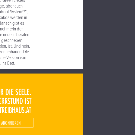
l Green Liedes
ge, aber auch
about System!?“,
akakos werden in
danach gibt es
ilnehmerin der
e neuen liberalen
, geschrieben
n, ist. Und nein,
nzer umhauen! Die
olle Version von
ins Bett.
 ABONNIEREN