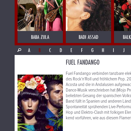
BABA ZULA
BADI ASSAD
BALK
A
B
C
D
E
F
G
H
I
J
FUEL FANDANGO
Fuel Fandango verbinden tanzbare elek
des Rock‘n‘Roll und fröhlichem Pop. 2
Acosta und die in Andalusien aufgewac
Dance-Musik verschrieben hat (Mojo Pro
beliebten Gesang der spanischen Volks
Band füllt in Spanien und anderen Lände
Spontaneität sprühenden Live-Performa
Hop und Elektro-Clash mit folkigen Ele
kend vorführen, wie aus diesem Flame