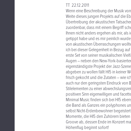
TT 22.12.2011
Wenn eine Beschreibung der Musik von H
Weite dieses jungen Projekts auf die Eb
Übertreibung der akustischen Tatsache
zuordenbar, dass mit einem Begriff schon
Ihnen nicht anders ergehen als mir, als
getippt habe und es mir peinlich wurd
von akustischen Überraschungen wollte 
ich bei dieser Gelegenheit in Bezug au
erste Set von seiner musikalischen Viel
Augen – neben den New-York-basierten P
eigenständigste Projekt der Jazz-Szene
abgeben zu wollen fällt HI5 in keiner
frisch gekocht und die Zutaten – wie i
auch nur den geringsten Eindruck von B
Stilelementen zu einer abwechslungsrei
positiven Sinn eigenwilligen und facet
Minimal Music finden sich bei HI5 eben
die Band als Ganzes ein polyphones un
selbst Nicht-Erdenbewohner begeistert
Momente, die HI5 den Zuhörern bieten k
Groove ab, dessen Ende im Konzert man a
Höhenflug beginnt sofort!