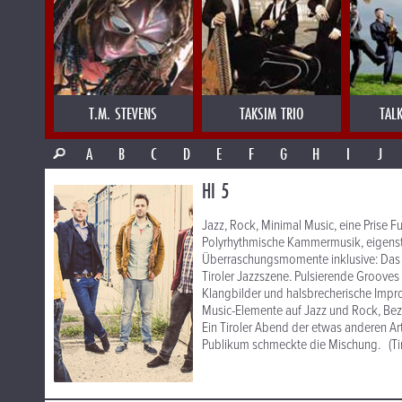
T.M. STEVENS
TAKSIM TRIO
TAL
A
B
C
D
E
F
G
H
I
J
HI 5
Jazz, Rock, Minimal Music, eine Prise 
Polyrhythmische Kammermusik, eigenstä
Überraschungsmomente inklusive: Das 2
Tiroler Jazzszene. Pulsierende Groove
Klangbilder und halsbrecherische Impro
Music-Elemente auf Jazz und Rock, Bez
Ein Tiroler Abend der etwas anderen Ar
Publikum schmeckte die Mischung. (Tir