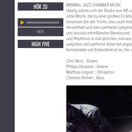
MINIMAL JAZZ CHAMBER MUSIC
HÖR ZU
Häufig setzen sich die Stücke von HI5
ohne Worte, die zu einer großen Erzäh
beweisen die vier Tiroler, dass auch I
Versiertheit und dem perfekten gegense
HI 5
und absolut mitreißenden Bandsound. D
und Rhythmus in mal lyrischen, mal wu
HIGH FIVE
aufgehen und performt diese mit ungla
Komplexität und Einfachheit ist es, der
Chris Norz :: Drums
Philipp Ossanna :: Gitarre
Matthias Legner :: Vibraphon
Clemens Rofner :: Bass