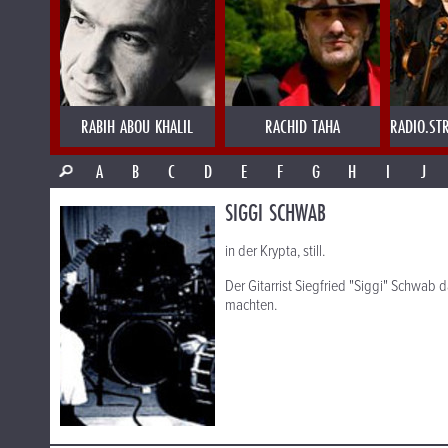
RABIH ABOU KHALIL
RACHID TAHA
RADIO.ST
A
B
C
D
E
F
G
H
I
J
SIGGI SCHWAB
in der Krypta, still.
Der Gitarrist Siegfried "Siggi" Schwab d
machten.