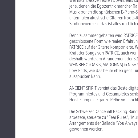
Wer nach bassverliebten Downbeats suc
jene, denen die Egozentrik mancher Rapp
Musik perlen die sphärischen E-Piano-
untermalen akustische Gitarren Roots-
Studiohexereien - das ist alles reichlich
Denn zusammengehalten wird PATRICEs M
geschlossene Form wie realen Erfahrung
PATRICE auf der Gitarre komponierte. 
Kraft der Songs von PATRICE, auch wenn
deshalb wurde am Arrangement der Stüc
WEINBERG (OASIS, MADONNA) in New Yor
Low-Ends, wie das heute eben geht - un
ausspucken kann.
ANCIENT SPIRIT vereint das Beste digi
Programmiertes und Gesampletes schich
Herstellung eine ganze Reihe von hochk
Die Schweizer Dancehall-Backing-Ban
arbeitete, steuerte zu "Fear Rules", "M
Arrangements der Ballade "You Always
gewonnen werden.