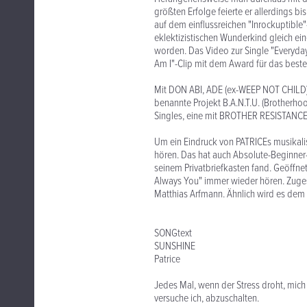
größten Erfolge feierte er allerdings bi
auf dem einflussreichen "Inrockuptible
eklektizistischen Wunderkind gleich e
worden. Das Video zur Single "Everyd
Am I"-Clip mit dem Award für das best
Mit DON ABI, ADE (ex-WEEP NOT CHILD
benannte Projekt B.A.N.T.U. (Brotherhoo
Singles, eine mit BROTHER RESISTANCE a
Um ein Eindruck von PATRICEs musikali
hören. Das hat auch Absolute-Beginner-M
seinem Privatbriefkasten fand. Geöffn
Always You" immer wieder hören. Zugest
Matthias Arfmann. Ähnlich wird es dem
SONGtext
SUNSHINE
Patrice
Jedes Mal, wenn der Stress droht, mich 
versuche ich, abzuschalten.