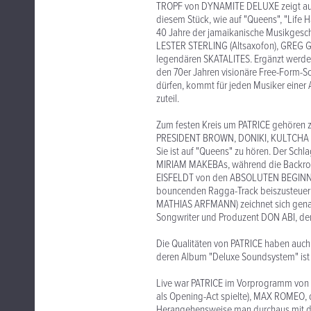
TROPF von DYNAMITE DELUXE zeigt auf 
diesem Stück, wie auf "Queens", "Life H
40 Jahre der jamaikanische Musikgesch
LESTER STERLING (Altsaxofon), GREG G
legendären SKATALITES. Ergänzt werde
den 70er Jahren visionäre Free-Form-So
dürfen, kommt für jeden Musiker einer 
zuteil.
Zum festen Kreis um PATRICE gehören
PRESIDENT BROWN, DONIKI, KULTCHA KN
Sie ist auf "Queens" zu hören. Der Sc
MIRIAM MAKEBAs, während die Backro
EISFELDT von den ABSOLUTEN BEGINNERN
bouncenden Ragga-Track beiszusteuer
MATHIAS ARFMANN) zeichnet sich genaus
Songwriter und Produzent DON ABI, der
Die Qualitäten von PATRICE haben auc
deren Album "Deluxe Soundsystem" ist P
Live war PATRICE im Vorprogramm von 
als Opening-Act spielte), MAX ROMEO
Herangehensweise man durchaus mit de