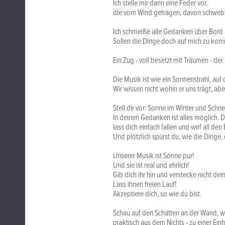
Ich stelle mir dann eine Feder vor,
die vom Wind getragen, davon schwebt
Ich schmeiße alle Gedanken über Bord u
Sollen die Dinge doch auf mich zu ko
Ein Zug - voll besetzt mit Träumen - de
Die Musik ist wie ein Sonnenstrahl, auf 
Wir wissen nicht wohin er uns trägt, aber
Stell dir vor: Sonne im Winter und Schn
In deinen Gedanken ist alles möglich. D
lass dich einfach fallen und wirf all de
Und plötzlich spürst du, wie die Dinge,
Unserer Musik ist Sonne pur!
Und sie ist real und ehrlich!
Gib dich ihr hin und verstecke nicht dei
Lass ihnen freien Lauf!
Akzeptiere dich, so wie du bist.
Schau auf den Schatten an der Wand, w
praktisch aus dem Nichts - zu einer Ein