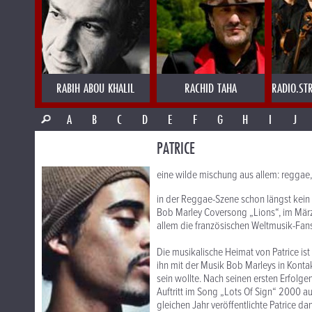
RABIH ABOU KHALIL
RACHID TAHA
RADIO.ST
A
B
C
D
E
F
G
H
I
J
PATRICE
eine wilde mischung aus allem: reggae
in der Reggae-Szene schon längst kein 
Bob Marley Coversong „Lions“, im März
allem die französischen Weltmusik-Fans
Die musikalische Heimat von Patrice ist
ihn mit der Musik Bob Marleys in Konta
sein wollte. Nach seinen ersten Erfolge
Auftritt im Song „Lots Of Sign“ 2000
gleichen Jahr veröffentlichte Patrice da