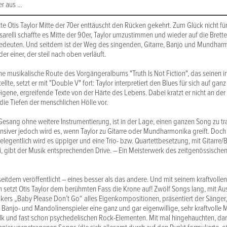
 aus ...
te Otis Taylor Mitte der 70er enttäuscht den Rücken gekehrt. Zum Glück nicht fü
sarelli schaffte es Mitte der 90er, Taylor umzustimmen und wieder auf die Bret
euten. Und seitdem ist der Weg des singenden, Gitarre, Banjo und Mundhar
r einer, der steil nach oben verläuft.
e musikalische Route des Vorgängeralbums "Truth Is Not Fiction", das seinen i
llte, setzt er mit "Double V" fort: Taylor interpretiert den Blues für sich auf ganz
eigene, ergreifende Texte von der Härte des Lebens. Dabei kratzt er nicht an der
die Tiefen der menschlichen Hölle vor.
 Gesang ohne weitere Instrumentierung, ist in der Lage, einen ganzen Song zu tr
nsiver jedoch wird es, wenn Taylor zu Gitarre oder Mundharmonika greift. Doch d
Gelegentlich wird es üppiger und eine Trio- bzw. Quartettbesetzung, mit Gitarre/
li, gibt der Musik entsprechenden Drive. – Ein Meisterwerk des zeitgenössischen
 seitdem veröffentlicht – eines besser als das andere. Und mit seinem kraftvolle
ion setzt Otis Taylor dem berühmten Fass die Krone auf! Zwölf Songs lang, mit A
ikers „Baby Please Don’t Go“ alles Eigenkompositionen, präsentiert der Sänger, G
anjo- und Mandolinenspieler eine ganz und gar eigenwillige, sehr kraftvolle 
lk und fast schon psychedelischen Rock-Elementen. Mit mal hingehauchten, da