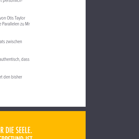
t persönlich-
von Otis Taylor
e Parallelen zu Mr
gats zwischen
 authentisch, dass
rt den bisher