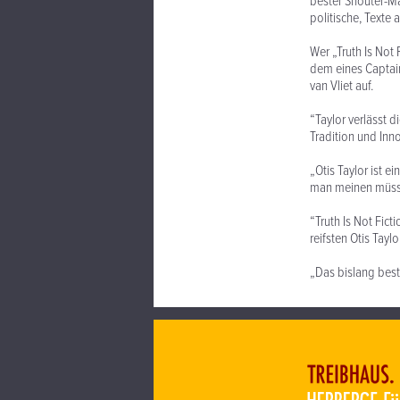
bester Shouter-Ma
politische, Texte 
Wer „Truth Is Not 
dem eines Captain 
van Vliet auf.
“Taylor verlässt 
Tradition und Inn
„Otis Taylor ist e
man meinen müsst
“Truth Is Not Fic
reifsten Otis Taylo
„Das bislang best