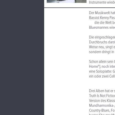
Instrumente wieder
Der Musikwelt hat
Bassist Kenny Pas
die die Welt bed
Bluesmannes wiede
Die eingeschlagen
Durchbruchs darste
Weise neu, singt 
sondern dringt in 
Schon allein sein
Home"); noch inte
eine Soloplatte: 
ein oder zwei Cel
Drei Alben hat er
Truth Is Not Fict
Version des Klass
Mundharmonika-, B
Country-Blues, Fo