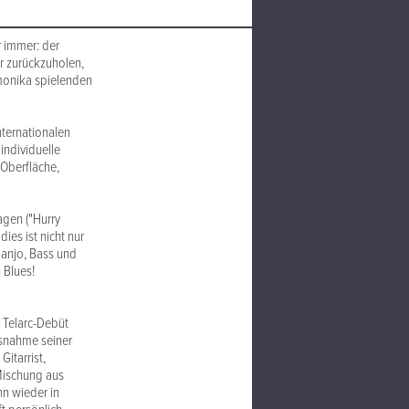
r immer: der
ter zurückzuholen,
monika spielenden
nternationalen
 individuelle
 Oberfläche,
agen ("Hurry
ies ist nicht nur
Banjo, Bass und
 Blues!
n Telarc-Debüt
usnahme seiner
itarrist,
Mischung aus
nn wieder in