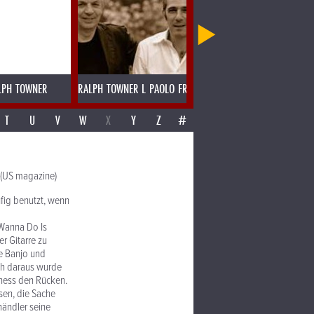
LPH TOWNER
RALPH TOWNER L PAOLO FRESU
RAMESH SHOTAM MADRAS SPE
T
U
V
W
X
Y
Z
#
 (US magazine)
ufig benutzt, wenn
I Wanna Do Is
r Gitarre zu
ie Banjo und
ch daraus wurde
iness den Rücken.
ssen, die Sache
händler seine