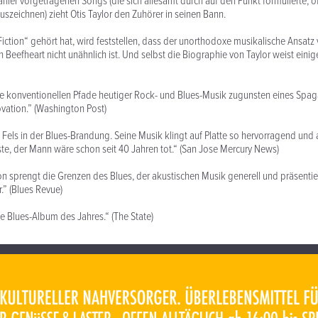
nier vorgetragenen Songs (die sich allesamt durch auf den Punkt formulierte, of
auszeichnen) zieht Otis Taylor den Zuhörer in seinen Bann.
Fiction“ gehört hat, wird feststellen, dass der unorthodoxe musikalische Ansatz 
Beefheart nicht unähnlich ist. Und selbst die Biographie von Taylor weist einig
die konventionellen Pfade heutiger Rock- und Blues-Musik zugunsten eines Spa
ovation.” (Washington Post)
in Fels in der Blues-Brandung. Seine Musik klingt auf Platte so hervorragend und
e, der Mann wäre schon seit 40 Jahren tot.“ (San Jose Mercury News)
tion sprengt die Grenzen des Blues, der akustischen Musik generell und präsentie
r.” (Blues Revue)
e Blues-Album des Jahres.“ (The State)