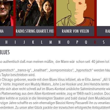
AHA
RADIO.STRING.QUARTET.VIENNA
RAINER VON VIELEN
RA
H
I
J
K
L
M
N
O
P
Q
R
S
 BLUES
t so authentisch daß man meinen müßte, der Mann wär schon seit 40 jahren tot
spenstisch“, „trance-ig“, „knallhart“, „kompromisslos“, „hypnotisch“ werden hä
s Taylor beschrieben wird.
in Chicago geboren, wurde mit dem Blues-Virus infiziert, als er Etta James’ „All 
 hörte. Inspiriert von Muddy Waters, John Lee Hooker und Jimi Hendrix lernte e
ierte sich aber recht schnell auf im Blues-Kontext unübliche Saiteninstrumente w
n Plattenvertrag aus dem Alten Kontinent winkte, zog er 1969 nach London. Do
später kehrte er zurück in die Vereinigten Staaten und bald darauf dem Musikbus
nziger Jahre schaffte es sein ehemaliger Bassist Kenny Passarelli ihn zu veranla
erdenken. Zu unser aller Glück packte der inzwischen erfolgreiche Antiquitäten