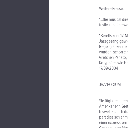
Weitere Presse:
"...the musical d
festival that he 
"Bereits zum 17. 
Jazzgesang gewid
Regel glänzende K
wurden, schon ein
Gretchen Parlato, 
Koryphäen wie Her
17/09/2004
JAZZPODIUM
Sie fügt der inter
Amerikanerin Gretc
bisweilen auch dr
paradiesisch anmu
einer expressiven