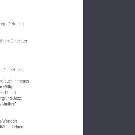
ngen.“ Rolling
ahren. Ein echter
s.“ Jazzthetik
nd auch ihr neues
r völlig
leicht und
ergrund-Jazz:
wöhnlich."
ie Wonder)
lität und einem