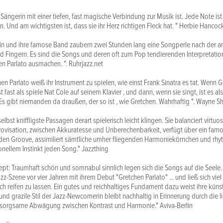
 Sängerin mit einer tiefen, fast magische Verbindung zur Musik ist. Jede Note is
n. Und am wichtigsten ist, dass sie ihr Herz richtigen Fleck hat. " Herbie Hancoc
rin und ihre famose Band zaubern zwei Stunden lang eine Songperle nach der a
Fingern. Es sind die Songs und deren oft zum Pop tendierenden Interpretation
n Parlato ausmachen. ". Ruhrjazz.net
en Parlato weiß ihr Instrument zu spielen, wie einst Frank Sinatra es tat. Wenn 
ist fast als spiele Nat Cole auf seinem Klavier , und dann, wenn sie singt, ist es a
 Es gibt niemanden da draußen, der so ist , wie Gretchen. Wahrhaftig ". Wayne Sh
elbst kniffligste Passagen derart spielerisch leicht klingen. Sie balanciert virtu
rovisation, zwischen Akkuratesse und Unberechenbarkeit, verfügt über ein famos
jeden Groove, assimiliert sämtliche umher fliegenden Harmoniekörnchen und rhyt
nellem Instinkt jeden Song." Jazzthing
nzept: Traumhaft schön und somnabul sinnlich legen sich die Songs auf die Seele
zz-Szene vor vier Jahren mit ihrem Debut "Gretchen Parlato" ... und ließ sich viel 
ch reifen zu lassen. Ein gutes und reichhaltiges Fundament dazu weist ihre künst
und grazile Stil der Jazz-Newcomerin bleibt nachhaltig in Erinnerung durch die l
e sorgsame Abwägung zwischen Kontrast und Harmonie." Aviva-Berlin