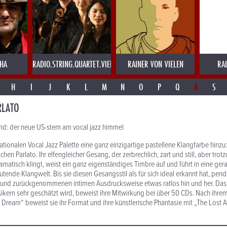
AHA
RADIO.STRING.QUARTET.VIENNA
RAINER VON VIELEN
RA
H
I
J
K
L
M
N
O
P
Q
R
S
RLATO
nd: der neue US-stern am vocal jazz himmel
nationalen Vocal Jazz Palette eine ganz einzigartige pastellene Klangfarbe hinzu:
hen Parlato. Ihr elfengleicher Gesang, der zerbrechlich, zart und still, aber trot
amatisch klingt, weist ein ganz eigenständiges Timbre auf und führt in eine ge
tende Klangwelt. Bis sie diesen Gesangsstil als für sich ideal erkannt hat, pend
 und zurückgenommenen intimen Ausdrucksweise etwas ratlos hin und her. Dass 
kern sehr geschätzt wird, beweist ihre Mitwirkung bei über 50 CDs. Nach ihre
Dream“ beweist sie ihr Format und ihre künstlerische Phantasie mit „The Lost 