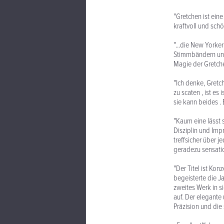
"Gretchen ist eine
kraftvoll und schö
"...die New Yorke
Stimmbändern und 
Magie der Gretche
"Ich denke, Gretch
zu scaten , ist es 
sie kann beides .
"Kaum eine lässt s
Disziplin und Imp
treffsicher über 
geradezu sensatio
"Der Titel ist Ko
begeisterte die Ja
zweites Werk in si
auf. Der elegante 
Präzision und di