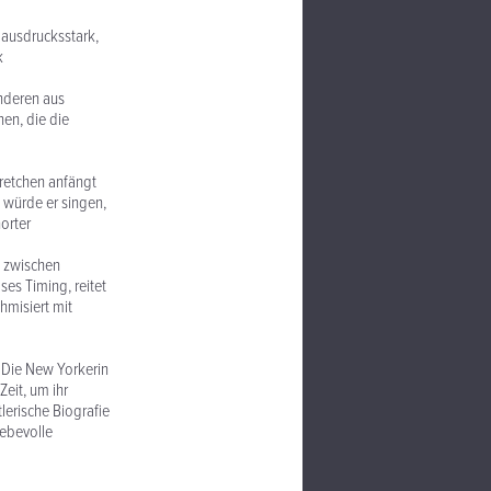
t ausdrucksstark,
k
nderen aus
en, die die
Gretchen anfängt
ls würde er singen,
orter
os zwischen
es Timing, reitet
hmisiert mit
. Die New Yorkerin
Zeit, um ihr
lerische Biografie
iebevolle