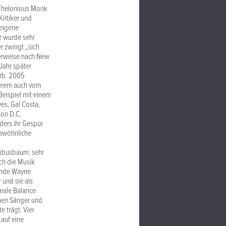
s Thelonious Monk
Kritiker und
 eigene
z wurde sehr
er zwingt „sich
terweise nach New
 Jahr später
erb. 2005
nderem auch vom
eispiel mit einem
es, Gal Costa,
ton D.C.
ders ihr Gespür
gewöhnliche
Bambusbaum: sehr
ich die Musik
gende Wayne
 und sie als
deale Balance
chen Sänger und
 trägt. Vier
auf eine