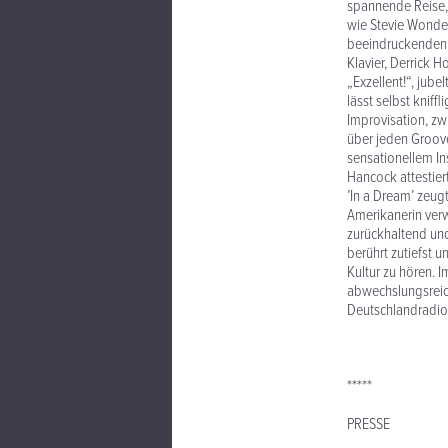
spannende Reise, 
wie Stevie Wonder
beeindruckenden 
Klavier, Derrick 
„Exzellent!“, jub
lässt selbst kniff
Improvisation, zw
über jeden Groove
sensationellem In
Hancock attestier
’In a Dream’ zeugt
Amerikanerin verwa
zurückhaltend und
berührt zutiefst 
Kultur zu hören. I
abwechslungsreich
Deutschlandradio B
*****
PRESSE