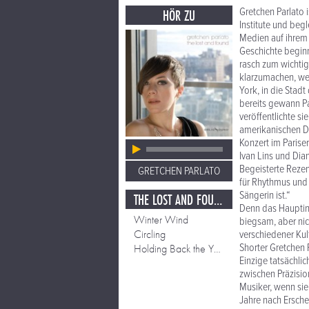
Gretchen Parlato 
HÖR ZU
Institute und begl
Medien auf ihrem 
Geschichte beginn
rasch zum wichtigs
klarzumachen, we
York, in die Stadt
bereits gewann P
veröffentlichte s
amerikanischen D
Konzert im Parise
Ivan Lins und Dia
Begeisterte Rezen
GRETCHEN PARLATO
für Rhythmus und 
Sängerin ist.“
THE LOST AND FOUND
Denn das Hauptins
Winter Wind
biegsam, aber nich
Circling
verschiedener Ku
Shorter Gretchen P
Holding Back the Years
Einzige tatsächli
zwischen Präzisio
Musiker, wenn sie
Jahre nach Ersche