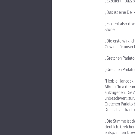
„Exzellent!“ Jaz
„Das ist eine Del
„Es geht also doc
Stone
„Die erste wirklic
Gewinn für unser 
„Gretchen Parlato 
„Gretchen Parlato
"Herbie Hancock a
Album "In a dream
aufzugehen. Die Am
unbeschwert, zurü
Gretchen Parlato 
Deutschlandradio
„Die Stimme ist d
deutlich. Gretchen
entspannten Down