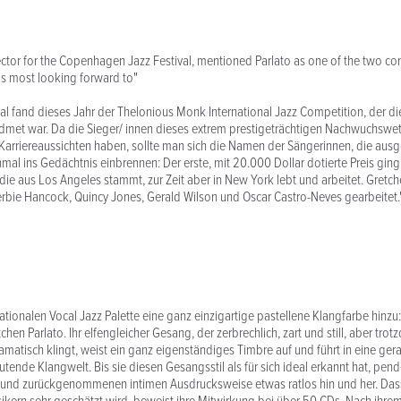
irector for the Copenhagen Jazz Festival, mentioned Parlato as one of the two co
was most looking forward to"
Mal fand dieses Jahr der Thelonious Monk International Jazz Competition, der 
met war. Da die Sieger/ innen dieses extrem prestigeträchtigen Nachwuchswet
arriereaussichten haben, sollte man sich die Namen der Sängerinnen, die ausg
mal ins Gedächtnis einbrennen: Der erste, mit 20.000 Dollar dotierte Preis ging
die aus Los Angeles stammt, zur Zeit aber in New York lebt und arbeitet. Gretch
bie Hancock, Quincy Jones, Gerald Wilson und Oscar Castro-Neves gearbeitet.
nationalen Vocal Jazz Palette eine ganz einzigartige pastellene Klangfarbe hinzu:
hen Parlato. Ihr elfengleicher Gesang, der zerbrechlich, zart und still, aber trot
amatisch klingt, weist ein ganz eigenständiges Timbre auf und führt in eine ge
tende Klangwelt. Bis sie diesen Gesangsstil als für sich ideal erkannt hat, pend
 und zurückgenommenen intimen Ausdrucksweise etwas ratlos hin und her. Dass 