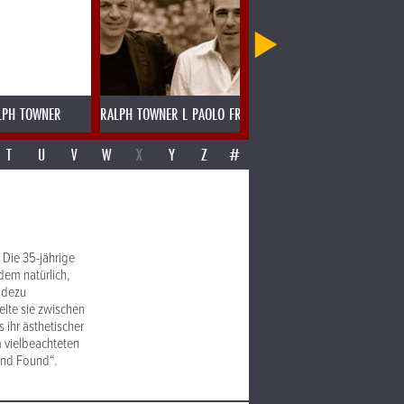
LPH TOWNER
RALPH TOWNER L PAOLO FRESU
RAMESH SHOTAM MADRAS SPE
T
U
V
W
X
Y
Z
#
 Die 35-jährige
zdem natürlich,
radezu
elte sie zwischen
ihr ästhetischer
m vielbeachteten
And Found“.