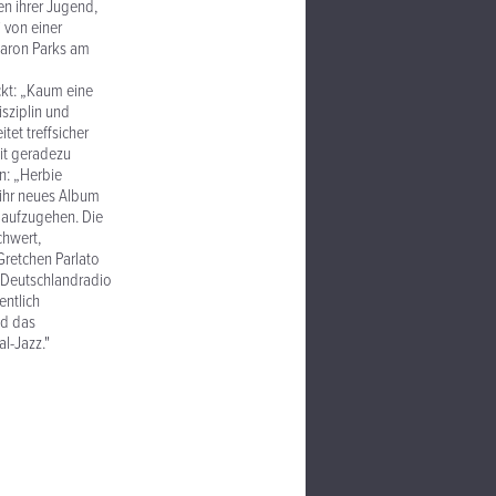
en ihrer Jugend,
 von einer
Aaron Parks am
ckt: „Kaum eine
isziplin und
et treffsicher
it geradezu
n: „Herbie
 ihr neues Album
g aufzugehen. Die
chwert,
Gretchen Parlato
m Deutschlandradio
entlich
nd das
al-Jazz."