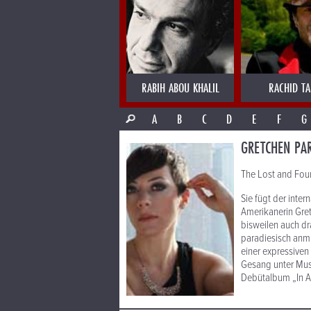
RABIH ABOU KHALIL
RACHID T
A
B
C
D
E
F
G
GRETCHEN PA
The Lost and Fou
Sie fügt der inter
Amerikanerin Gretc
bisweilen auch dr
paradiesisch anmu
einer expressiven
Gesang unter Musi
Debütalbum „In A 