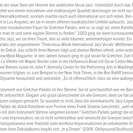
ist der neue Stern am Himmel des weiblichen Vocal-Jazz. Unterstützt durch da
eitet von einem innovativen und erstklassigen Quartett überzeugte sie nicht nur 
Heimatkontinent, sondern machte rasch auch international von sich reden. Ihre
t in Los Angeles, wo sie in einem offenen musikalischen Umfeld aufwuchs. Jaz
ten musikalischen Fixum für Gretchen Parlato, weil er, so sagt sie, einen Künstl
r man ist und seine eigene Stimme zu finden.“ 2003 ging sie dann konsequen
 des Jazz, wo sie ihren Traum, den so viele träumen, weiterverfolgen konnte. Ein
arlato den angesehenen ’Thelonious Monk International Jazz Vocals’-Wettbew
ie ihr Debüt, das schlicht ihren Namen trägt und diverse Weihen erhielt, unter a
ownBeat Magazine. In den Jahren danach ging es gut voran für Gretchen: Zum B
r La Villette mit Wayne Shorter oder in der Hollywood Bowl mit Oscar Castro-Nev
nne Reeves sowie im John F. Kennedy Center for the Performing Arts in Washing
sionen folgten, so zum Beispiel in der New York Times, in der Ben Ratliff beson
Dynamik heraushebt und verkündet: „Es ist offensichtlich, dass sie eine außer
trument von Gretchen Parlato ist ihre Stimme. Sie ist sprichwörtlich wie ein 
t zerbrechlich. Elegant und grazil überschreitet sie alle Grenzen, denn sie hat s
lturen zueigen gemacht. So wundert es nicht, dass die amerikanische Jazz-Le
arlato als Vokal-Künstlerin vom Format eines Frank Sinatras beschreibt, „weil er
ch mit dem Instrument Stimme umgehen können." Gretchen Parlato gelingt die i
n und Improvisation, sie ist nicht vorhersehbar und verwischt die Grenzen zwis
 beispielsweise eine Textzeile oder wortlose Improvisationen an unbekannte Orte
inen ihres Debütalbums begibt sich „In a Dream“ (2009, Obliqsound/Soulfood) 