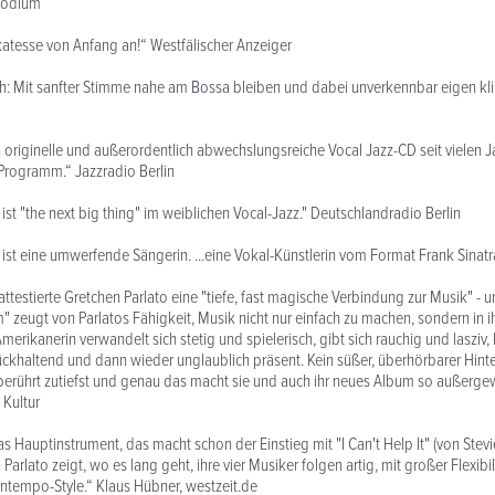
zpodium
ikatesse von Anfang an!“ Westfälischer Anzeiger
h: Mit sanfter Stimme nahe am Bossa bleiben und dabei unverkennbar eigen kli
h originelle und außerordentlich abwechslungsreiche Vocal Jazz-CD seit vielen J
Programm.“ Jazzradio Berlin
ist "the next big thing" im weiblichen Vocal-Jazz." Deutschlandradio Berlin
 ist eine umwerfende Sängerin. ...eine Vokal-Künstlerin vom Format Frank Sinatra
ttestierte Gretchen Parlato eine "tiefe, fast magische Verbindung zur Musik" - u
" zeugt von Parlatos Fähigkeit, Musik nicht nur einfach zu machen, sondern in ih
erikanerin verwandelt sich stetig und spielerisch, gibt sich rauchig und lasziv, 
ckhaltend und dann wieder unglaublich präsent. Kein süßer, überhörbarer Hint
berührt zutiefst und genau das macht sie und auch ihr neues Album so außerge
 Kultur
as Hauptinstrument, das macht schon der Einstieg mit "I Can't Help It" (von Stev
 Parlato zeigt, wo es lang geht, ihre vier Musiker folgen artig, mit großer Flexibi
tempo-Style.“ Klaus Hübner, westzeit.de