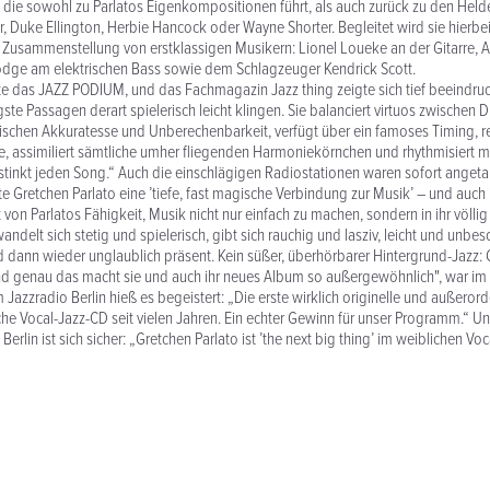
die sowohl zu Parlatos Eigenkompositionen führt, als auch zurück zu den Held
, Duke Ellington, Herbie Hancock oder Wayne Shorter. Begleitet wird sie hierbei
Zusammenstellung von erstklassigen Musikern: Lionel Loueke an der Gitarre, 
Hodge am elektrischen Bass sowie dem Schlagzeuger Kendrick Scott.
elte das JAZZ PODIUM, und das Fachmagazin Jazz thing zeigte sich tief beeindru
ligste Passagen derart spielerisch leicht klingen. Sie balanciert virtuos zwischen D
ischen Akkuratesse und Unberechenbarkeit, verfügt über ein famoses Timing, reit
, assimiliert sämtliche umher fliegenden Harmoniekörnchen und rhythmisiert m
stinkt jeden Song.“ Auch die einschlägigen Radiostationen waren sofort angeta
te Gretchen Parlato eine ’tiefe, fast magische Verbindung zur Musik’ – und auch
 von Parlatos Fähigkeit, Musik nicht nur einfach zu machen, sondern in ihr völli
ndelt sich stetig und spielerisch, gibt sich rauchig und lasziv, leicht und unbes
 dann wieder unglaublich präsent. Kein süßer, überhörbarer Hintergrund-Jazz: 
und genau das macht sie und auch ihr neues Album so außergewöhnlich", war i
m Jazzradio Berlin hieß es begeistert: „Die erste wirklich originelle und außerord
e Vocal-Jazz-CD seit vielen Jahren. Ein echter Gewinn für unser Programm.“ U
erlin ist sich sicher: „Gretchen Parlato ist ’the next big thing’ im weiblichen Voc