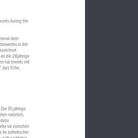
ncerts during the
diesmal dem
tbewerbs in der
ezeichnet
 an die 28jährige
en hat bereits mit
" Jazz Echo,
 Die 35-jährige
zdem natürlich,
radezu
elte sie zwischen
ihr ästhetischer