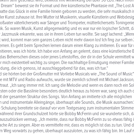
kern sehr geschätzt wird, beweist ihre Mitwirkung bei über 50 CDs. Nach ihre
Dream“ beweist sie ihr Format und ihre künstlerische Phantasie mit „The Lost 
atte das Glück in eine Familie hinein geboren zu werden, die sehr musikalisch is
r Kunst zuhause ist. Ihre Mutter ist Musikerin, visuelle Künstlerin und Webdesign
roßvater väterlicherseits war Sänger und Trompeter, mütterlicherseits Toningenie
. So waren Musik, Kunst allgegenwärtig und es war nur ein logischer Schritt, d
 Jazzmusik erkannte, was sie in ihrem Leben tun wollte. Sie sagt lachend: „We
ert wird, kommt man sein ganzes Leben nicht mehr davon los! Ich fing zur selben 
ernen. Es geht beim Sprechen lernen darum einen Klang zu imitieren. Es war für
mitieren, was ich hörte. Ich habe von Anfang an gelernt, dass eine künstlerisch
 das Beherrschen dieses oder jenes Lehrstoffes, der dir in der Schule vermittelt 
für mich existentiell wichtig zu singen. Die nachhaltige Ermutigung meiner Famili
ldung, die ich genoss, ist ausschlaggebend für das, was ich tue.“
d sie hörten bei der Großmutter mit Vorliebe Musicals wie „The Sound of Music
sie mit MTV und Radio aufwuchs, wurde sie ziemlich schnell mit Michael Jacks
traut. „Ich sang immer mit. Ich sang die Melodie und wenn es dann noch ein S
risten oder die Basslinie besonders deutlich heraus zu hören war, sang ich auch 
it der gesamten Struktur des Songs. Von Anfang an imitierte ich alle möglichen
und instrumentale Alleingänge, überhaupt alle Sounds, die Musik ausmachen.
e Schulung bereitete sie darauf vor vom Textgesang zum instrumentalen Stimme
ährend ihrer Grundschulzeit hörte sie Bobby McFerrin und sie wunderte sich, 
 auszudrücken vermag. „Ich meinte, dass nur Bobby McFerrin zu so etwas fähig is
che Art zu singen. Aber es vermittelte mir, dass es möglich ist das zu tun. Und
m Weg vorwärts zu gehen, überhaupt auszuloten, zu was ich fähig bin. Im Lauf 