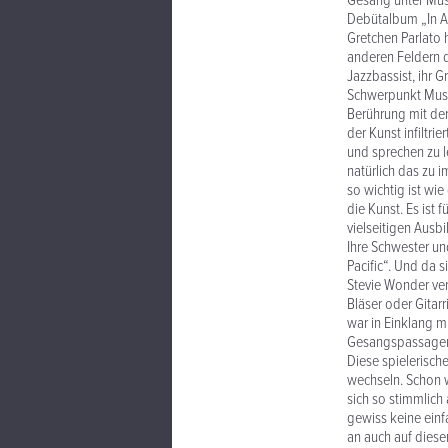
Gesang unter Musi
Debütalbum „In A 
Gretchen Parlato h
anderen Feldern de
Jazzbassist, ihr G
Schwerpunkt Musik
Berührung mit der
der Kunst infiltri
und sprechen zu l
natürlich das zu i
so wichtig ist wie
die Kunst. Es ist 
vielseitigen Ausbi
Ihre Schwester un
Pacific“. Und da 
Stevie Wonder ver
Bläser oder Gitar
war in Einklang m
Gesangspassagen 
Diese spielerisch
wechseln. Schon w
sich so stimmlich
gewiss keine einfa
an auch auf diese