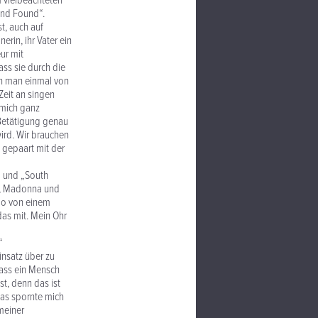
m vielbeachteten
And Found“.
t, auch auf
erin, ihr Vater ein
ur mit
ass sie durch die
nn man einmal von
Zeit an singen
 mich ganz
e Betätigung genau
wird. Wir brauchen
e gepaart mit der
“ und „South
on, Madonna und
olo von einem
das mit. Mein Ohr
“
insatz über zu
dass ein Mensch
t, denn das ist
 das spornte mich
meiner