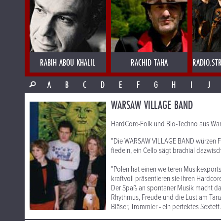
RABIH ABOU KHALIL
RACHID TAHA
RADIO.ST
A
B
C
D
E
F
G
H
I
J
WARSAW VILLAGE BAND
HardCore-Folk und Bio-Techno aus Wa
"Die WARSAW VILLAGE BAND würzen Folkl
fiedeln, ein Cello sägt brachial dazwis
"Polen hat einen weiteren Musikexports
kraftvoll präsentieren sie ihren Hardco
Der Spaß an spontaner Musik macht das 
Rhythmus, Freude und die Lust am Tanze
Bläser, Trommler - ein perfektes Sextett.