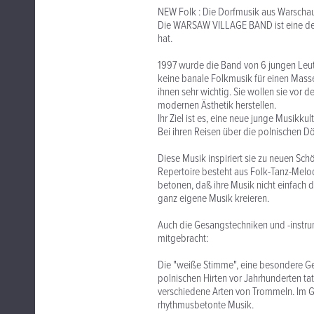
NEW Folk : Die Dorfmusik aus Warscha
Die WARSAW VILLAGE BAND ist eine der
hat.
1997 wurde die Band von 6 jungen Leute
keine banale Folkmusik für einen Masse
ihnen sehr wichtig. Sie wollen sie vor
modernen Ästhetik herstellen.
Ihr Ziel ist es, eine neue junge Musikk
Bei ihren Reisen über die polnischen Dö
Diese Musik inspiriert sie zu neuen Sch
Repertoire besteht aus Folk-Tanz-Melod
betonen, daß ihre Musik nicht einfach d
ganz eigene Musik kreieren.
Auch die Gesangstechniken und -instrume
mitgebracht:
Die "weiße Stimme", eine besondere Ges
polnischen Hirten vor Jahrhunderten tat
verschiedene Arten von Trommeln. Im G
rhythmusbetonte Musik.