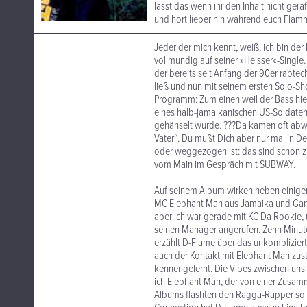
lasst das wenn ihr den Inhalt nicht geraf
und hört lieber hin während euch Flam
Jeder der mich kennt, weiß, ich bin der
vollmundig auf seiner »Heisser«-Single
der bereits seit Anfang der 90er raptec
ließ und nun mit seinem ersten Solo-Sho
Programm: Zum einen weil der Bass hie
eines halb-jamaikanischen US-Soldaten 
gehänselt wurde. ???Da kamen oft abwe
Vater“. Du mußt Dich aber nur mal in D
oder weggezogen ist: das sind schon zie
vom Main im Gespräch mit SUBWAY.
Auf seinem Album wirken neben einigen
MC Elephant Man aus Jamaika und Gang 
aber ich war gerade mit KC Da Rookie,
seinen Manager angerufen. Zehn Minuten
erzählt D-Flame über das unkomplizie
auch der Kontakt mit Elephant Man zus
kennengelernt. Die Vibes zwischen uns w
ich Elephant Man, der von einer Zusamme
Albums flashten den Ragga-Rapper so 