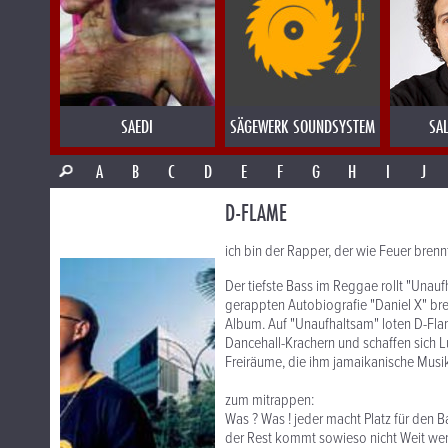
SAEDI
SÄGEWERK SOUNDSYSTEM
SA
A
B
C
D
E
F
G
H
I
J
D-FLAME
ich bin der Rapper, der wie Feuer brenn
Der tiefste Bass im Reggae rollt "Una
gerappten Autobiografie "Daniel X" bre
Album. Auf "Unaufhaltsam" loten D-Fla
Dancehall-Krachern und schaffen sich
Freiräume, die ihm jamaikanische Musi
zum mitrappen:
Was ? Was ! jeder macht Platz für den B
der Rest kommt sowieso nicht Weit wen