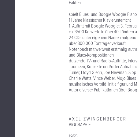
Fakten
spielt Blues- und Boogie Woogie-Piano
11 Jahre klassischer Klavierunterricht
1. Auftritt mit Boogie Woogie: 3. Februa
ca. 3500 Konzerte in über 40 Ländern a
24 CDs unter eigenem Namen aufgenomm
über 300 000 Tonträger verkauft
Notenbuch mit weltweit erstmalig auth
und Blues-Kompositionen
dutzende TV- und Radio-Auftritte, Int
Tourneen, Konzerte und/oder Aufnahmes
Turner, Lloyd Glenn, Joe Newman, Sipp
Charlie Watts, Vince Weber, Mojo Blues
musikalisches Vorbild, Initialfigur und M
Autor diverser Publikationen über Boo
A X E L Z W I N G E N B E R G E R
BIOGRAPHIE
1955