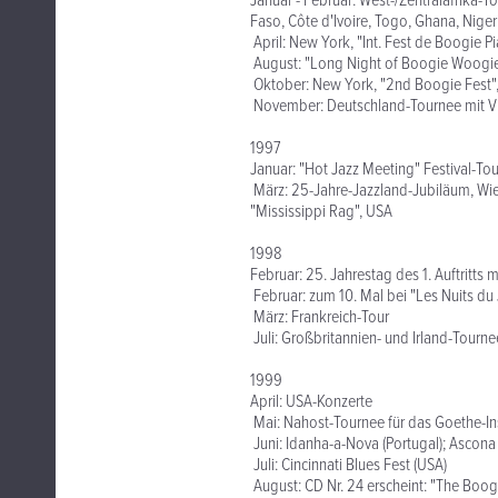
Januar - Februar: West-/Zentralafrika-T
Faso, Côte d'Ivoire, Togo, Ghana, Nige
April: New York, "Int. Fest de Boogie P
August: "Long Night of Boogie Woogie"
Oktober: New York, "2nd Boogie Fest"
November: Deutschland-Tournee mit V
1997
Januar: "Hot Jazz Meeting" Festival-To
März: 25-Jahre-Jazzland-Jubiläum, Wien
"Mississippi Rag", USA
1998
Februar: 25. Jahrestag des 1. Auftritt
Februar: zum 10. Mal bei "Les Nuits du 
März: Frankreich-Tour
Juli: Großbritannien- und Irland-Tourne
1999
April: USA-Konzerte
Mai: Nahost-Tournee für das Goethe-Ins
Juni: Idanha-a-Nova (Portugal); Ascona
Juli: Cincinnati Blues Fest (USA)
August: CD Nr. 24 erscheint: "The Boo