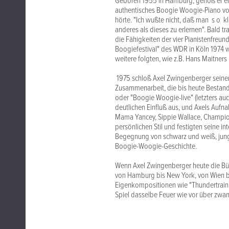
Geboren 1955 in Hamburg, genoß er elf 
authentisches Boogie Woogie-Piano vo
hörte. "Ich wußte nicht, daß man s o kla
anderes als dieses zu erlernen". Bald tr
die Fähigkeiten der vier Pianistenfreu
Boogiefestival" des WDR in Köln 1974 wa
weitere folgten, wie z.B. Hans Maitners
1975 schloß Axel Zwingenberger seinen 
Zusammenarbeit, die bis heute Bestan
oder "Boogie Woogie-live" (letzters au
deutlichen Einfluß aus, und Axels Aufn
Mama Yancey, Sippie Wallace, Champion
persönlichen Stil und festigten seine i
Begegnung von schwarz und weiß, jung
Boogie-Woogie-Geschichte.
Wenn Axel Zwingenberger heute die Bühn
von Hamburg bis New York, von Wien 
Eigenkompositionen wie "Thundertrain"
Spiel dasselbe Feuer wie vor über zwanz