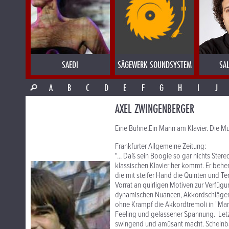
SAEDI
SÄGEWERK SOUNDSYSTEM
SA
A
B
C
D
E
F
G
H
I
J
AXEL ZWINGENBERGER
Eine Bühne.Ein Mann am Klavier. Die M
Frankfurter Allgemeine Zeitung:
"... Daß sein Boogie so gar nichts Stere
klassischen Klavier her kommt. Er behe
die mit steifer Hand die Quinten und T
Vorrat an quirligen Motiven zur Verfü
dynamischen Nuancen, Akkordschlägen u
ohne Krampf die Akkordtremoli in "Mar
Feeling und gelassener Spannung. Letzl
swingend und amüsant macht. Scheinba