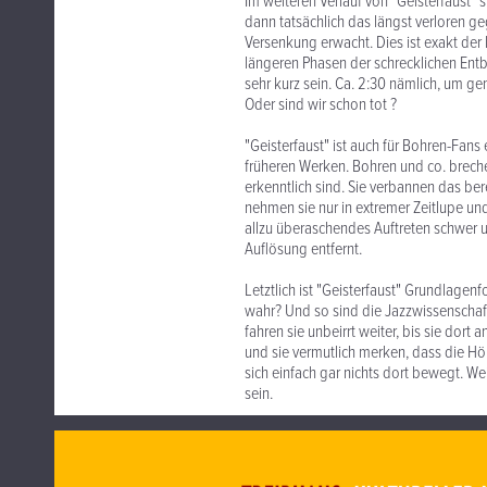
Im weiteren Verlauf von "Geisterfaust" 
dann tatsächlich das längst verloren
Versenkung erwacht. Dies ist exakt de
längeren Phasen der schrecklichen Entb
sehr kurz sein. Ca. 2:30 nämlich, um gen
Oder sind wir schon tot ?
"Geisterfaust" ist auch für Bohren-Fan
früheren Werken. Bohren und co. breche
erkenntlich sind. Sie verbannen das be
nehmen sie nur in extremer Zeitlupe un
allzu überaschendes Auftreten schwer un
Auflösung entfernt.
Letztlich ist "Geisterfaust" Grundlagenf
wahr? Und so sind die Jazzwissenschaft
fahren sie unbeirrt weiter, bis sie 
und sie vermutlich merken, dass die Höl
sich einfach gar nichts dort bewegt. Wei
sein.