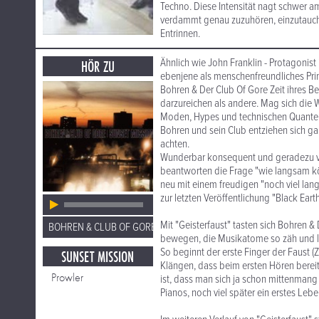
Techno. Diese Intensität nagt schwer a
verdammt genau zuzuhören, einzutauche
Entrinnen.
Ähnlich wie John Franklin - Protagonis
HÖR ZU
ebenjene als menschenfreundliches Prin
Bohren & Der Club Of Gore Zeit ihres 
darzureichen als andere. Mag sich die
Moden, Hypes und technischen Quantens
Bohren und sein Club entziehen sich gan
achten.
Wunderbar konsequent und geradezu verb
beantworten die Frage "wie langsam kö
neu mit einem freudigen "noch viel lan
zur letzten Veröffentlichung "Black Ear
Mit "Geisterfaust" tasten sich Bohren & 
BOHREN & CLUB OF GORE
bewegen, die Musikatome so zäh und la
So beginnt der erste Finger der Faust (
SUNSET MISSION
Klängen, dass beim ersten Hören bereit
Prowler
ist, dass man sich ja schon mittenmang
Pianos, noch viel später ein erstes Le