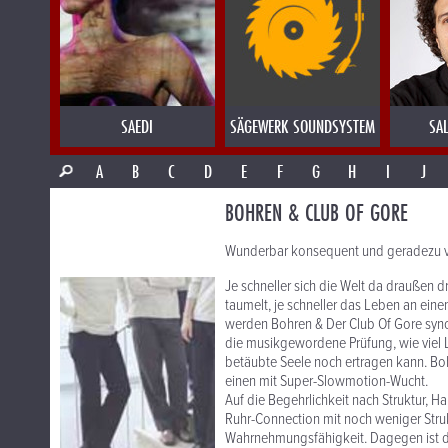
SAEDI
SÄGEWERK SOUNDSYSTEM
SA
A
B
C
D
E
F
G
H
I
J
BOHREN & CLUB OF GORE
Wunderbar konsequent und geradezu v
Je schneller sich die Welt da draußen d
taumelt, je schneller das Leben an ein
werden Bohren & Der Club Of Gore synch
die musikgewordene Prüfung, wie viel 
betäubte Seele noch ertragen kann. Bo
einen mit Super-Slowmotion-Wucht.
Auf die Begehrlichkeit nach Struktur, 
Ruhr-Connection mit noch weniger Struk
Wahrnehmungsfähigkeit. Dagegen ist d