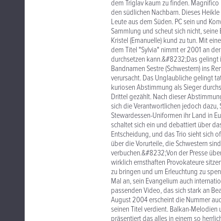
dem Triglav kaum zu finden. Magnifico 
den südlichen Nachbarn. Dieses Heikle T
Leute aus dem Süden. PC sein und Konve
Sammlung und scheut sich nicht, seine 
Kristel (Emanuelle) kund zu tun. Mit ei
dem Titel "Sylvia" nimmt er 2001 an der 
durchsetzen kann.&#8232;Das gelingt ih
Bandnamen Sestre (Schwestern) ins Ren
verursacht. Das Unglaubliche gelingt t
kuriosen Abstimmung als Sieger durchs 
Drittel gezählt. Nach dieser Abstimmun
sich die Verantwortlichen jedoch dazu, 
Stewardessen-Uniformen ihr Land in Eur
schaltet sich ein und debattiert über
Entscheidung, und das Trio sieht sich
über die Vorurteile, die Schwestern si
verbuchen.&#8232;Von der Presse über s
wirklich ernsthaften Provokateure sitzen
zu bringen und um Erleuchtung zu spend
Mal an, sein Evangelium auch internatio
passenden Video, das sich stark an Beas
August 2004 erscheint die Nummer auch
seinen Titel verdient. Balkan-Melodien
präsentiert das alles in einem so herrl