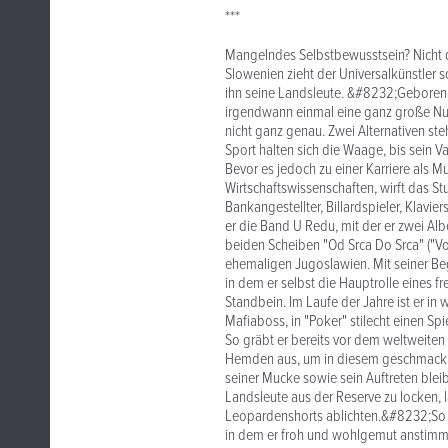
***
Mangelndes Selbstbewusstsein? Nicht d
Slowenien zieht der Universalkünstler 
ihn seine Landsleute. &#8232;Geboren a
irgendwann einmal eine ganz große Nu
nicht ganz genau. Zwei Alternativen ste
Sport halten sich die Waage, bis sein Va
Bevor es jedoch zu einer Karriere als M
Wirtschaftswissenschaften, wirft das St
Bankangestellter, Billardspieler, Klav
er die Band U Redu, mit der er zwei Al
beiden Scheiben "Od Srca Do Srca" ("Vo
ehemaligen Jugoslawien. Mit seiner Beg
in dem er selbst die Hauptrolle eines f
Standbein. Im Laufe der Jahre ist er in 
Mafiaboss, in "Poker" stilecht einen S
So gräbt er bereits vor dem weltweite
Hemden aus, um in diesem geschmacklo
seiner Mucke sowie sein Auftreten blei
Landsleute aus der Reserve zu locken, l
Leopardenshorts ablichten.&#8232;So ri
in dem er froh und wohlgemut anstimmt