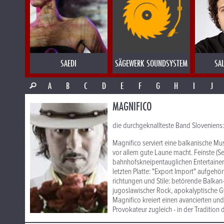
SAEDI
SÄGEWERK SOUNDSYSTEM
SA
A
B
C
D
E
F
G
H
I
J
MAGNIFICO
die durchgeknallteste Band Sloveniens:
Magnifico serviert eine balkanische Mu
vor allem gute Laune macht. Feinste (S
bahnhofskneipentauglichen Entertainers.
letzten Platte: "Export Import" aufgehö
richtungen und Stile: betörende Balkan-B
jugoslawischer Rock, apokalyptische G
Magnifico kreiert einen avancierten und
Provokateur zugleich - in der Traditio