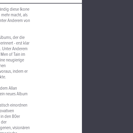
tändig diese Ikone
u mehr macht, als
 unter Anderem von
Albums, der die
innert - erst klar
n. Unter Anderem
 Men of Tain im
eine neugierige
chen
voraus, indem er
kte.
hdem Allan
sein neues Album
stisch einordnen
novativen
 in den 80er
 der
genen, visionären