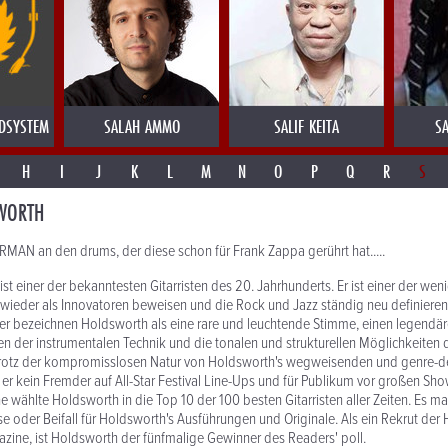
DSYSTEM
SALAH AMMO
SALIF KEITA
SA
H
I
J
K
L
M
N
O
P
Q
R
S
WORTH
AN an den drums, der diese schon für Frank Zappa gerührt hat.....
st einer der bekanntesten Gitarristen des 20. Jahrhunderts. Er ist einer der wen
 wieder als Innovatoren beweisen und die Rock und Jazz ständig neu definieren.
r bezeichnen Holdsworth als eine rare und leuchtende Stimme, einen legendären
en der instrumentalen Technik und die tonalen und strukturellen Möglichkeiten d
rotz der kompromisslosen Natur von Holdsworth's wegweisenden und genre-d
t er kein Fremder auf All-Star Festival Line-Ups und für Publikum vor großen S
 wählte Holdsworth in die Top 10 der 100 besten Gitarristen aller Zeiten. Es ma
e oder Beifall für Holdsworth's Ausführungen und Originale. Als ein Rekrut der 
azine, ist Holdsworth der fünfmalige Gewinner des Readers' poll.