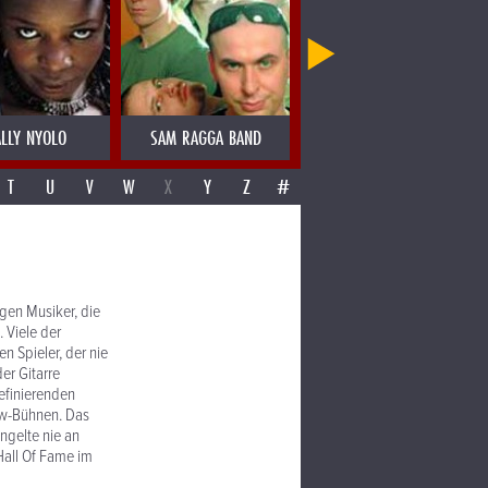
LLY NYOLO
SAM RAGGA BAND
SAMO SALAMON
T
U
V
W
X
Y
Z
#
igen Musiker, die
 Viele der
 Spieler, der nie
er Gitarre
efinierenden
how-Bühnen. Das
ngelte nie an
Hall Of Fame im