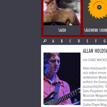
SAEDI
SÄGEWERK SOUN
A
B
C
D
E
F
G
ALLAN HOLDS
mit CHAD WACKERM
Allan Holdsworth i
sich selbst immer
weltbesten Musike
aufhört die Grenz
auszuschöpfen. T
Solo-Projekten is
Musician Magazine
medialem Interess
Guitar Player Mag