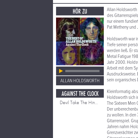
Allan Holdsworth i
HÖR ZU
des Gitarrenspiels
nur einem fundier
Pat Metheny und 
Holdsworth war im
Tiefe seiner pers
werden ließ. Er s
Metal Fatigue 198
Jahr 2000. Holdsw
Arbeit mit dem Sy
Ausdrucksweise. 
sein organisches 
ALLAN HOLDSWORTH
Kleinformatig abs
AGAINST THE CLOCK
Holdsworth sich i
Devil Take The Hindmost
The Sixteen Men O
Der unberechenbar
zu wollen. In den
Gitarrenspiel. Gr
Jahren nahm Holdsw
Grenzverächter zw